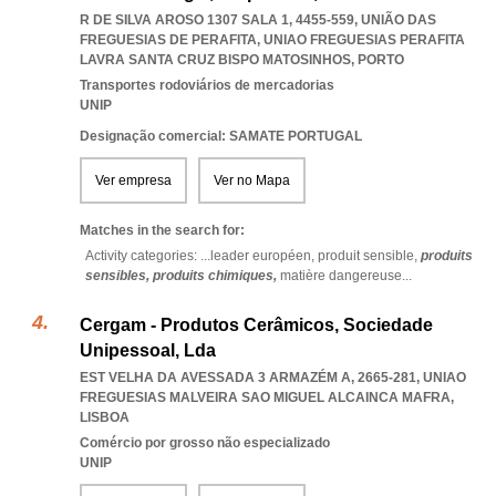
R DE SILVA AROSO 1307 SALA 1, 4455-559, UNIÃO DAS
FREGUESIAS DE PERAFITA
,
UNIAO FREGUESIAS PERAFITA
LAVRA SANTA CRUZ BISPO MATOSINHOS
,
PORTO
Transportes rodoviários de mercadorias
UNIP
Designação comercial: SAMATE PORTUGAL
Ver empresa
Ver no Mapa
Matches in the search for:
Activity categories: ...
leader européen,
produit sensible,
produits
sensibles,
produits chimiques,
matière dangereuse
...
Cergam - Produtos Cerâmicos, Sociedade
Unipessoal, Lda
EST VELHA DA AVESSADA 3 ARMAZÉM A, 2665-281
,
UNIAO
FREGUESIAS MALVEIRA SAO MIGUEL ALCAINCA MAFRA
,
LISBOA
Comércio por grosso não especializado
UNIP