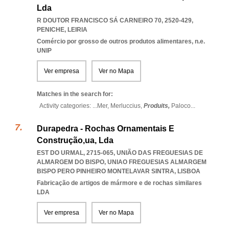
Lda
R DOUTOR FRANCISCO SÁ CARNEIRO 70, 2520-429
,
PENICHE
,
LEIRIA
Comércio por grosso de outros produtos alimentares, n.e.
UNIP
Ver empresa
Ver no Mapa
Matches in the search for:
Activity categories: ...
Mer,
Merluccius,
Produits,
Paloco
...
Durapedra - Rochas Ornamentais E
Construção,ua, Lda
EST DO URMAL, 2715-065, UNIÃO DAS FREGUESIAS DE
ALMARGEM DO BISPO
,
UNIAO FREGUESIAS ALMARGEM
BISPO PERO PINHEIRO MONTELAVAR SINTRA
,
LISBOA
Fabricação de artigos de mármore e de rochas similares
LDA
Ver empresa
Ver no Mapa