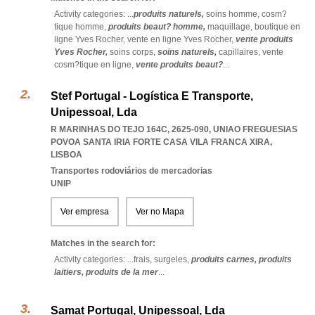
Activity categories: ...
produits naturels,
soins homme,
cosm?
tique homme,
produits beaut? homme,
maquillage,
boutique en
ligne Yves Rocher,
vente en ligne Yves Rocher,
vente produits
Yves Rocher,
soins corps,
soins naturels,
capillaires,
vente
cosm?tique en ligne,
vente produits beaut?
...
Stef Portugal - Logística E Transporte,
Unipessoal, Lda
R MARINHAS DO TEJO 164C, 2625-090
,
UNIAO FREGUESIAS
POVOA SANTA IRIA FORTE CASA VILA FRANCA XIRA
,
LISBOA
Transportes rodoviários de mercadorias
UNIP
Ver empresa
Ver no Mapa
Matches in the search for:
Activity categories: ...
frais,
surgeles,
produits carnes,
produits
laitiers,
produits de la mer
...
Samat Portugal, Unipessoal, Lda