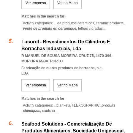
Ver empresa
Ver no Mapa
Matches in the search for:
Activity categories: ...
de produtos ceramicos,
ceramic products,
vente de produits en ceramique,
telhas vidradas
...
Lusorol - Revestimentos De Cilindros E
Borrachas Industriais, Lda
R MANUEL DE SOUSA MOREIRA CRUZ 75, 4470-396
,
MOREIRA MAIA
,
PORTO
Fabricação de outros produtos de borracha, n.e.
LDA
Ver empresa
Ver no Mapa
Matches in the search for:
Activity categories: ...
blankets,
FLEXOGRAPHIC,
produits
chimiques,
cautchu
...
Seafood Solutions - Comercialização De
Produtos Alimentares, Sociedade Unipessoal,