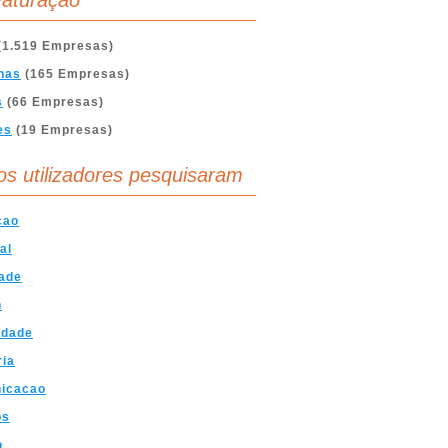
aturação
(1.519 Empresas)
nas
(165 Empresas)
s
(66 Empresas)
es
(19 Empresas)
os utilizadores pesquisaram
cao
al
ade
n
idade
ria
icacao
os
o