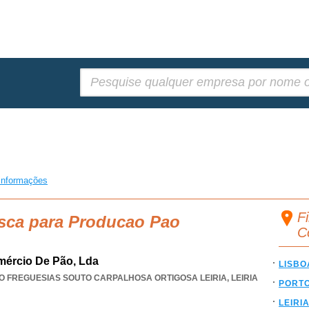
Pesquisar:
informações
F
usca para Producao Pao
C
mércio De Pão, Lda
LISBO
O FREGUESIAS SOUTO CARPALHOSA ORTIGOSA LEIRIA
,
LEIRIA
PORT
LEIRI