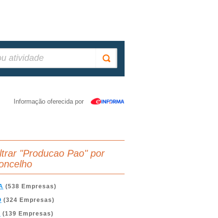
Informação oferecida por
iltrar "Producao Pao" por
oncelho
A
(538 Empresas)
O
(324 Empresas)
A
(139 Empresas)