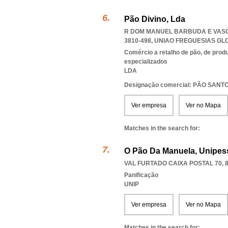
Pão Divino, Lda
R DOM MANUEL BARBUDA E VASC
3810-498
,
UNIAO FREGUESIAS GL
Comércio a retalho de pão, de produ
especializados
LDA
Designação comercial: PÃO SANT
Ver empresa
Ver no Mapa
Matches in the search for:
O Pão Da Manuela, Unipes
VAL FURTADO CAIXA POSTAL 70, 8
Panificação
UNIP
Ver empresa
Ver no Mapa
Matches in the search for: