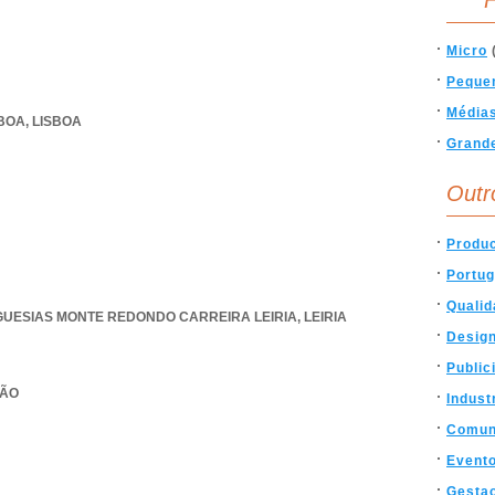
F
Micro
Peque
Média
SBOA
,
LISBOA
Grand
Outr
Produ
Portug
Qualid
GUESIAS MONTE REDONDO CARREIRA LEIRIA
,
LEIRIA
Desig
Public
PÃO
Indust
Comun
Event
Gesta