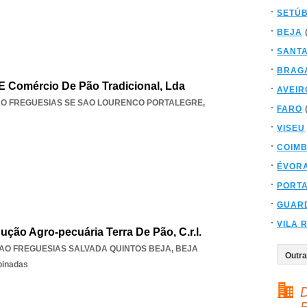
SETÚ
BEJA
SANT
BRAG
E Comércio De Pão Tradicional, Lda
AVEIR
AO FREGUESIAS SE SAO LOURENCO PORTALEGRE
,
FARO
VISEU
COIM
ÉVOR
PORT
GUAR
VILA 
ção Agro-pecuária Terra De Pão, C.r.l.
AO FREGUESIAS SALVADA QUINTOS BEJA
,
BEJA
binadas
D