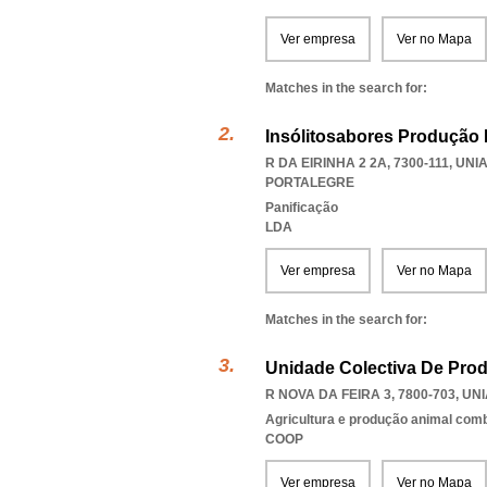
Ver empresa
Ver no Mapa
Matches in the search for:
Insólitosabores Produção 
R DA EIRINHA 2 2A, 7300-111
,
UNI
PORTALEGRE
Panificação
LDA
Ver empresa
Ver no Mapa
Matches in the search for:
Unidade Colectiva De Produ
R NOVA DA FEIRA 3, 7800-703
,
UNI
Agricultura e produção animal com
COOP
Ver empresa
Ver no Mapa