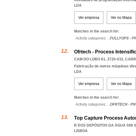
Atividades de programação informá
LDA
Ver empresa
Ver no Mapa
Matches in the search for:
Activity categories: ...
FULLYOPS - P
Ofrtech - Process Intensifi
CAM DO LOBO 61, 3720-032
,
CARR
Fabricação de outras máquinas dive
LDA
Ver empresa
Ver no Mapa
Matches in the search for:
Activity categories: ...
OFRTECH - PR
Top Capture Process Auto
R DOS DEPÓSITOS DA ÁGUA 599 SA
LISBOA