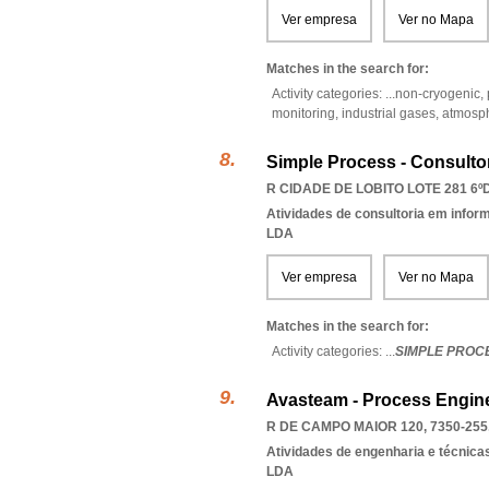
Ver empresa
Ver no Mapa
Matches in the search for:
Activity categories: ...
non-cryogenic,
monitoring,
industrial gases,
atmosph
Simple Process - Consultor
R CIDADE DE LOBITO LOTE 281 6ºD
Atividades de consultoria em infor
LDA
Ver empresa
Ver no Mapa
Matches in the search for:
Activity categories: ...
SIMPLE PROC
Avasteam - Process Engine
R DE CAMPO MAIOR 120, 7350-255
Atividades de engenharia e técnicas
LDA