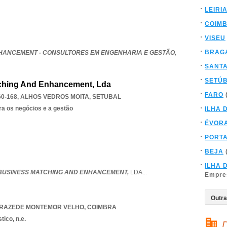
LEIRI
COIM
VISEU
BRAG
HANCEMENT - CONSULTORES EM ENGENHARIA E GESTÃO,
SANT
SETÚ
ching And Enhancement, Lda
FARO
60-168
,
ALHOS VEDROS MOITA
,
SETUBAL
ra os negócios e a gestão
ILHA 
ÉVOR
PORT
BEJA
ILHA 
 BUSINESS MATCHING AND ENHANCEMENT,
LDA
...
Empre
RAZEDE MONTEMOR VELHO
,
COIMBRA
tico, n.e.
D