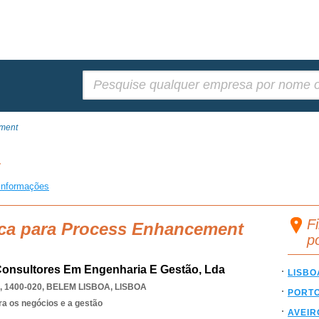
Pesquisar:
ment
t
informações
F
sca para Process Enhancement
p
onsultores Em Engenharia E Gestão, Lda
LISBO
 1400-020
,
BELEM LISBOA
,
LISBOA
PORT
ra os negócios e a gestão
AVEIR