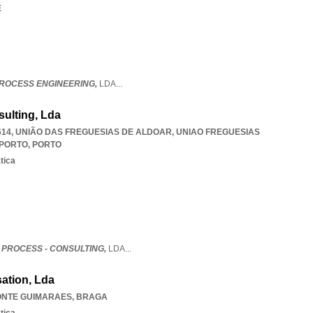
E
PROCESS ENGINEERING,
LDA
...
sulting, Lda
614, UNIÃO DAS FREGUESIAS DE ALDOAR
,
UNIAO FREGUESIAS
 PORTO
,
PORTO
tica
 PROCESS - CONSULTING,
LDA
...
sation, Lda
ONTE GUIMARAES
,
BRAGA