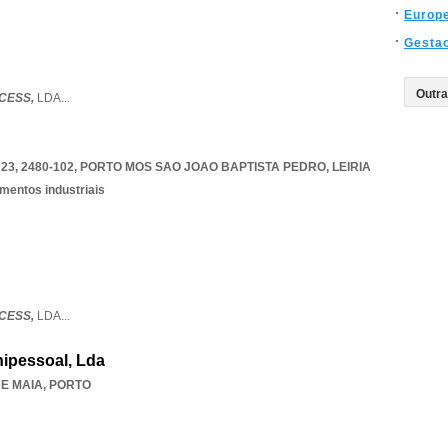
Europ
Gesta
OCESS,
LDA
...
3, 2480-102
,
PORTO MOS SAO JOAO BAPTISTA PEDRO
,
LEIRIA
mentos industriais
CESS,
LDA
...
ipessoal, Lda
E MAIA
,
PORTO