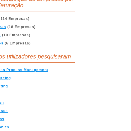
aturação
(114 Empresas)
nas
(18 Empresas)
s
(10 Empresas)
es
(6 Empresas)
os utilizadores pesquisaram
ess Process Management
urcing
ting
en
ssos
cos
onics