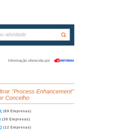
Informação oferecida por
iltrar "Process Enhancement"
or Concelho
A
(69 Empresas)
O
(30 Empresas)
O
(12 Empresas)