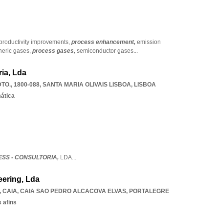
productivity improvements,
process enhancement,
emission
eric gases,
process gases,
semiconductor gases
...
ia, Lda
TO., 1800-088
,
SANTA MARIA OLIVAIS LISBOA
,
LISBOA
mática
ESS - CONSULTORIA,
LDA
...
ering, Lda
, CAIA
,
CAIA SAO PEDRO ALCACOVA ELVAS
,
PORTALEGRE
 afins