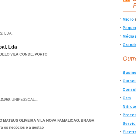
F
Micro
Peque
S,
LDA
...
Média
Grand
al, Lda
DELO VILA CONDE
,
PORTO
Outr
Busin
Outso
Consul
Crm
DING,
UNIPESSOAL
...
Nitrog
Proce
O MATEUS OLIVEIRA VILA NOVA FAMALICAO
,
BRAGA
Servi
ra os negócios e a gestão
Electr