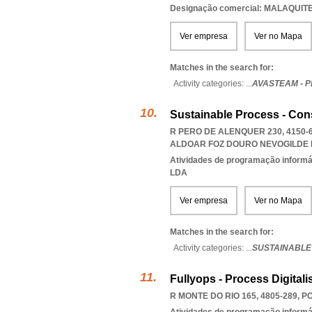
Designação comercial: MALAQUIT
Ver empresa
Ver no Mapa
Matches in the search for:
Activity categories: ...
AVASTEAM - 
Sustainable Process - Con
R PERO DE ALENQUER 230, 4150-
ALDOAR FOZ DOURO NEVOGILDE
Atividades de programação informá
LDA
Ver empresa
Ver no Mapa
Matches in the search for:
Activity categories: ...
SUSTAINABLE
Fullyops - Process Digitali
R MONTE DO RIO 165, 4805-289
,
P