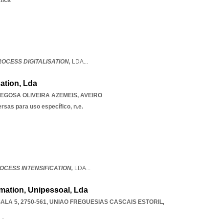
tica
ROCESS DIGITALISATION,
LDA
...
cation, Lda
EGOSA OLIVEIRA AZEMEIS
,
AVEIRO
rsas para uso específico, n.e.
OCESS INTENSIFICATION,
LDA
...
mation, Unipessoal, Lda
LA 5, 2750-561
,
UNIAO FREGUESIAS CASCAIS ESTORIL
,