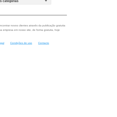
ncontrar novos clientes através da publicação gratuita
a empresa em nosso site, de forma gratuita, hoje
ugal
Condições de uso
Contacto