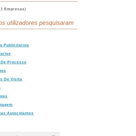
(1 Empresas)
os utilizadores pesquisaram
s Publicitarios
arios
 De Processo
bos
s De Visita
n
opes
pagem
tas Autocolantes