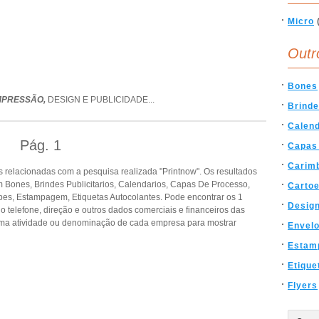
Micro
Outr
Bones
IMPRESSÃO,
DESIGN E PUBLICIDADE
...
Brinde
Calend
Pág.
1
Capas
Carim
 relacionadas com a pesquisa realizada "Printnow". Os resultados
Bones, Brindes Publicitarios, Calendarios, Capas De Processo,
Cartoe
pes, Estampagem, Etiquetas Autocolantes. Pode encontrar os 1
Desig
o telefone, direção e outros dados comerciais e financeiros das
ma atividade ou denominação de cada empresa para mostrar
Envel
Estam
Etique
Flyers