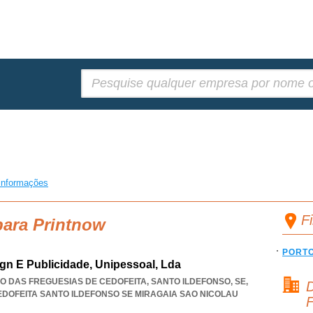
Pesquisar:
informações
F
para Printnow
PORT
ign E Publicidade, Unipessoal, Lda
IÃO DAS FREGUESIAS DE CEDOFEITA, SANTO ILDEFONSO, SE,
D
EDOFEITA SANTO ILDEFONSO SE MIRAGAIA SAO NICOLAU
F