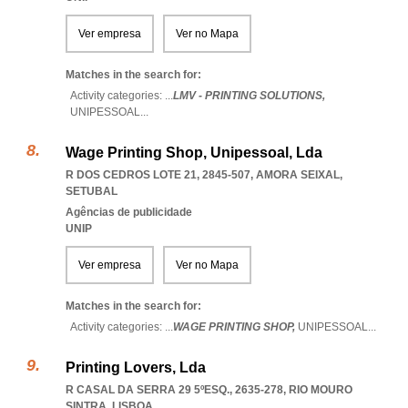
Ver empresa
Ver no Mapa
Matches in the search for:
Activity categories: ...
LMV - PRINTING SOLUTIONS,
UNIPESSOAL
...
Wage Printing Shop, Unipessoal, Lda
R DOS CEDROS LOTE 21, 2845-507
,
AMORA SEIXAL
,
SETUBAL
Agências de publicidade
UNIP
Ver empresa
Ver no Mapa
Matches in the search for:
Activity categories: ...
WAGE PRINTING SHOP,
UNIPESSOAL
...
Printing Lovers, Lda
R CASAL DA SERRA 29 5ºESQ., 2635-278
,
RIO MOURO
SINTRA
,
LISBOA