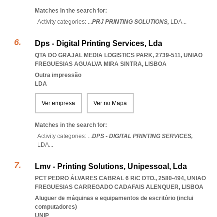
Matches in the search for:
Activity categories: ...
PRJ PRINTING SOLUTIONS,
LDA
...
Dps - Digital Printing Services, Lda
QTA DO GRAJAL MEDIA LOGISTICS PARK, 2739-511
,
UNIAO
FREGUESIAS AGUALVA MIRA SINTRA
,
LISBOA
Outra impressão
LDA
Ver empresa
Ver no Mapa
Matches in the search for:
Activity categories: ...
DPS - DIGITAL PRINTING SERVICES,
LDA
...
Lmv - Printing Solutions, Unipessoal, Lda
PCT PEDRO ÁLVARES CABRAL 6 R/C DTO., 2580-494
,
UNIAO
FREGUESIAS CARREGADO CADAFAIS ALENQUER
,
LISBOA
Aluguer de máquinas e equipamentos de escritório (inclui
computadores)
UNIP