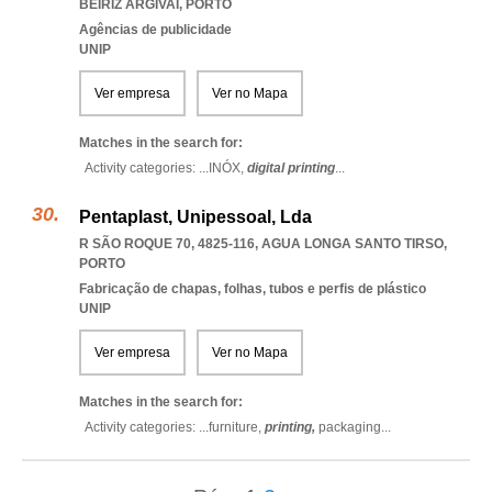
BEIRIZ ARGIVAI
,
PORTO
Agências de publicidade
UNIP
Ver empresa
Ver no Mapa
Matches in the search for:
Activity categories: ...
INÓX,
digital printing
...
Pentaplast, Unipessoal, Lda
R SÃO ROQUE 70, 4825-116
,
AGUA LONGA SANTO TIRSO
,
PORTO
Fabricação de chapas, folhas, tubos e perfis de plástico
UNIP
Ver empresa
Ver no Mapa
Matches in the search for:
Activity categories: ...
furniture,
printing,
packaging
...