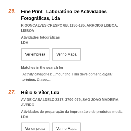
Fine Print - Laboratório De Actividades
Fotográficas, Lda
R GONÇALVES CRESPO 6B, 1150-185
,
ARROIOS LISBOA
,
LISBOA
Atividades fotográficas
LDA
Ver empresa
Ver no Mapa
Matches in the search for:
Activity categories: ...
mounting,
Film development,
digital
printing,
Diasec
...
Hélio & Vítor, Lda
AV DE CASALDELO 2317, 3700-079
,
SAO JOAO MADEIRA
,
AVEIRO
Atividades de preparação da impressão e de produtos media
LDA
Ver empresa
Ver no Mapa