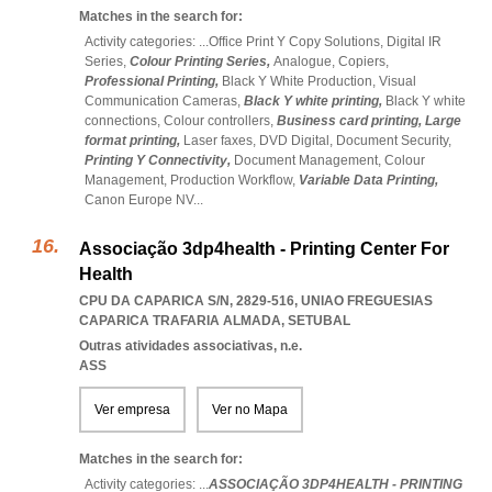
Matches in the search for:
Activity categories: ...
Office Print Y Copy Solutions,
Digital IR
Series,
Colour Printing Series,
Analogue,
Copiers,
Professional Printing,
Black Y White Production,
Visual
Communication Cameras,
Black Y white printing,
Black Y white
connections,
Colour controllers,
Business card printing,
Large
format printing,
Laser faxes,
DVD Digital,
Document Security,
Printing Y Connectivity,
Document Management,
Colour
Management,
Production Workflow,
Variable Data Printing,
Canon Europe NV
...
Associação 3dp4health - Printing Center For
Health
CPU DA CAPARICA S/N, 2829-516
,
UNIAO FREGUESIAS
CAPARICA TRAFARIA ALMADA
,
SETUBAL
Outras atividades associativas, n.e.
ASS
Ver empresa
Ver no Mapa
Matches in the search for:
Activity categories: ...
ASSOCIAÇÃO 3DP4HEALTH - PRINTING