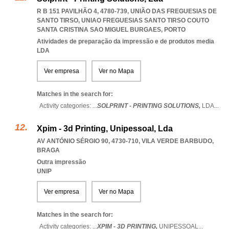
R B 151 PAVILHÃO 4, 4780-739, UNIÃO DAS FREGUESIAS DE
SANTO TIRSO
,
UNIAO FREGUESIAS SANTO TIRSO COUTO
SANTA CRISTINA SAO MIGUEL BURGAES
,
PORTO
Atividades de preparação da impressão e de produtos media
LDA
Ver empresa
Ver no Mapa
Matches in the search for:
Activity categories: ...
SOLPRINT - PRINTING SOLUTIONS,
LDA
...
Xpim - 3d Printing, Unipessoal, Lda
AV ANTÓNIO SÉRGIO 90, 4730-710
,
VILA VERDE BARBUDO
,
BRAGA
Outra impressão
UNIP
Ver empresa
Ver no Mapa
Matches in the search for:
Activity categories: ...
XPIM - 3D PRINTING,
UNIPESSOAL
...