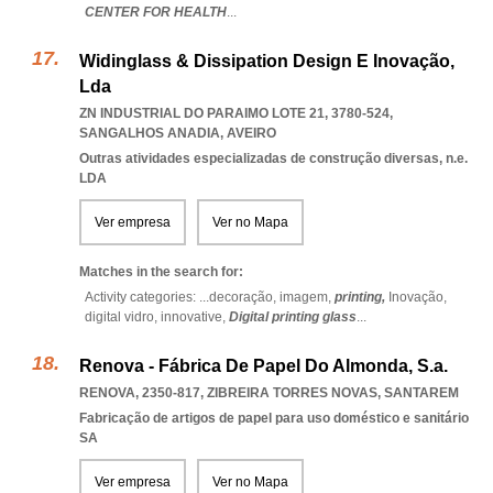
CENTER FOR HEALTH
...
Widinglass & Dissipation Design E Inovação,
Lda
ZN INDUSTRIAL DO PARAIMO LOTE 21, 3780-524
,
SANGALHOS ANADIA
,
AVEIRO
Outras atividades especializadas de construção diversas, n.e.
LDA
Ver empresa
Ver no Mapa
Matches in the search for:
Activity categories: ...
decoração,
imagem,
printing,
Inovação,
digital vidro,
innovative,
Digital printing glass
...
Renova - Fábrica De Papel Do Almonda, S.a.
RENOVA, 2350-817
,
ZIBREIRA TORRES NOVAS
,
SANTAREM
Fabricação de artigos de papel para uso doméstico e sanitário
SA
Ver empresa
Ver no Mapa