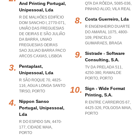
And Printing Portugal,
QTA DA RÔEDA, 5085-036
,
PINHAO ALIJO
,
VILA REAL
Unipessoal, Lda
R DE MALHÕES EDIFÍCIO
Costa Guerreiro, Lda
DOM SANCHO I, 2770-071,
R ENGENHEIRO DUARTE
UNIÃO DAS FREGUESIAS
DO AMARAL 1075, 4800-
DE OEIRAS E SÃO JULIÃO
109
,
PENCELO
DA BARRA
,
UNIAO
GUIMARAES
,
BRAGA
FREGUESIAS OEIRAS
SAO JULIAO BARRA PACO
Sistrade - Software
ARCOS CAXIAS
,
LISBOA
Consulting, S.a.
Pentaplast,
TV DA PRELADA 511,
Unipessoal, Lda
4250-380
,
RAMALDE
PORTO
,
PORTO
R SÃO ROQUE 70, 4825-
116
,
AGUA LONGA SANTO
Sign - Wide Format
TIRSO
,
PORTO
Printing, S.a.
Nippon Sanso
R ENTRE CARREIROS 67,
Portugal, Unipessoal,
4425-326
,
FOLGOSA MAIA
,
PORTO
Lda
R DO ESPIDO S/N, 4470-
177
,
CIDADE MAIA
,
PORTO