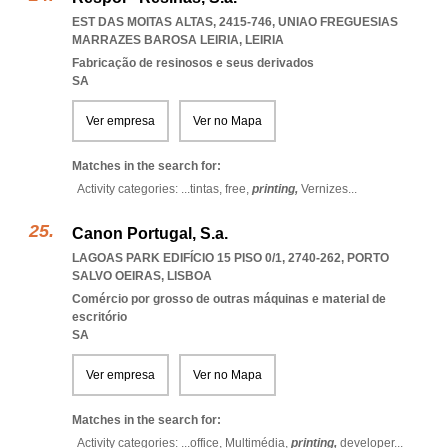
EST DAS MOITAS ALTAS, 2415-746
,
UNIAO FREGUESIAS
MARRAZES BAROSA LEIRIA
,
LEIRIA
Fabricação de resinosos e seus derivados
SA
Ver empresa
Ver no Mapa
Matches in the search for:
Activity categories: ...
tintas,
free,
printing,
Vernizes
...
Canon Portugal, S.a.
LAGOAS PARK EDIFÍCIO 15 PISO 0/1, 2740-262
,
PORTO
SALVO OEIRAS
,
LISBOA
Comércio por grosso de outras máquinas e material de
escritório
SA
Ver empresa
Ver no Mapa
Matches in the search for:
Activity categories: ...
office,
Multimédia,
printing,
developer
...