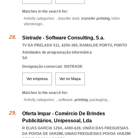
Matches in the search for:
Activity categories: ...
transfer dark,
transfer printing,
hélio
vitordesign
...
Sistrade - Software Consulting, S.a.
TV DA PRELADA 511, 4250-380
,
RAMALDE PORTO
,
PORTO
Atividades de programação informática
SA
Designação comercial: SISTRADE
Ver empresa
Ver no Mapa
Matches in the search for:
Activity categories: ...
software,
printing,
packaging
...
Oferta Impar - Comércio De Brindes
Publicitários, Unipessoal, Lda
R ELIAS GARCIA 129A, 4490-628, UNIÃO DAS FREGUESIAS
DA POVOA DE VARZIM
,
UNIAO FREGUESIAS POVOA VARZIM