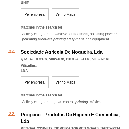
UNIP
Ver empresa
Ver no Mapa
Matches in the search for:
Activity categories: ...
wastewater treatment,
polishing powder,
polishing products printing equipment,
gas equipment
...
Sociedade Agrícola De Nogueira, Lda
QTA DA RÔEDA, 5085-036
,
PINHAO ALIJO
,
VILA REAL
Viticultura
LDA
Ver empresa
Ver no Mapa
Matches in the search for:
Activity categories: ...
java,
control,
printing,
México
...
Progiene - Produtos De Higiene E Cosmética,
Lda
RENOVA, 2350-817
,
ZIBREIRA TORRES NOVAS
,
SANTAREM