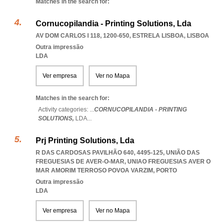
Matches in the search for:
Cornucopilandia - Printing Solutions, Lda
AV DOM CARLOS I 118, 1200-650
,
ESTRELA LISBOA
,
LISBOA
Outra impressão
LDA
Ver empresa
Ver no Mapa
Matches in the search for:
Activity categories: ...
CORNUCOPILANDIA - PRINTING
SOLUTIONS,
LDA
...
Prj Printing Solutions, Lda
R DAS CARDOSAS PAVILHÃO 640, 4495-125, UNIÃO DAS
FREGUESIAS DE AVER-O-MAR
,
UNIAO FREGUESIAS AVER O
MAR AMORIM TERROSO POVOA VARZIM
,
PORTO
Outra impressão
LDA
Ver empresa
Ver no Mapa