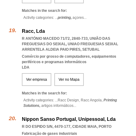
Matches in the search for:
Activity categories: ...
printing,
açores
...
Racc, Lda
R ANTÓNIO MACEDO 71/72, 2840-733, UNIÃO DAS
FREGUESIAS DO SEIXAL
,
UNIAO FREGUESIAS SEIXAL
ARRENTELA ALDEIA PAIO PIRES
,
SETUBAL
Comércio por grosso de computadores, equipamentos
periféricos e programas informáticos
LDA
Ver empresa
Ver no Mapa
Matches in the search for:
Activity categories: ...
Racc Design,
Racc Angola,
Printing
Solutions,
artigos informáticos
...
Nippon Sanso Portugal, Unipessoal, Lda
R DO ESPIDO S/N, 4470-177
,
CIDADE MAIA
,
PORTO
Fabricação de gases industriais