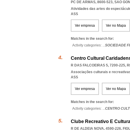
PC DE ARMAS, 8600-523
,
SAO GO
Atividades das artes do espectácul
ASS
Ver empresa
Ver no Mapa
Matches in the search for:
Activity categories: ...
SOCIEDADE F
Centro Cultural Caridaden
R DAS FALCOEIRAS 5, 7200-225
,
R
Associações culturais e recreativa
ASS
Ver empresa
Ver no Mapa
Matches in the search for:
Activity categories: ...
CENTRO CULT
Clube Recreativo E Cultura
R DE ALDEIA NOVA, 4590-226
,
FIG