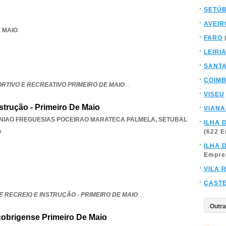
SETÚ
AVEIR
E MAIO
FARO
LEIRI
SANT
COIM
RTIVO E RECREATIVO PRIMEIRO DE MAIO
...
VISEU
strução - Primeiro De Maio
VIANA
NIAO FREGUESIAS POCEIRAO MARATECA PALMELA
,
SETUBAL
ILHA 
s
(622 
ILHA 
Empre
VILA 
CAST
 RECREIO E INSTRUÇÃO - PRIMEIRO DE MAIO
...
obrigense Primeiro De Maio