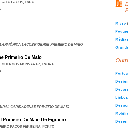
NCALO LAGOS
,
FARO
D
o
F
Micro
Peque
Média
ILARMÓNICA LACOBRIGENSE PRIMEIRO DE MAIO
...
Grand
se Primeiro De Maio
Outr
EGUENGOS MONSARAZ
,
EVORA
s
Portug
Desig
Decor
Lisboa
Despo
URAL CARIDADENSE PRIMEIRO DE MAIO
...
Mobili
l Primeiro De Maio De Figueiró
Desen
UEIRO PACOS FERREIRA
,
PORTO