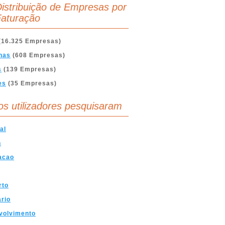
istribuição de Empresas por
aturação
(16.325 Empresas)
nas
(608 Empresas)
s
(139 Empresas)
es
(35 Empresas)
os utilizadores pesquisaram
al
n
acao
rto
ario
volvimento