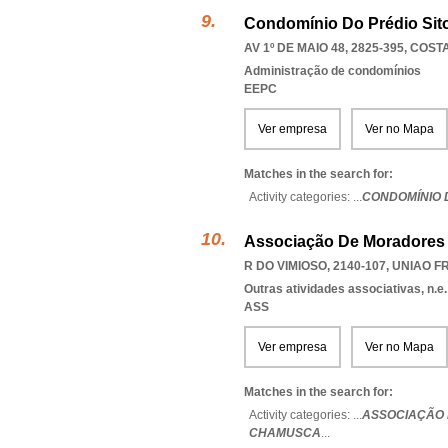
Condomínio Do Prédio Sito
AV 1º DE MAIO 48, 2825-395
,
COST
Administração de condomínios
EEPC
Ver empresa
Ver no Mapa
Matches in the search for:
Activity categories: ...
CONDOMÍNIO D
Associação De Moradores 
R DO VIMIOSO, 2140-107
,
UNIAO F
Outras atividades associativas, n.e.
ASS
Ver empresa
Ver no Mapa
Matches in the search for:
Activity categories: ...
ASSOCIAÇÃO 
CHAMUSCA
...