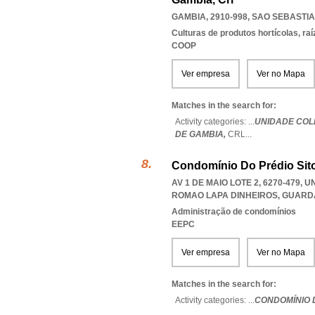
GAMBIA, 2910-998
,
SAO SEBASTI
Culturas de produtos hortícolas, ra
COOP
Ver empresa
Ver no Mapa
Matches in the search for:
Activity categories: ...
UNIDADE COL
DE GAMBIA,
CRL
...
Condomínio Do Prédio Sito
AV 1 DE MAIO LOTE 2, 6270-479,
ROMAO LAPA DINHEIROS
,
GUARD
Administração de condomínios
EEPC
Ver empresa
Ver no Mapa
Matches in the search for:
Activity categories: ...
CONDOMÍNIO D