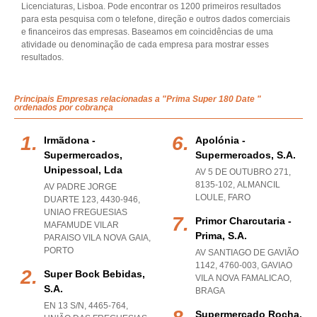
Licenciaturas, Lisboa. Pode encontrar os 1200 primeiros resultados
para esta pesquisa com o telefone, direção e outros dados comerciais
e financeiros das empresas. Baseamos em coincidências de uma
atividade ou denominação de cada empresa para mostrar esses
resultados.
Principais Empresas relacionadas a "Prima Super 180 Date "
ordenados por cobrança
Irmãdona -
Apolónia -
Supermercados,
Supermercados, S.a.
Unipessoal, Lda
AV 5 DE OUTUBRO 271,
8135-102
,
ALMANCIL
AV PADRE JORGE
LOULE
,
FARO
DUARTE 123, 4430-946
,
UNIAO FREGUESIAS
Primor Charcutaria -
MAFAMUDE VILAR
Prima, S.a.
PARAISO VILA NOVA GAIA
,
PORTO
AV SANTIAGO DE GAVIÃO
1142, 4760-003
,
GAVIAO
Super Bock Bebidas,
VILA NOVA FAMALICAO
,
S.a.
BRAGA
EN 13 S/N, 4465-764,
Supermercado Rocha,