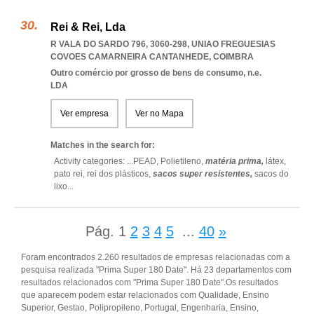
Rei & Rei, Lda
R VALA DO SARDO 796, 3060-298
,
UNIAO FREGUESIAS
COVOES CAMARNEIRA CANTANHEDE
,
COIMBRA
Outro comércio por grosso de bens de consumo, n.e.
LDA
Ver empresa
Ver no Mapa
Matches in the search for:
Activity categories: ...
PEAD,
Polietileno,
matéria prima,
látex,
pato rei,
rei dos plásticos,
sacos super resistentes,
sacos do
lixo
...
Pág.
1
2
3
4
5
...
40
»
Foram encontrados 2.260 resultados de empresas relacionadas com a
pesquisa realizada "Prima Super 180 Date". Há 23 departamentos com
resultados relacionados com "Prima Super 180 Date".Os resultados
que aparecem podem estar relacionados com Qualidade, Ensino
Superior, Gestao, Polipropileno, Portugal, Engenharia, Ensino,