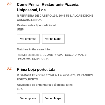
Come Prima - Restaurante Pizzeria,
Unipessoal, Lda
R FERREIRA DE CASTRO 194, 2645-584
,
ALCABIDECHE
CASCAIS
,
LISBOA
Restaurantes tipo tradicional
UNIP
Ver empresa
Ver no Mapa
Matches in the search for:
Activity categories: ...
COME PRIMA - RESTAURANTE
PIZZERIA,
UNIPESSOAL
...
Prima Loja-porto, Lda
R BARATA FEYO 140 1º SALA 1.4, 4250-076
,
PARANHOS
PORTO
,
PORTO
Atividades de engenharia e técnicas afins
LDA
Ver empresa
Ver no Mapa