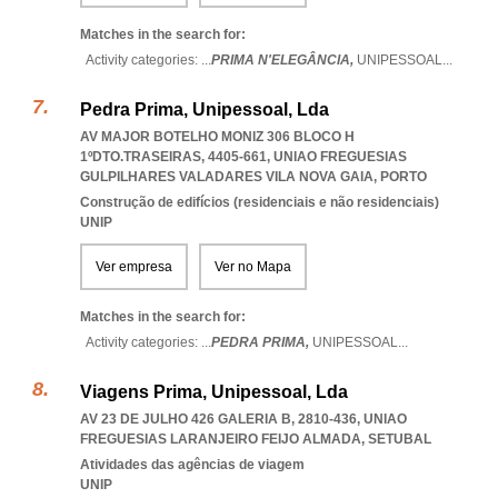
Matches in the search for:
Activity categories: ...
PRIMA N'ELEGÂNCIA,
UNIPESSOAL
...
Pedra Prima, Unipessoal, Lda
AV MAJOR BOTELHO MONIZ 306 BLOCO H
1ºDTO.TRASEIRAS, 4405-661
,
UNIAO FREGUESIAS
GULPILHARES VALADARES VILA NOVA GAIA
,
PORTO
Construção de edifícios (residenciais e não residenciais)
UNIP
Ver empresa
Ver no Mapa
Matches in the search for:
Activity categories: ...
PEDRA PRIMA,
UNIPESSOAL
...
Viagens Prima, Unipessoal, Lda
AV 23 DE JULHO 426 GALERIA B, 2810-436
,
UNIAO
FREGUESIAS LARANJEIRO FEIJO ALMADA
,
SETUBAL
Atividades das agências de viagem
UNIP