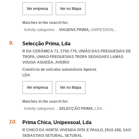
Ver empresa
Ver no Mapa
Matches in the search for:
Activity categories: ...
VIAGENS PRIMA,
UNIPESSOAL
...
Selecção Prima, Lda
R DA CERÂMICA 71, 3750-779, UNIÃO DAS FREGUESIAS DE
TROFA
,
UNIAO FREGUESIAS TROFA SEGADAES LAMAS
VOUGA AGUEDA
,
AVEIRO
Comércio de veículos automóveis ligeiros
LDA
Ver empresa
Ver no Mapa
Matches in the search for:
Activity categories: ...
SELECÇÃO PRIMA,
LDA
...
Prima Chica, Unipessoal, Lda
R CHICO DA HORTA VIVENDA RITA E PAULO, 2910-288
,
SAO
SEBASTIAO SETUBAL
,
SETUBAL