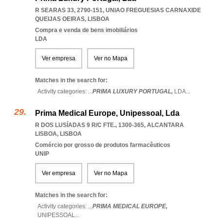
R SEARAS 33, 2790-151
,
UNIAO FREGUESIAS CARNAXIDE
QUEIJAS OEIRAS
,
LISBOA
Compra e venda de bens imobiliários
LDA
Ver empresa
Ver no Mapa
Matches in the search for:
Activity categories: ...
PRIMA LUXURY PORTUGAL,
LDA
...
Prima Medical Europe, Unipessoal, Lda
R DOS LUSÍADAS 9 R/C FTE., 1300-365
,
ALCANTARA
LISBOA
,
LISBOA
Comércio por grosso de produtos farmacêuticos
UNIP
Ver empresa
Ver no Mapa
Matches in the search for:
Activity categories: ...
PRIMA MEDICAL EUROPE,
UNIPESSOAL
...