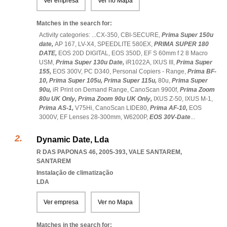
Ver empresa
Ver no Mapa
Matches in the search for:
Activity categories: ...
CX-350,
CBI-SECURE,
Prima Super 150u
date,
AP 167,
LV-X4,
SPEEDLITE 580EX,
PRIMA SUPER 180
DATE,
EOS 20D DIGITAL,
EOS 350D,
EF S 60mm f 2 8 Macro
USM,
Prima Super 130u Date,
iR1022A,
IXUS III,
Prima Super
155,
EOS 300V,
PC D340,
Personal Copiers - Range,
Prima BF-
10,
Prima Super 105u,
Prima Super 115u,
80u,
Prima Super
90u,
iR Print on Demand Range,
CanoScan 9900f,
Prima Zoom
80u UK Only,
Prima Zoom 90u UK Only,
IXUS Z-50,
IXUS M-1,
Prima AS-1,
V75Hi,
CanoScan LIDE80,
Prima AF-10,
EOS
3000V,
EF Lenses 28-300mm,
W6200P,
EOS 30V-Date
...
Dynamic Date, Lda
R DAS PAPONAS 46, 2005-393
,
VALE SANTAREM
,
SANTAREM
Instalação de climatização
LDA
Ver empresa
Ver no Mapa
Matches in the search for: