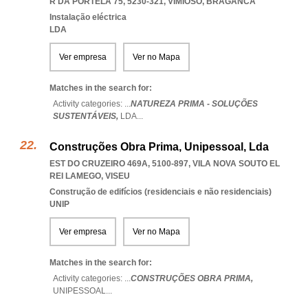
R DA PORTELA 75, 5230-321
,
VIMIOSO
,
BRAGANCA
Instalação eléctrica
LDA
Ver empresa
Ver no Mapa
Matches in the search for:
Activity categories: ...
NATUREZA PRIMA - SOLUÇÕES
SUSTENTÁVEIS,
LDA
...
Construções Obra Prima, Unipessoal, Lda
EST DO CRUZEIRO 469A, 5100-897
,
VILA NOVA SOUTO EL
REI LAMEGO
,
VISEU
Construção de edifícios (residenciais e não residenciais)
UNIP
Ver empresa
Ver no Mapa
Matches in the search for:
Activity categories: ...
CONSTRUÇÕES OBRA PRIMA,
UNIPESSOAL
...