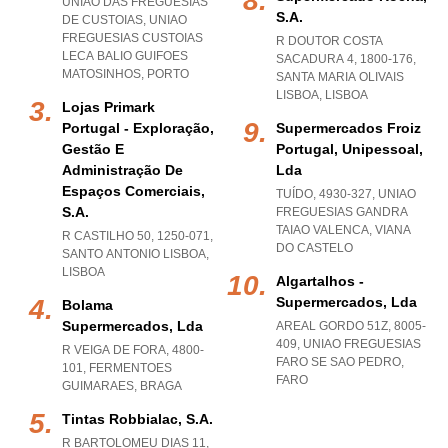
UNIÃO DAS FREGUESIAS
S.a.
DE CUSTOIAS
,
UNIAO
FREGUESIAS CUSTOIAS
R DOUTOR COSTA
LECA BALIO GUIFOES
SACADURA 4, 1800-176
,
MATOSINHOS
,
PORTO
SANTA MARIA OLIVAIS
LISBOA
,
LISBOA
Lojas Primark
Portugal - Exploração,
Supermercados Froiz
Gestão E
Portugal, Unipessoal,
Administração De
Lda
Espaços Comerciais,
TUÍDO, 4930-327
,
UNIAO
S.a.
FREGUESIAS GANDRA
TAIAO VALENCA
,
VIANA
R CASTILHO 50, 1250-071
,
DO CASTELO
SANTO ANTONIO LISBOA
,
LISBOA
Algartalhos -
Supermercados, Lda
Bolama
Supermercados, Lda
AREAL GORDO 51Z, 8005-
409
,
UNIAO FREGUESIAS
R VEIGA DE FORA, 4800-
FARO SE SAO PEDRO
,
101
,
FERMENTOES
FARO
GUIMARAES
,
BRAGA
Tintas Robbialac, S.a.
R BARTOLOMEU DIAS 11,