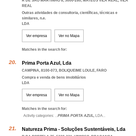
R DE SÃO MARTINHO 8, 5000-280
,
MATEUS VILA REAL
,
VILA
REAL
Outras atividades de consultoria, científicas, técnicas e
similares, n.e.
LDA
Ver empresa
Ver no Mapa
Matches in the search for:
Prima Porta Azul, Lda
CAMPINA, 8100-073
,
BOLIQUEIME LOULE
,
FARO
Compra e venda de bens imobiliários
LDA
Ver empresa
Ver no Mapa
Matches in the search for:
Activity categories: ...
PRIMA PORTA AZUL,
LDA
...
Natureza Prima - Soluções Sustentáveis, Lda