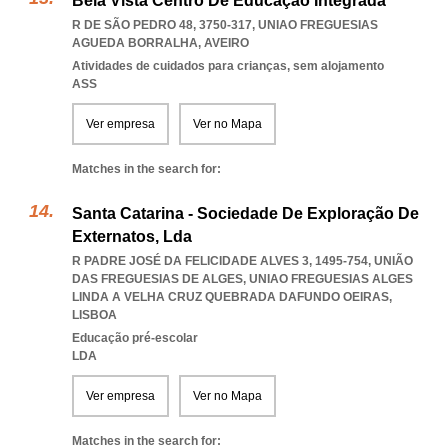
Bela Vista Centro De Educação Integrada
R DE SÃO PEDRO 48, 3750-317
,
UNIAO FREGUESIAS
AGUEDA BORRALHA
,
AVEIRO
Atividades de cuidados para crianças, sem alojamento
ASS
Ver empresa
Ver no Mapa
Matches in the search for:
Santa Catarina - Sociedade De Exploração De
Externatos, Lda
R PADRE JOSÉ DA FELICIDADE ALVES 3, 1495-754, UNIÃO
DAS FREGUESIAS DE ALGES
,
UNIAO FREGUESIAS ALGES
LINDA A VELHA CRUZ QUEBRADA DAFUNDO OEIRAS
,
LISBOA
Educação pré-escolar
LDA
Ver empresa
Ver no Mapa
Matches in the search for: