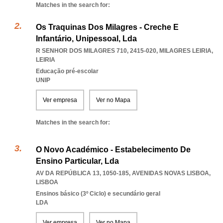
Matches in the search for:
Os Traquinas Dos Milagres - Creche E
Infantário, Unipessoal, Lda
R SENHOR DOS MILAGRES 710, 2415-020
,
MILAGRES LEIRIA
,
LEIRIA
Educação pré-escolar
UNIP
Ver empresa
Ver no Mapa
Matches in the search for:
O Novo Académico - Estabelecimento De
Ensino Particular, Lda
AV DA REPÚBLICA 13, 1050-185
,
AVENIDAS NOVAS LISBOA
,
LISBOA
Ensinos básico (3º Ciclo) e secundário geral
LDA
Ver empresa
Ver no Mapa