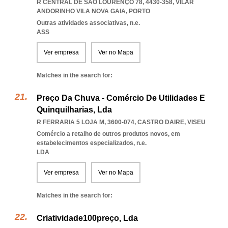
R CENTRAL DE SÃO LOURENÇO 78, 4430-358
,
VILAR
ANDORINHO VILA NOVA GAIA
,
PORTO
Outras atividades associativas, n.e.
ASS
Ver empresa
Ver no Mapa
Matches in the search for:
Preço Da Chuva - Comércio De Utilidades E
Quinquilharias, Lda
R FERRARIA 5 LOJA M, 3600-074
,
CASTRO DAIRE
,
VISEU
Comércio a retalho de outros produtos novos, em
estabelecimentos especializados, n.e.
LDA
Ver empresa
Ver no Mapa
Matches in the search for:
Criatividade100preço, Lda