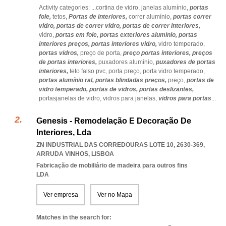
Activity categories: ...
cortina de vidro,
janelas alumínio,
portas
fole,
tetos,
Portas de interiores,
correr alumínio,
portas correr
vidro,
portas de correr vidro,
portas de correr interiores,
vidro,
portas em fole,
portas exteriores alumínio,
portas
interiores preços,
portas interiores vidro,
vidro temperado,
portas vidros,
preço de porta,
preço portas interiores,
preços
de portas interiores,
puxadores alumínio,
puxadores de portas
interiores,
teto falso pvc,
porta preço,
porta vidro temperado,
portas alumínio ral,
portas blindadas preços,
preço,
portas de
vidro temperado,
portas de vidros,
portas deslizantes,
portasjanelas de vidro,
vidros para janelas,
vidros para portas
...
Genesis - Remodelação E Decoração De
Interiores, Lda
ZN INDUSTRIAL DAS CORREDOURAS LOTE 10, 2630-369
,
ARRUDA VINHOS
,
LISBOA
Fabricação de mobiliário de madeira para outros fins
LDA
Ver empresa
Ver no Mapa
Matches in the search for: