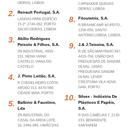
OEIRAS
,
LISBOA
CARNAXIDE QUEIJAS
OEIRAS
,
LISBOA
Renault Portugal, S.a.
Fitoutetris, S.a.
LAGOAS PARK EDIFÍCIO
15 2º, 2740-262
,
PORTO
R BRAAMCAMP 40 8ºDTO.,
SALVO OEIRAS
,
LISBOA
1250-050
,
SANTO
ANTONIO LISBOA
,
LISBOA
Abílio Rodrigues
Peixoto & Filhos, S.a.
J.& J.teixeira, S.a.
ZN INDUSTRIAL, 4935-
R DE SÃO MARTINHO 397,
231
,
NEIVA VIANA
4415-758, UNIÃO DAS
CASTELO
,
VIANA DO
FREGUESIAS DE SANDIM,
CASTELO
OLIVAL
,
UNIAO
FREGUESIAS SANDIM
J. Pinto Leitão, S.a.
OLIVAL LEVER
CRESTUMA VILA NOVA
R CONSELHEIRO COSTA
GAIA
,
PORTO
AROSO 313, 4470-590
,
CIDADE MAIA
,
PORTO
Silvex - Indústria De
Balbino & Faustino,
Plásticos E Papéis,
Lda
S.a.
ZN INDUSTRIAL DO
R DAS CAMÉLIAS 7, 2130-
CASAL DA AREIA LOTE
233
,
BENAVENTE
,
10, 2460-390, UNIÃO DAS
SANTAREM