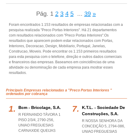
Pág.
1
2
3
4
5
...
39
»
Foram encontrados 1.153 resultados de empresas relacionadas com a
pesquisa realizada "Preco Portas Interiores". Há 21 departamentos
com resultados relacionados com "Preco Portas Interiores".Os
resultados que aparecem podem estar relacionados com Portas,
Interiores, Decoracao, Design, Mobiliario, Portugal, Janelas,
Construcao, Moveis. Pode encontrar os 1.153 primeiros resultados
para esta pesquisa com o telefone, direção e outros dados comerciais
e financeiros das empresas. Baseamos em coincidências de uma
atividade ou denominação de cada empresa para mostrar esses
resultados.
Principais Empresas relacionadas a "Preco Portas Interiores "
ordenados por cobrança
Bcm - Bricolage, S.a.
K.t.l. - Sociedade De
Construções, S.a.
R FERNANDO TÁVORA 1
PISO 2/3/4, 2790-256
,
R NOSSA SENHORA DA
UNIAO FREGUESIAS
CONCEIÇÃO 5, 2794-086
,
CARNAXIDE QUEIJAS
UNIAO FREGUESIAS