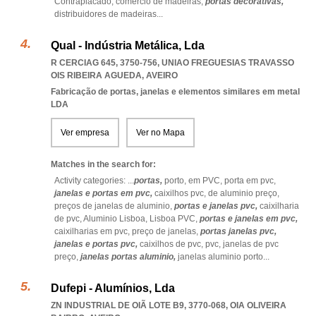
Contraplacado,
comércio de madeiras,
portas decorativas,
distribuidores de madeiras
...
Qual - Indústria Metálica, Lda
R CERCIAG 645, 3750-756
,
UNIAO FREGUESIAS TRAVASSO
OIS RIBEIRA AGUEDA
,
AVEIRO
Fabricação de portas, janelas e elementos similares em metal
LDA
Ver empresa
Ver no Mapa
Matches in the search for:
Activity categories: ...
portas,
porto,
em PVC,
porta em pvc,
janelas e portas em pvc,
caixilhos pvc,
de aluminio preço,
preços de janelas de aluminio,
portas e janelas pvc,
caixilharia
de pvc,
Aluminio Lisboa,
Lisboa PVC,
portas e janelas em pvc,
caixilharias em pvc,
preço de janelas,
portas janelas pvc,
janelas e portas pvc,
caixilhos de pvc,
pvc,
janelas de pvc
preço,
janelas portas aluminio,
janelas aluminio porto
...
Dufepi - Alumínios, Lda
ZN INDUSTRIAL DE OIÃ LOTE B9, 3770-068
,
OIA OLIVEIRA