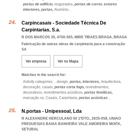
portas de edifício,
resgurados,
portas de correr,
estores
interiores,
portas,
Alumínio
...
Carpincasais - Sociedade Técnica De
Carpintarias, S.a.
R DOS MARCOS 30, 4700-565
,
MIRE TIBAES BRAGA
,
BRAGA
Fabricação de outras obras de carpintaria para a construção
SA
Ver empresa
Ver no Mapa
Matches in the search for:
Activity categories: ...
design,
portas,
interiores,
Arquitectura,
decoração,
casais,
portas corta fogo,
revestimentos,
decorativos,
revestimentos acústicos,
portas fenólicas,
marcação ce,
Casais,
Carpintaria,
portas acústicas
...
N.portas - Unipessoal, Lda
R ALEXANDRE HERCULANO 50 1ºDTO., 2835-058
,
UNIAO
FREGUESIAS BAIXA BANHEIRA VALE AMOREIRA MOITA
,
SETUBAL