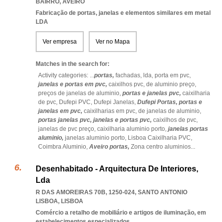
BAIRRO
,
AVEIRO
Fabricação de portas, janelas e elementos similares em metal
LDA
Ver empresa
Ver no Mapa
Matches in the search for:
Activity categories: ...
portas,
fachadas,
lda,
porta em pvc,
janelas e portas em pvc,
caixilhos pvc,
de aluminio preço,
preços de janelas de aluminio,
portas e janelas pvc,
caixilharia
de pvc,
Dufepi PVC,
Dufepi Janelas,
Dufepi Portas,
portas e
janelas em pvc,
caixilharias em pvc,
de janelas de aluminio,
portas janelas pvc,
janelas e portas pvc,
caixilhos de pvc,
janelas de pvc preço,
caixilharia aluminio porto,
janelas portas
aluminio,
janelas aluminio porto,
Lisboa Caixilharia PVC,
Coimbra Aluminio,
Aveiro portas,
Zona centro aluminios
...
Desenhabitado - Arquitectura De Interiores,
Lda
R DAS AMOREIRAS 70B, 1250-024
,
SANTO ANTONIO
LISBOA
,
LISBOA
Comércio a retalho de mobiliário e artigos de iluminação, em
estabelecimentos especializados