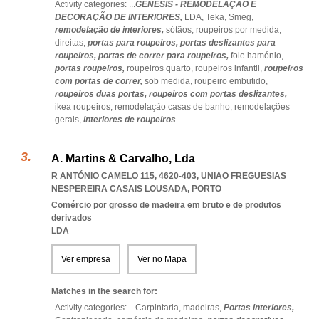
Activity categories: ...
GENESIS - REMODELAÇÃO E
DECORAÇÃO DE INTERIORES,
LDA,
Teka,
Smeg,
remodelação de interiores,
sótãos,
roupeiros por medida,
direitas,
portas para roupeiros,
portas deslizantes para
roupeiros,
portas de correr para roupeiros,
fole hamónio,
portas roupeiros,
roupeiros quarto,
roupeiros infantil,
roupeiros
com portas de correr,
sob medida,
roupeiro embutido,
roupeiros duas portas,
roupeiros com portas deslizantes,
ikea roupeiros,
remodelação casas de banho,
remodelações
gerais,
interiores de roupeiros
...
A. Martins & Carvalho, Lda
R ANTÓNIO CAMELO 115, 4620-403
,
UNIAO FREGUESIAS
NESPEREIRA CASAIS LOUSADA
,
PORTO
Comércio por grosso de madeira em bruto e de produtos
derivados
LDA
Ver empresa
Ver no Mapa
Matches in the search for:
Activity categories: ...
Carpintaria,
madeiras,
Portas interiores,