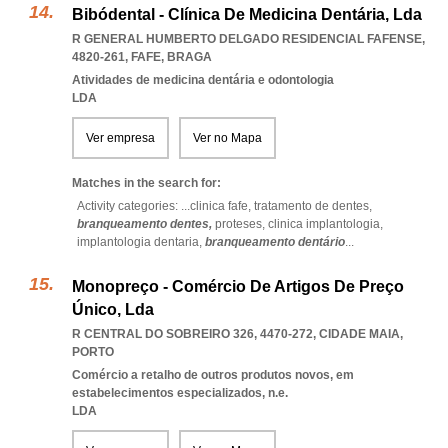
Bibódental - Clínica De Medicina Dentária, Lda
R GENERAL HUMBERTO DELGADO RESIDENCIAL FAFENSE,
4820-261
,
FAFE
,
BRAGA
Atividades de medicina dentária e odontologia
LDA
Ver empresa
Ver no Mapa
Matches in the search for:
Activity categories: ...
clinica fafe,
tratamento de dentes,
branqueamento dentes,
proteses,
clinica implantologia,
implantologia dentaria,
branqueamento dentário
...
Monopreço - Comércio De Artigos De Preço
Único, Lda
R CENTRAL DO SOBREIRO 326, 4470-272
,
CIDADE MAIA
,
PORTO
Comércio a retalho de outros produtos novos, em
estabelecimentos especializados, n.e.
LDA