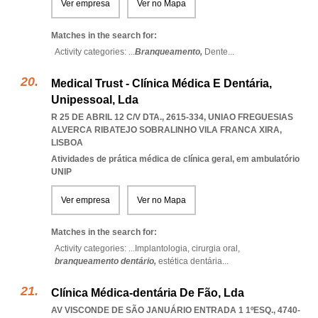
Ver empresa
Ver no Mapa
Matches in the search for:
Activity categories: ...
Branqueamento,
Dente
...
Medical Trust - Clínica Médica E Dentária,
Unipessoal, Lda
R 25 DE ABRIL 12 C/V DTA., 2615-334
,
UNIAO FREGUESIAS
ALVERCA RIBATEJO SOBRALINHO VILA FRANCA XIRA
,
LISBOA
Atividades de prática médica de clínica geral, em ambulatório
UNIP
Ver empresa
Ver no Mapa
Matches in the search for:
Activity categories: ...
Implantologia,
cirurgia oral,
branqueamento dentário,
estética dentária
...
Clínica Médica-dentária De Fão, Lda
AV VISCONDE DE SÃO JANUÁRIO ENTRADA 1 1ºESQ., 4740-