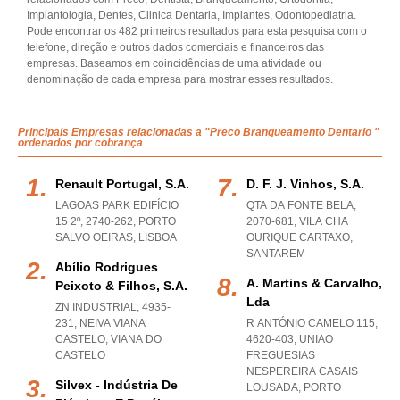
Implantologia, Dentes, Clinica Dentaria, Implantes, Odontopediatria.
Pode encontrar os 482 primeiros resultados para esta pesquisa com o
telefone, direção e outros dados comerciais e financeiros das
empresas. Baseamos em coincidências de uma atividade ou
denominação de cada empresa para mostrar esses resultados.
Principais Empresas relacionadas a "Preco Branqueamento Dentario "
ordenados por cobrança
Renault Portugal, S.a.
D. F. J. Vinhos, S.a.
LAGOAS PARK EDIFÍCIO
QTA DA FONTE BELA,
15 2º, 2740-262
,
PORTO
2070-681
,
VILA CHA
SALVO OEIRAS
,
LISBOA
OURIQUE CARTAXO
,
SANTAREM
Abílio Rodrigues
A. Martins & Carvalho,
Peixoto & Filhos, S.a.
Lda
ZN INDUSTRIAL, 4935-
231
,
NEIVA VIANA
R ANTÓNIO CAMELO 115,
CASTELO
,
VIANA DO
4620-403
,
UNIAO
CASTELO
FREGUESIAS
NESPEREIRA CASAIS
Silvex - Indústria De
LOUSADA
,
PORTO