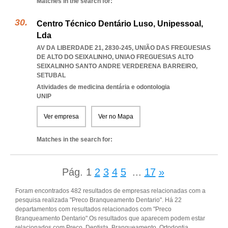
Matches in the search for:
Centro Técnico Dentário Luso, Unipessoal,
Lda
AV DA LIBERDADE 21, 2830-245, UNIÃO DAS FREGUESIAS
DE ALTO DO SEIXALINHO
,
UNIAO FREGUESIAS ALTO
SEIXALINHO SANTO ANDRE VERDERENA BARREIRO
,
SETUBAL
Atividades de medicina dentária e odontologia
UNIP
Ver empresa
Ver no Mapa
Matches in the search for:
Pág.
1
2
3
4
5
...
17
»
Foram encontrados 482 resultados de empresas relacionadas com a
pesquisa realizada "Preco Branqueamento Dentario". Há 22
departamentos com resultados relacionados com "Preco
Branqueamento Dentario".Os resultados que aparecem podem estar
relacionados com Preco, Dentista, Branqueamento, Ortodontia,