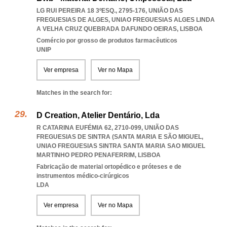
LG RUI PEREIRA 18 3ºESQ., 2795-176, UNIÃO DAS
FREGUESIAS DE ALGES
,
UNIAO FREGUESIAS ALGES LINDA
A VELHA CRUZ QUEBRADA DAFUNDO OEIRAS
,
LISBOA
Comércio por grosso de produtos farmacêuticos
UNIP
Ver empresa
Ver no Mapa
Matches in the search for:
D Creation, Atelier Dentário, Lda
R CATARINA EUFÉMIA 62, 2710-099, UNIÃO DAS
FREGUESIAS DE SINTRA (SANTA MARIA E SÃO MIGUEL
,
UNIAO FREGUESIAS SINTRA SANTA MARIA SAO MIGUEL
MARTINHO PEDRO PENAFERRIM
,
LISBOA
Fabricação de material ortopédico e próteses e de
instrumentos médico-cirúrgicos
LDA
Ver empresa
Ver no Mapa