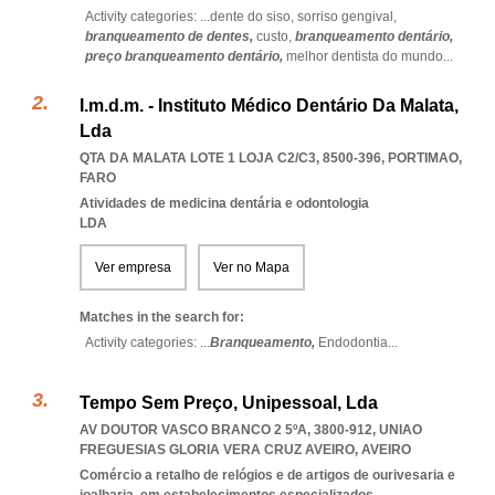
Activity categories: ...
dente do siso,
sorriso gengival,
branqueamento de dentes,
custo,
branqueamento dentário,
preço branqueamento dentário,
melhor dentista do mundo
...
I.m.d.m. - Instituto Médico Dentário Da Malata,
Lda
QTA DA MALATA LOTE 1 LOJA C2/C3, 8500-396
,
PORTIMAO
,
FARO
Atividades de medicina dentária e odontologia
LDA
Ver empresa
Ver no Mapa
Matches in the search for:
Activity categories: ...
Branqueamento,
Endodontia
...
Tempo Sem Preço, Unipessoal, Lda
AV DOUTOR VASCO BRANCO 2 5ºA, 3800-912
,
UNIAO
FREGUESIAS GLORIA VERA CRUZ AVEIRO
,
AVEIRO
Comércio a retalho de relógios e de artigos de ourivesaria e