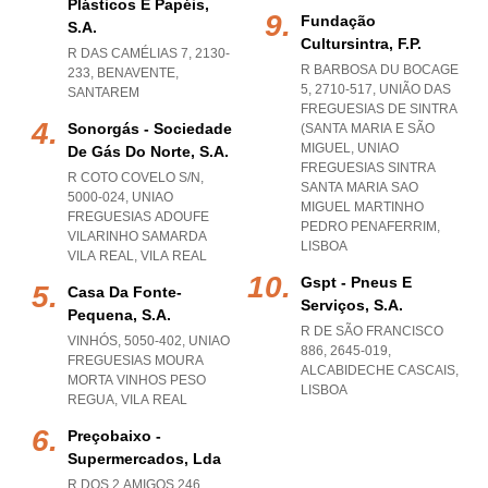
Plásticos E Papéis,
Fundação
S.a.
Cultursintra, F.p.
R DAS CAMÉLIAS 7, 2130-
R BARBOSA DU BOCAGE
233
,
BENAVENTE
,
5, 2710-517, UNIÃO DAS
SANTAREM
FREGUESIAS DE SINTRA
Sonorgás - Sociedade
(SANTA MARIA E SÃO
MIGUEL
,
UNIAO
De Gás Do Norte, S.a.
FREGUESIAS SINTRA
R COTO COVELO S/N,
SANTA MARIA SAO
5000-024
,
UNIAO
MIGUEL MARTINHO
FREGUESIAS ADOUFE
PEDRO PENAFERRIM
,
VILARINHO SAMARDA
LISBOA
VILA REAL
,
VILA REAL
Gspt - Pneus E
Casa Da Fonte-
Serviços, S.a.
Pequena, S.a.
R DE SÃO FRANCISCO
VINHÓS, 5050-402
,
UNIAO
886, 2645-019
,
FREGUESIAS MOURA
ALCABIDECHE CASCAIS
,
MORTA VINHOS PESO
LISBOA
REGUA
,
VILA REAL
Preçobaixo -
Supermercados, Lda
R DOS 2 AMIGOS 246,