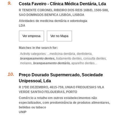
Costa Faveiro - Clínica Médica Dentária, Lda
R TENENTE CORONEL RIBEIRO DOS REIS 16B/D, 1500-588
,
SAO DOMINGOS BENFICA LISBOA
,
LISBOA
Atividades de medicina dentária e odontologia
LDA
Ver empresa
Ver no Mapa
Matches in the search for:
Activity categories: ...
medicina dentária,
dentisteria,
branqueamento dentes,
tratamento dentes,
consulta dentes,
molares,
branqueamento dentário,
aparelho dentes
...
Preço Dourado Supermercado, Sociedade
Unipessoal, Lda
R 1ºDE DEZEMBRO, 4615-759
,
UNIAO FREGUESIAS VILA
VERDE SANTAO FELGUEIRAS
,
PORTO
Comércio a retalho em outros estabelecimentos não
especializados, com predominância de produtos alimentares,
bebidas ou tabaco
UNIP