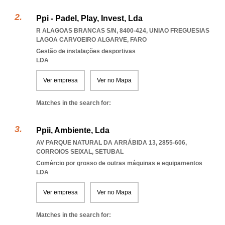
Ppi - Padel, Play, Invest, Lda
R ALAGOAS BRANCAS S/N, 8400-424
,
UNIAO FREGUESIAS
LAGOA CARVOEIRO ALGARVE
,
FARO
Gestão de instalações desportivas
LDA
Ver empresa
Ver no Mapa
Matches in the search for:
Ppii, Ambiente, Lda
AV PARQUE NATURAL DA ARRÁBIDA 13, 2855-606
,
CORROIOS SEIXAL
,
SETUBAL
Comércio por grosso de outras máquinas e equipamentos
LDA
Ver empresa
Ver no Mapa
Matches in the search for: