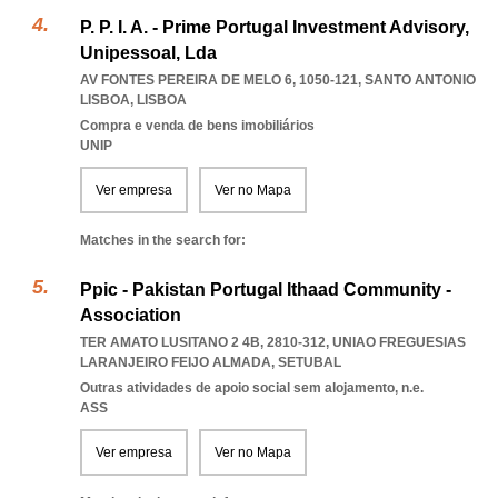
P. P. I. A. - Prime Portugal Investment Advisory,
Unipessoal, Lda
AV FONTES PEREIRA DE MELO 6, 1050-121
,
SANTO ANTONIO
LISBOA
,
LISBOA
Compra e venda de bens imobiliários
UNIP
Ver empresa
Ver no Mapa
Matches in the search for:
Ppic - Pakistan Portugal Ithaad Community -
Association
TER AMATO LUSITANO 2 4B, 2810-312
,
UNIAO FREGUESIAS
LARANJEIRO FEIJO ALMADA
,
SETUBAL
Outras atividades de apoio social sem alojamento, n.e.
ASS
Ver empresa
Ver no Mapa