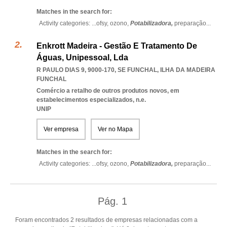
Matches in the search for:
Activity categories: ...
ofsy,
ozono,
Potabilizadora,
preparação
...
Enkrott Madeira - Gestão E Tratamento De
Águas, Unipessoal, Lda
R PAULO DIAS 9, 9000-170
,
SE FUNCHAL
,
ILHA DA MADEIRA
FUNCHAL
Comércio a retalho de outros produtos novos, em
estabelecimentos especializados, n.e.
UNIP
Ver empresa
Ver no Mapa
Matches in the search for:
Activity categories: ...
ofsy,
ozono,
Potabilizadora,
preparação
...
Pág.
1
Foram encontrados 2 resultados de empresas relacionadas com a