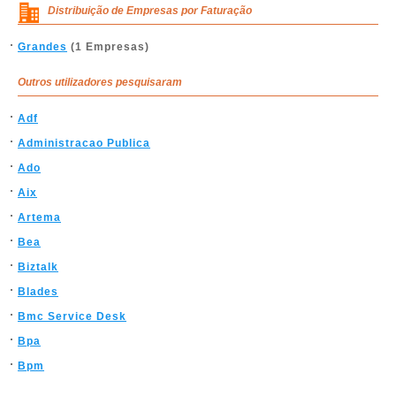
Distribuição de Empresas por Faturação
Grandes
(1 Empresas)
Outros utilizadores pesquisaram
Adf
Administracao Publica
Ado
Aix
Artema
Bea
Biztalk
Blades
Bmc Service Desk
Bpa
Bpm