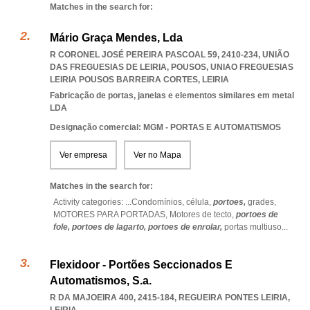
Matches in the search for:
Mário Graça Mendes, Lda
R CORONEL JOSÉ PEREIRA PASCOAL 59, 2410-234, UNIÃO
DAS FREGUESIAS DE LEIRIA, POUSOS
,
UNIAO FREGUESIAS
LEIRIA POUSOS BARREIRA CORTES
,
LEIRIA
Fabricação de portas, janelas e elementos similares em metal
LDA
Designação comercial: MGM - PORTAS E AUTOMATISMOS
Ver empresa
Ver no Mapa
Matches in the search for:
Activity categories: ...
Condomínios,
célula,
portoes,
grades,
MOTORES PARA PORTADAS,
Motores de tecto,
portoes de
fole,
portoes de lagarto,
portoes de enrolar,
portas multiuso
...
Flexidoor - Portões Seccionados E
Automatismos, S.a.
R DA MAJOEIRA 400, 2415-184
,
REGUEIRA PONTES LEIRIA
,