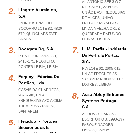
PORTO
AL ANTÓNIO SÉRGIO 7
R/C SALA F, 2799-532,
Lingote Alumínios,
UNIÃO DAS FREGUESIAS
S.a.
DE ALGES
,
UNIAO
ZN INDUSTRIAL DO
FREGUESIAS ALGES
SOCORRO LOTE 82, 4820-
LINDA A VELHA CRUZ
570
,
QUINCHAES FAFE
,
QUEBRADA DAFUNDO
BRAGA
OEIRAS
,
LISBOA
Doorgate Dg, S.a.
L. M. Perfis - Indústria
De Perfis E Portas,
R DA DOUROANA 380,
S.a.
2415-175
,
REGUEIRA
PONTES LEIRIA
,
LEIRIA
R A LOTE 62, 2685-012
,
UNIAO FREGUESIAS
Ferplay - Fábrica De
SACAVEM PRIOR VELHO
Portões, Lda
LOURES
,
LISBOA
CASAIS DA CHARNECA,
Assa Abloy Entrance
2025-500
,
UNIAO
Systems Portugal,
FREGUESIAS AZOIA CIMA
TREMES SANTAREM
,
S.a.
SANTAREM
AL DOS OCEANOS 21
ESCRITÓRIO 3, 1990-197
,
Flexidoor - Portões
PARQUE NACOES
Seccionados E
LISBOA
,
LISBOA