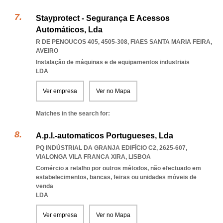
Stayprotect - Segurança E Acessos
Automáticos, Lda
R DE PENOUCOS 405, 4505-308
,
FIAES SANTA MARIA FEIRA
,
AVEIRO
Instalação de máquinas e de equipamentos industriais
LDA
Ver empresa
Ver no Mapa
Matches in the search for:
A.p.l.-automaticos Portugueses, Lda
PQ INDÚSTRIAL DA GRANJA EDIFÍCIO C2, 2625-607
,
VIALONGA VILA FRANCA XIRA
,
LISBOA
Comércio a retalho por outros métodos, não efectuado em
estabelecimentos, bancas, feiras ou unidades móveis de
venda
LDA
Ver empresa
Ver no Mapa