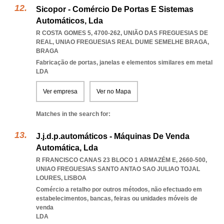
Sicopor - Comércio De Portas E Sistemas
Automáticos, Lda
R COSTA GOMES 5, 4700-262, UNIÃO DAS FREGUESIAS DE
REAL
,
UNIAO FREGUESIAS REAL DUME SEMELHE BRAGA
,
BRAGA
Fabricação de portas, janelas e elementos similares em metal
LDA
Ver empresa
Ver no Mapa
Matches in the search for:
J.j.d.p.automáticos - Máquinas De Venda
Automática, Lda
R FRANCISCO CANAS 23 BLOCO 1 ARMAZÉM E, 2660-500
,
UNIAO FREGUESIAS SANTO ANTAO SAO JULIAO TOJAL
LOURES
,
LISBOA
Comércio a retalho por outros métodos, não efectuado em
estabelecimentos, bancas, feiras ou unidades móveis de
venda
LDA