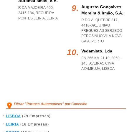
Automatismos, S.a.
Augusto Gonçalves
R DA MAJOEIRA 400,
Moreira & Irmão, S.a.
2415-184
,
REGUEIRA
PONTES LEIRIA
,
LEIRIA
R DO ALQUEBRE 317,
4410-091
,
UNIAO
FREGUESIAS SERZEDO
PEROSINHO VILA NOVA
GAIA
,
PORTO
Vedamisto, Lda
EN 366 KM 21.10, 2050-
145
,
AVEIRAS CIMA
AZAMBUJA
,
LISBOA
Filtrar "Portoes Automaticos" por Concelho
LISBOA
(29 Empresas)
LEIRIA
(16 Empresas)