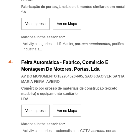
LEIRIA
Fabricação de portas, janelas e elementos similares em metal
SA
Ver empresa
Ver no Mapa
Matches in the search for:
Activity categories: ...
Lift Master,
portoes seccionados,
portões
industriais
...
Feira Automática - Fabrico, Comércio E
Montagem De Motores, Portas, Lda
AV DO MONUMENTO 1829, 4520-605
,
SAO JOAO VER SANTA
MARIA FEIRA
,
AVEIRO
Comércio por grosso de materiais de construção (exceto
madeira) e equipamento sanitário
LDA
Ver empresa
Ver no Mapa
Matches in the search for:
Activity categories: ...
automatismos,
CCTV,
portoes,
portas