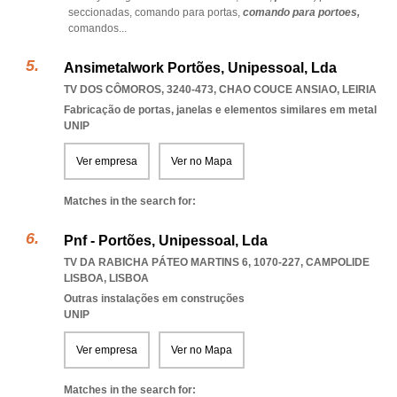
seccionadas,
comando para portas,
comando para portoes,
comandos
...
Ansimetalwork Portões, Unipessoal, Lda
TV DOS CÔMOROS, 3240-473
,
CHAO COUCE ANSIAO
,
LEIRIA
Fabricação de portas, janelas e elementos similares em metal
UNIP
Ver empresa
Ver no Mapa
Matches in the search for:
Pnf - Portões, Unipessoal, Lda
TV DA RABICHA PÁTEO MARTINS 6, 1070-227
,
CAMPOLIDE
LISBOA
,
LISBOA
Outras instalações em construções
UNIP
Ver empresa
Ver no Mapa
Matches in the search for: