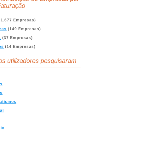
aturação
(1.677 Empresas)
nas
(149 Empresas)
s
(37 Empresas)
es
(14 Empresas)
os utilizadores pesquisaram
as
es
atismos
al
io