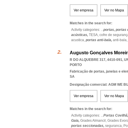
Ver empresa
Ver no Mapa
Matches in the search for:
Activity categories: ...
portas,
portas 
acústicas,
TESA,
cofre de seguranç
acustica,
portas anti-bala,
anti-bala
Augusto Gonçalves Moreira
R DO ALQUEBRE 317, 4410-091
,
U
PORTO
Fabricação de portas, janelas e el
SA
Designação comercial: AGM WE 
Ver empresa
Ver no Mapa
Matches in the search for:
Activity categories: ...
Portas Covilhã
Gaia,
Grades Almancil,
Grades Evor
portas seccionadas,
seguranca,
Po