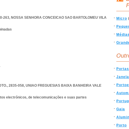
F
0-263
,
NOSSA SENHORA CONCEICAO SAO BARTOLOMEU VILA
Micro
Peque
binadas
Média
Grand
Outr
.
Portas
Janel
Porto
O., 2835-058
,
UNIAO FREGUESIAS BAIXA BANHEIRA VALE
Autom
os electrónicos, de telecomunicações e suas partes
Portug
Gaia
Alumin
Porto