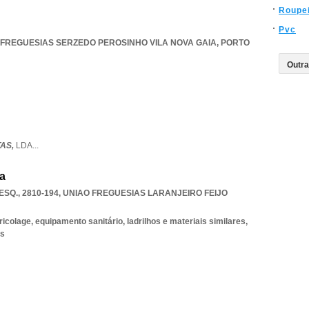
Roupe
Pvc
 FREGUESIAS SERZEDO PEROSINHO VILA NOVA GAIA
,
PORTO
AS,
LDA
...
da
SQ., 2810-194
,
UNIAO FREGUESIAS LARANJEIRO FEIJO
icolage, equipamento sanitário, ladrilhos e materiais similares,
os