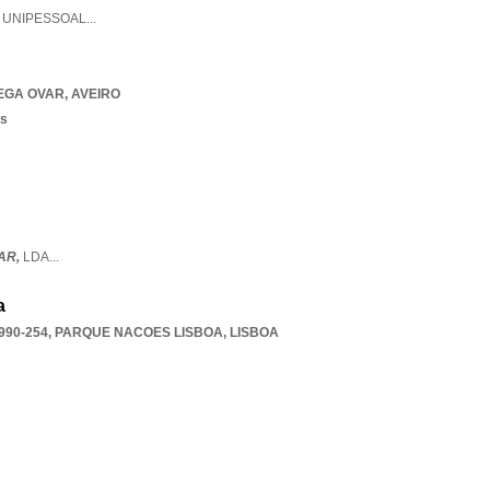
,
UNIPESSOAL
...
EGA OVAR
,
AVEIRO
os
AR,
LDA
...
a
990-254
,
PARQUE NACOES LISBOA
,
LISBOA