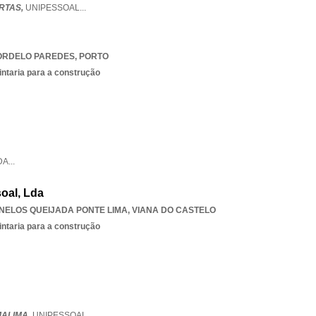
RTAS,
UNIPESSOAL
...
ORDELO PAREDES
,
PORTO
intaria para a construção
DA
...
oal, Lda
NELOS QUEIJADA PONTE LIMA
,
VIANA DO CASTELO
intaria para a construção
ALIMA,
UNIPESSOAL
...