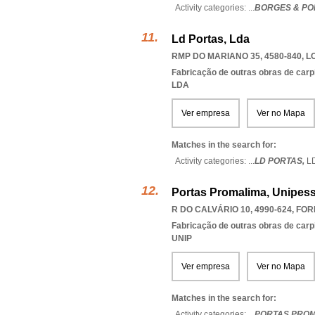
Activity categories: ...
BORGES & PO
Ld Portas, Lda
RMP DO MARIANO 35, 4580-840
,
L
Fabricação de outras obras de carp
LDA
Ver empresa
Ver no Mapa
Matches in the search for:
Activity categories: ...
LD PORTAS,
L
Portas Promalima, Unipess
R DO CALVÁRIO 10, 4990-624
,
FOR
Fabricação de outras obras de carp
UNIP
Ver empresa
Ver no Mapa
Matches in the search for:
Activity categories: ...
PORTAS PROM