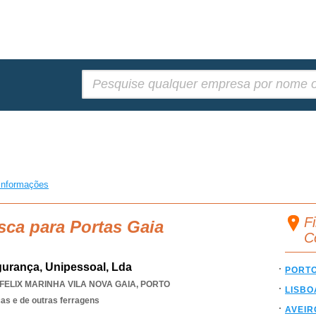
Pesquisar:
informações
Fi
sca para Portas Gaia
C
gurança, Unipessoal, Lda
PORT
FELIX MARINHA VILA NOVA GAIA
,
PORTO
LISBO
as e de outras ferragens
AVEIR