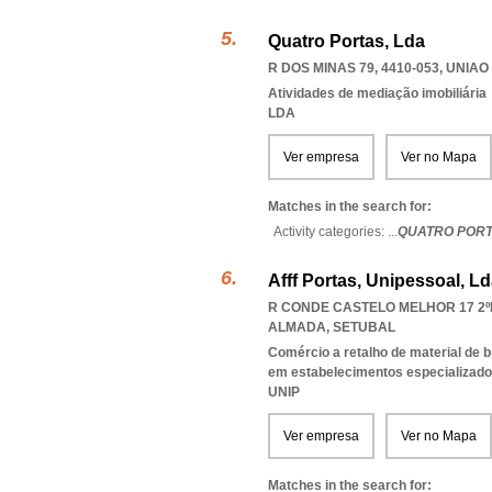
Quatro Portas, Lda
R DOS MINAS 79, 4410-053
,
UNIAO
Atividades de mediação imobiliária
LDA
Ver empresa
Ver no Mapa
Matches in the search for:
Activity categories: ...
QUATRO PORT
Afff Portas, Unipessoal, L
R CONDE CASTELO MELHOR 17 2ºE
ALMADA
,
SETUBAL
Comércio a retalho de material de br
em estabelecimentos especializad
UNIP
Ver empresa
Ver no Mapa
Matches in the search for: