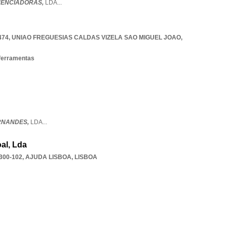
UENCIADORAS,
LDA
...
474
,
UNIAO FREGUESIAS CALDAS VIZELA SAO MIGUEL JOAO
,
ferramentas
RNANDES,
LDA
...
al, Lda
300-102
,
AJUDA LISBOA
,
LISBOA