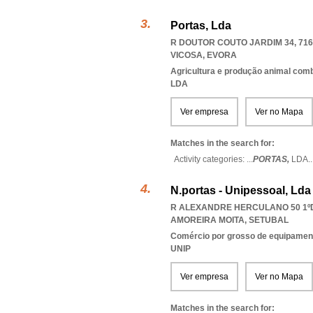
Portas, Lda
R DOUTOR COUTO JARDIM 34, 716
VICOSA
,
EVORA
Agricultura e produção animal com
LDA
Ver empresa
Ver no Mapa
Matches in the search for:
Activity categories: ...
PORTAS,
LDA
..
N.portas - Unipessoal, Lda
R ALEXANDRE HERCULANO 50 1ºDT
AMOREIRA MOITA
,
SETUBAL
Comércio por grosso de equipament
UNIP
Ver empresa
Ver no Mapa
Matches in the search for: