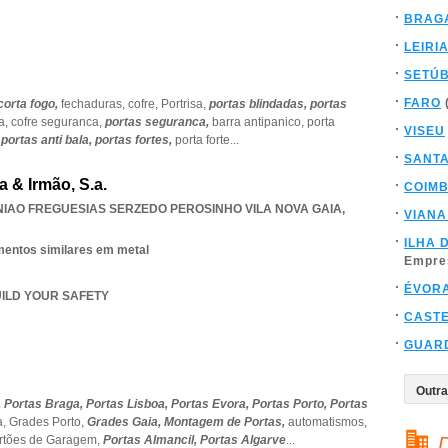
BRAG
LEIRI
SETÚ
FARO
corta fogo,
fechaduras,
cofre,
Portrisa,
portas blindadas,
portas
a,
cofre seguranca,
portas seguranca,
barra antipanico,
porta
VISEU
,
portas anti bala,
portas fortes,
porta forte
...
SANT
 & Irmão, S.a.
COIM
NIAO FREGUESIAS SERZEDO PEROSINHO VILA NOVA GAIA
,
VIANA
ILHA 
ementos similares em metal
Empre
ÉVOR
BUILD YOUR SAFETY
CAST
GUAR
,
Portas Braga,
Portas Lisboa,
Portas Evora,
Portas Porto,
Portas
a,
Grades Porto,
Grades Gaia,
Montagem de Portas,
automatismos,
rtões de Garagem,
Portas Almancil,
Portas Algarve
...
D