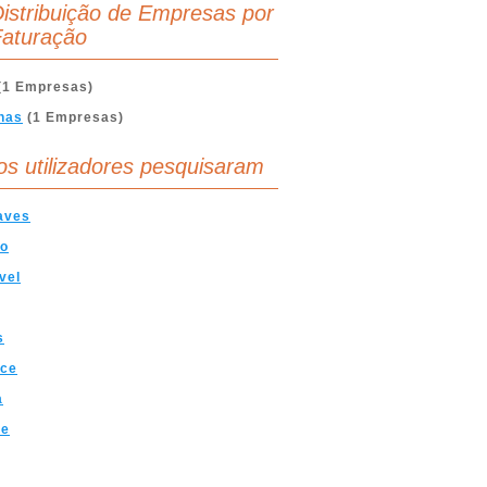
istribuição de Empresas por
aturação
(1 Empresas)
nas
(1 Empresas)
os utilizadores pesquisaram
aves
ao
vel
s
ace
a
ce