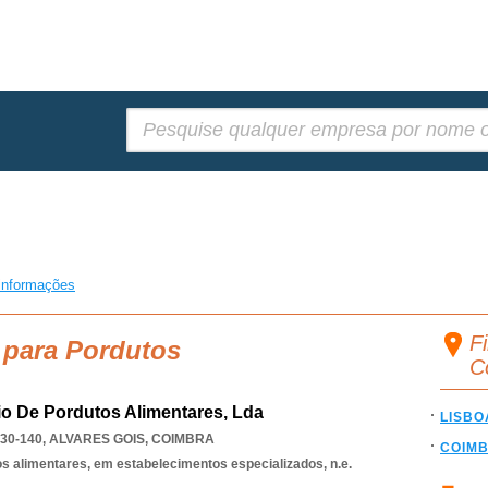
Pesquisar:
informações
Fi
 para Pordutos
C
o De Pordutos Alimentares, Lda
LISBO
30-140
,
ALVARES GOIS
,
COIMBRA
COIM
os alimentares, em estabelecimentos especializados, n.e.