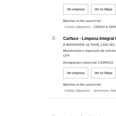
Ver empresa
Ver no Mapa
Matches in the search for:
Activity categories: ...
CENAS & ARO
Carface - Limpeza Integra
R INFANTARIA 16 79A/B, 1350-163
,
Manutenção e reparação de veícul
LDA
Designação comercial: CARFACE
Ver empresa
Ver no Mapa
Matches in the search for:
Activity categories: ...
aeronaves,
deta