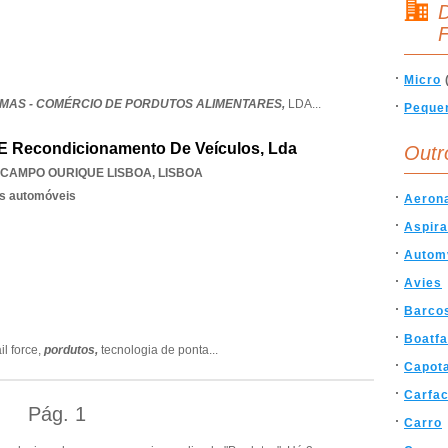
D
F
Micro
MAS - COMÉRCIO DE PORDUTOS ALIMENTARES,
LDA
...
Peque
l E Recondicionamento De Veículos, Lda
Outr
CAMPO OURIQUE LISBOA
,
LISBOA
os automóveis
Aeron
Aspir
Autom
Avies
Barco
Boatf
il force,
pordutos,
tecnologia de ponta
...
Capot
Carfa
Pág.
1
Carro