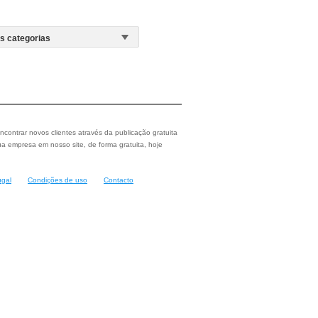
ncontrar novos clientes através da publicação gratuita
a empresa em nosso site, de forma gratuita, hoje
ugal
Condições de uso
Contacto