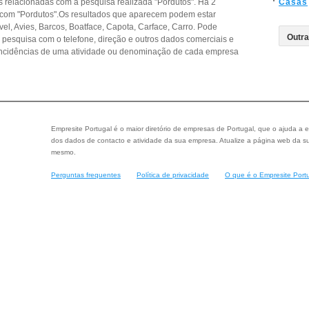
 relacionadas com a pesquisa realizada "Pordutos". Há 2
Casas
 com "Pordutos".Os resultados que aparecem podem estar
el, Avies, Barcos, Boatface, Capota, Carface, Carro. Pode
a pesquisa com o telefone, direção e outros dados comerciais e
ncidências de uma atividade ou denominação de cada empresa
Empresite Portugal é o maior diretório de empresas de Portugal, que o ajuda a e
dos dados de contacto e atividade da sua empresa. Atualize a página web da su
mesmo.
Perguntas frequentes
Política de privacidade
O que é o Empresite Port