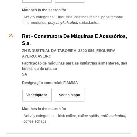
Matches in the search for:
Activity categories: ...
industrial coatings resins,
polyurethane
intermediates,
polyvinyl alcohol,
surfactants
...
Rst - Construtora De Máquinas E Acessórios,
S.a.
ZN INDUSTRIAL DA TABOEIRA, 3800-055
,
ESGUEIRA
AVEIRO
,
AVEIRO
Fabricação de máquinas para as indústrias alimentares, das
bebidas e do tabaco
SA
Designação comercial: FIAMMA
Ver empresa
Ver no Mapa
Matches in the search for:
Activity categories: ...
irish coffee,
coffee spirits,
coffee alcohol,
coffee schaps
...