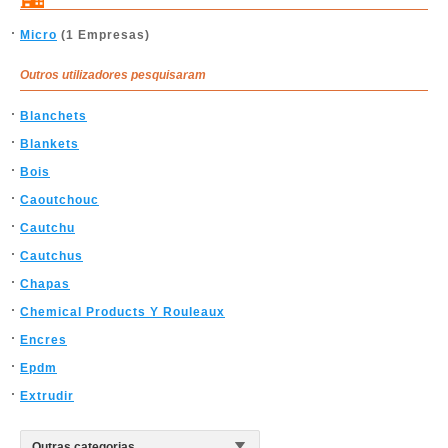
Micro
(1 Empresas)
Outros utilizadores pesquisaram
Blanchets
Blankets
Bois
Caoutchouc
Cautchu
Cautchus
Chapas
Chemical Products Y Rouleaux
Encres
Epdm
Extrudir