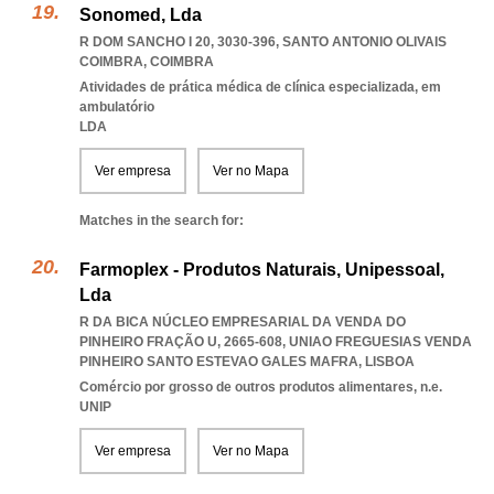
Sonomed, Lda
R DOM SANCHO I 20, 3030-396
,
SANTO ANTONIO OLIVAIS
COIMBRA
,
COIMBRA
Atividades de prática médica de clínica especializada, em
ambulatório
LDA
Ver empresa
Ver no Mapa
Matches in the search for:
Farmoplex - Produtos Naturais, Unipessoal,
Lda
R DA BICA NÚCLEO EMPRESARIAL DA VENDA DO
PINHEIRO FRAÇÃO U, 2665-608
,
UNIAO FREGUESIAS VENDA
PINHEIRO SANTO ESTEVAO GALES MAFRA
,
LISBOA
Comércio por grosso de outros produtos alimentares, n.e.
UNIP
Ver empresa
Ver no Mapa