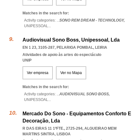
Matches in the search for:
Activity categories: ...
SONO REM DREAM - TECHNOLOGY,
UNIPESSOAL
...
Audiovisual Sono Boss, Unipessoal, Lda
EN 1 23, 3105-287
,
PELARIGA POMBAL
,
LEIRIA
Atividades de apoio às artes do espectáculo
UNIP
Ver empresa
Ver no Mapa
Matches in the search for:
Activity categories: ...
AUDIOVISUAL SONO BOSS,
UNIPESSOAL
...
Mercado Do Sono - Equipamentos Conforto E
Decoração, Lda
R DAS EIRAS 11 1ºFTE., 2725-294
,
ALGUEIRAO MEM
MARTINS SINTRA
,
LISBOA