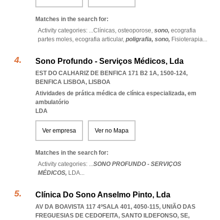
Matches in the search for:
Activity categories: ...
Clínicas,
osteoporose,
sono,
ecografia
partes moles,
ecografia articular,
poligrafia,
sono,
Fisioterapia
...
Sono Profundo - Serviços Médicos, Lda
EST DO CALHARIZ DE BENFICA 171 B2 1A, 1500-124
,
BENFICA LISBOA
,
LISBOA
Atividades de prática médica de clínica especializada, em
ambulatório
LDA
Ver empresa
Ver no Mapa
Matches in the search for:
Activity categories: ...
SONO PROFUNDO - SERVIÇOS
MÉDICOS,
LDA
...
Clínica Do Sono Anselmo Pinto, Lda
AV DA BOAVISTA 117 4ºSALA 401, 4050-115, UNIÃO DAS
FREGUESIAS DE CEDOFEITA, SANTO ILDEFONSO, SE,