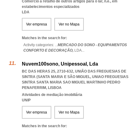
Comércio a retalho de outros artigos para o lar, n.e., em
estabelecimentos especializados
LDA
Ver empresa
Ver no Mapa
Matches in the search for:
Activity categories: ...
MERCADO DO SONO - EQUIPAMENTOS
CONFORTO E DECORAÇÃO,
LDA
...
Nuvem100sono, Unipessoal, Lda
BC DAS HERAS 25, 2710-632, UNIÃO DAS FREGUESIAS DE
SINTRA (SANTA MARIA E SÃO MIGUEL
,
UNIAO FREGUESIAS
SINTRA SANTA MARIA SAO MIGUEL MARTINHO PEDRO
PENAFERRIM
,
LISBOA
Atividades de mediação imobiliária
UNIP
Ver empresa
Ver no Mapa
Matches in the search for: