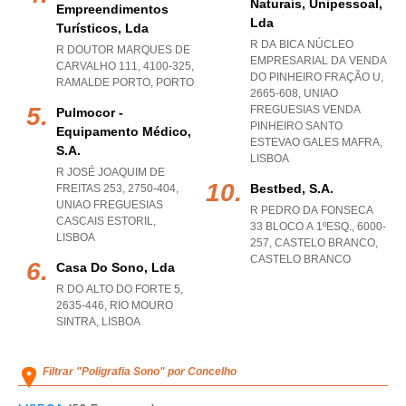
Naturais, Unipessoal,
Empreendimentos
Lda
Turísticos, Lda
R DA BICA NÚCLEO
R DOUTOR MARQUES DE
EMPRESARIAL DA VENDA
CARVALHO 111, 4100-325
,
DO PINHEIRO FRAÇÃO U,
RAMALDE PORTO
,
PORTO
2665-608
,
UNIAO
FREGUESIAS VENDA
Pulmocor -
PINHEIRO SANTO
Equipamento Médico,
ESTEVAO GALES MAFRA
,
S.a.
LISBOA
R JOSÉ JOAQUIM DE
Bestbed, S.a.
FREITAS 253, 2750-404
,
UNIAO FREGUESIAS
R PEDRO DA FONSECA
CASCAIS ESTORIL
,
33 BLOCO A 1ºESQ., 6000-
LISBOA
257
,
CASTELO BRANCO
,
CASTELO BRANCO
Casa Do Sono, Lda
R DO ALTO DO FORTE 5,
2635-446
,
RIO MOURO
SINTRA
,
LISBOA
Filtrar "Poligrafia Sono" por Concelho