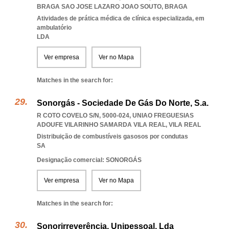
BRAGA SAO JOSE LAZARO JOAO SOUTO
,
BRAGA
Atividades de prática médica de clínica especializada, em
ambulatório
LDA
Ver empresa
Ver no Mapa
Matches in the search for:
Sonorgás - Sociedade De Gás Do Norte, S.a.
R COTO COVELO S/N, 5000-024
,
UNIAO FREGUESIAS
ADOUFE VILARINHO SAMARDA VILA REAL
,
VILA REAL
Distribuição de combustíveis gasosos por condutas
SA
Designação comercial: SONORGÁS
Ver empresa
Ver no Mapa
Matches in the search for:
Sonorirreverência, Unipessoal, Lda