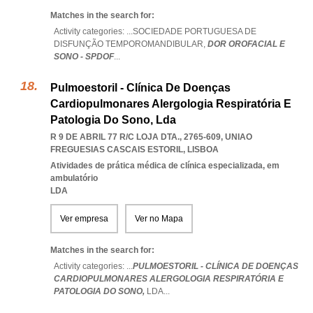
Matches in the search for:
Activity categories: ...
SOCIEDADE PORTUGUESA DE
DISFUNÇÃO TEMPOROMANDIBULAR,
DOR OROFACIAL E
SONO - SPDOF
...
Pulmoestoril - Clínica De Doenças
Cardiopulmonares Alergologia Respiratória E
Patologia Do Sono, Lda
R 9 DE ABRIL 77 R/C LOJA DTA., 2765-609
,
UNIAO
FREGUESIAS CASCAIS ESTORIL
,
LISBOA
Atividades de prática médica de clínica especializada, em
ambulatório
LDA
Ver empresa
Ver no Mapa
Matches in the search for:
Activity categories: ...
PULMOESTORIL - CLÍNICA DE DOENÇAS
CARDIOPULMONARES ALERGOLOGIA RESPIRATÓRIA E
PATOLOGIA DO SONO,
LDA
...