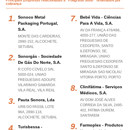
Principais Empresas relacionadas a "Poligrafia Sono " ordenados por
cobrança
Sonoco Metal
Bebé Vida - Ciências
Packaging Portugal,
Para A Vida, S.a.
S.a.
AV DA FRANÇA 476/486,
4050-277, UNIÃO DAS
MONTE DAS CARDEIRAS,
FREGUESIAS DE
2890-152
,
ALCOCHETE
,
CEDOFEITA, SANTO
SETUBAL
ILDEFONSO, SE,
Sonorgás - Sociedade
MIRAGAIA
,
UNIAO
FREGUESIAS CEDOFEITA
De Gás Do Norte, S.a.
SANTO ILDEFONSO SE
R COTO COVELO S/N,
MIRAGAIA SAO NICOLAU
5000-024
,
UNIAO
VITORIA PORTO
,
PORTO
FREGUESIAS ADOUFE
VILARINHO SAMARDA
Clinifátima - Serviços
VILA REAL
,
VILA REAL
Médicos, S.a.
Pauta Sonora, Lda
AV DOM JOSÉ ALVES
CORREIA DA SILVA, 2495-
URB DO PASSIL LOTE
402
,
FATIMA OUREM
,
96A, 2890-118
,
SANTAREM
ALCOCHETE
,
SETUBAL
Farmoplex - Produtos
Turisbessa -