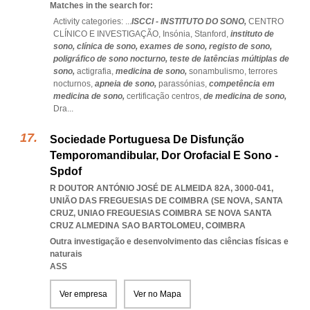
Matches in the search for:
Activity categories: ...
ISCCI - INSTITUTO DO SONO,
CENTRO
CLÍNICO E INVESTIGAÇÃO,
Insónia,
Stanford,
instituto de
sono,
clínica de sono,
exames de sono,
registo de sono,
poligráfico de sono nocturno,
teste de latências múltiplas de
sono,
actigrafia,
medicina de sono,
sonambulismo,
terrores
nocturnos,
apneia de sono,
parassónias,
competência em
medicina de sono,
certificação centros,
de medicina de sono,
Dra
...
Sociedade Portuguesa De Disfunção
Temporomandibular, Dor Orofacial E Sono -
Spdof
R DOUTOR ANTÓNIO JOSÉ DE ALMEIDA 82A, 3000-041,
UNIÃO DAS FREGUESIAS DE COIMBRA (SE NOVA, SANTA
CRUZ
,
UNIAO FREGUESIAS COIMBRA SE NOVA SANTA
CRUZ ALMEDINA SAO BARTOLOMEU
,
COIMBRA
Outra investigação e desenvolvimento das ciências físicas e
naturais
ASS
Ver empresa
Ver no Mapa