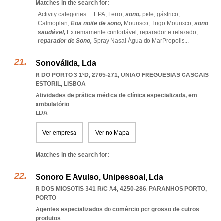
Matches in the search for:
Activity categories: ...
EPA,
Ferro,
sono,
pele,
gástrico,
Calmoplan,
Boa noite de sono,
Mourisco,
Trigo Mourisco,
sono
saudável,
Extremamente confortável,
reparador e relaxado,
reparador de Sono,
Spray Nasal Água do MarPropolis
...
Sonoválida, Lda
R DO PORTO 3 1ºD, 2765-271
,
UNIAO FREGUESIAS CASCAIS
ESTORIL
,
LISBOA
Atividades de prática médica de clínica especializada, em
ambulatório
LDA
Ver empresa
Ver no Mapa
Matches in the search for:
Sonoro E Avulso, Unipessoal, Lda
R DOS MIOSOTIS 341 R/C A4, 4250-286
,
PARANHOS PORTO
,
PORTO
Agentes especializados do comércio por grosso de outros
produtos