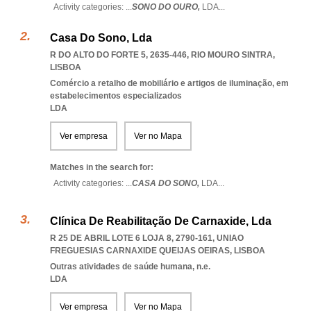
Activity categories: ...
SONO DO OURO,
LDA
...
Casa Do Sono, Lda
R DO ALTO DO FORTE 5, 2635-446
,
RIO MOURO SINTRA
,
LISBOA
Comércio a retalho de mobiliário e artigos de iluminação, em
estabelecimentos especializados
LDA
Ver empresa
Ver no Mapa
Matches in the search for:
Activity categories: ...
CASA DO SONO,
LDA
...
Clínica De Reabilitação De Carnaxide, Lda
R 25 DE ABRIL LOTE 6 LOJA 8, 2790-161
,
UNIAO
FREGUESIAS CARNAXIDE QUEIJAS OEIRAS
,
LISBOA
Outras atividades de saúde humana, n.e.
LDA
Ver empresa
Ver no Mapa