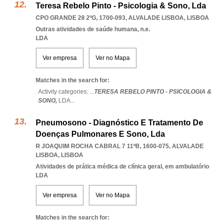
Teresa Rebelo Pinto - Psicologia & Sono, Lda
CPO GRANDE 28 2ºG, 1700-093
,
ALVALADE LISBOA
,
LISBOA
Outras atividades de saúde humana, n.e.
LDA
Ver empresa
Ver no Mapa
Matches in the search for:
Activity categories: ...
TERESA REBELO PINTO - PSICOLOGIA &
SONO,
LDA
...
Pneumosono - Diagnóstico E Tratamento De
Doenças Pulmonares E Sono, Lda
R JOAQUIM ROCHA CABRAL 7 11ºB, 1600-075
,
ALVALADE
LISBOA
,
LISBOA
Atividades de prática médica de clínica geral, em ambulatório
LDA
Ver empresa
Ver no Mapa
Matches in the search for: