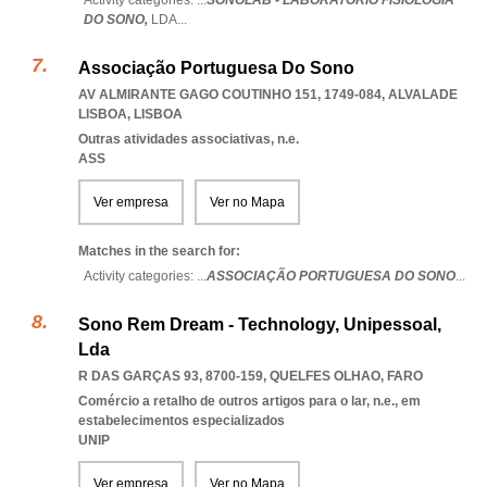
Activity categories: ...
SONOLAB - LABORATÓRIO FISIOLOGIA
DO SONO,
LDA
...
Associação Portuguesa Do Sono
AV ALMIRANTE GAGO COUTINHO 151, 1749-084
,
ALVALADE
LISBOA
,
LISBOA
Outras atividades associativas, n.e.
ASS
Ver empresa
Ver no Mapa
Matches in the search for:
Activity categories: ...
ASSOCIAÇÃO PORTUGUESA DO SONO
...
Sono Rem Dream - Technology, Unipessoal,
Lda
R DAS GARÇAS 93, 8700-159
,
QUELFES OLHAO
,
FARO
Comércio a retalho de outros artigos para o lar, n.e., em
estabelecimentos especializados
UNIP
Ver empresa
Ver no Mapa