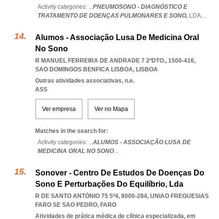
Activity categories: ...
PNEUMOSONO - DIAGNÓSTICO E
TRATAMENTO DE DOENÇAS PULMONARES E SONO,
LDA
...
Alumos - Associação Lusa De Medicina Oral
No Sono
R MANUEL FERREIRA DE ANDRADE 7 2ºDTO., 1500-416
,
SAO DOMINGOS BENFICA LISBOA
,
LISBOA
Outras atividades associativas, n.e.
ASS
Ver empresa
Ver no Mapa
Matches in the search for:
Activity categories: ...
ALUMOS - ASSOCIAÇÃO LUSA DE
MEDICINA ORAL NO SONO
...
Sonover - Centro De Estudos De Doenças Do
Sono E Perturbações Do Equilíbrio, Lda
R DE SANTO ANTÓNIO 75 5º4, 8000-284
,
UNIAO FREGUESIAS
FARO SE SAO PEDRO
,
FARO
Atividades de prática médica de clínica especializada, em