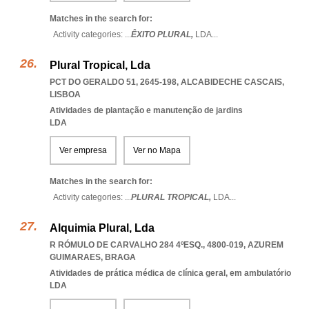
Matches in the search for:
Activity categories: ...
ÊXITO PLURAL,
LDA
...
Plural Tropical, Lda
PCT DO GERALDO 51, 2645-198
,
ALCABIDECHE CASCAIS
,
LISBOA
Atividades de plantação e manutenção de jardins
LDA
Ver empresa
Ver no Mapa
Matches in the search for:
Activity categories: ...
PLURAL TROPICAL,
LDA
...
Alquimia Plural, Lda
R RÓMULO DE CARVALHO 284 4ºESQ., 4800-019
,
AZUREM
GUIMARAES
,
BRAGA
Atividades de prática médica de clínica geral, em ambulatório
LDA