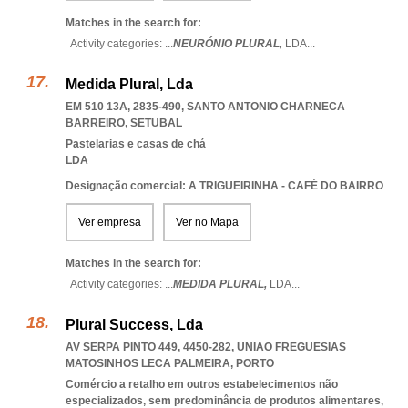
Matches in the search for:
Activity categories: ...
NEURÓNIO PLURAL,
LDA
...
Medida Plural, Lda
EM 510 13A, 2835-490
,
SANTO ANTONIO CHARNECA
BARREIRO
,
SETUBAL
Pastelarias e casas de chá
LDA
Designação comercial: A TRIGUEIRINHA - CAFÉ DO BAIRRO
Ver empresa
Ver no Mapa
Matches in the search for:
Activity categories: ...
MEDIDA PLURAL,
LDA
...
Plural Success, Lda
AV SERPA PINTO 449, 4450-282
,
UNIAO FREGUESIAS
MATOSINHOS LECA PALMEIRA
,
PORTO
Comércio a retalho em outros estabelecimentos não
especializados, sem predominância de produtos alimentares,