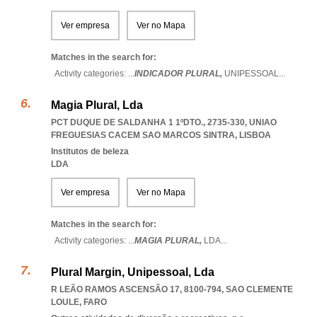
Ver empresa
Ver no Mapa
Matches in the search for:
Activity categories: ...
INDICADOR PLURAL,
UNIPESSOAL
...
Magia Plural, Lda
PCT DUQUE DE SALDANHA 1 1ºDTO., 2735-330
,
UNIAO
FREGUESIAS CACEM SAO MARCOS SINTRA
,
LISBOA
Institutos de beleza
LDA
Ver empresa
Ver no Mapa
Matches in the search for:
Activity categories: ...
MAGIA PLURAL,
LDA
...
Plural Margin, Unipessoal, Lda
R LEÃO RAMOS ASCENSÃO 17, 8100-794
,
SAO CLEMENTE
LOULE
,
FARO