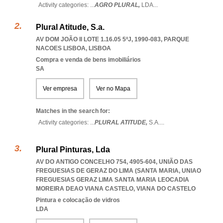
Activity categories: ...
AGRO PLURAL,
LDA
...
Plural Atitude, S.a.
AV DOM JOÃO II LOTE 1.16.05 5ºJ, 1990-083
,
PARQUE
NACOES LISBOA
,
LISBOA
Compra e venda de bens imobiliários
SA
Ver empresa
Ver no Mapa
Matches in the search for:
Activity categories: ...
PLURAL ATITUDE,
S.A.
...
Plural Pinturas, Lda
AV DO ANTIGO CONCELHO 754, 4905-604, UNIÃO DAS
FREGUESIAS DE GERAZ DO LIMA (SANTA MARIA
,
UNIAO
FREGUESIAS GERAZ LIMA SANTA MARIA LEOCADIA
MOREIRA DEAO VIANA CASTELO
,
VIANA DO CASTELO
Pintura e colocação de vidros
LDA