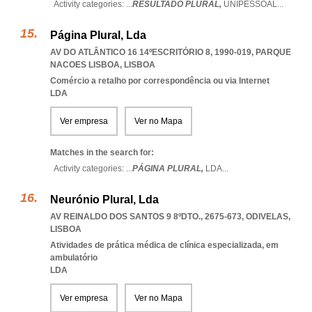
Activity categories: ...
RESULTADO PLURAL,
UNIPESSOAL
...
Página Plural, Lda
AV DO ATLÂNTICO 16 14ºESCRITÓRIO 8, 1990-019
,
PARQUE
NACOES LISBOA
,
LISBOA
Comércio a retalho por correspondência ou via Internet
LDA
Ver empresa
Ver no Mapa
Matches in the search for:
Activity categories: ...
PÁGINA PLURAL,
LDA
...
Neurónio Plural, Lda
AV REINALDO DOS SANTOS 9 8ºDTO., 2675-673
,
ODIVELAS
,
LISBOA
Atividades de prática médica de clínica especializada, em
ambulatório
LDA
Ver empresa
Ver no Mapa