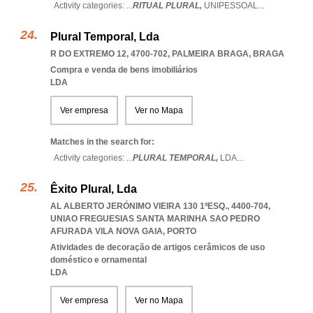
Activity categories: ...
RITUAL PLURAL,
UNIPESSOAL
...
Plural Temporal, Lda
R DO EXTREMO 12, 4700-702
,
PALMEIRA BRAGA
,
BRAGA
Compra e venda de bens imobiliários
LDA
Ver empresa
Ver no Mapa
Matches in the search for:
Activity categories: ...
PLURAL TEMPORAL,
LDA
...
Êxito Plural, Lda
AL ALBERTO JERÓNIMO VIEIRA 130 1ºESQ., 4400-704
,
UNIAO FREGUESIAS SANTA MARINHA SAO PEDRO
AFURADA VILA NOVA GAIA
,
PORTO
Atividades de decoração de artigos cerâmicos de uso
doméstico e ornamental
LDA
Ver empresa
Ver no Mapa