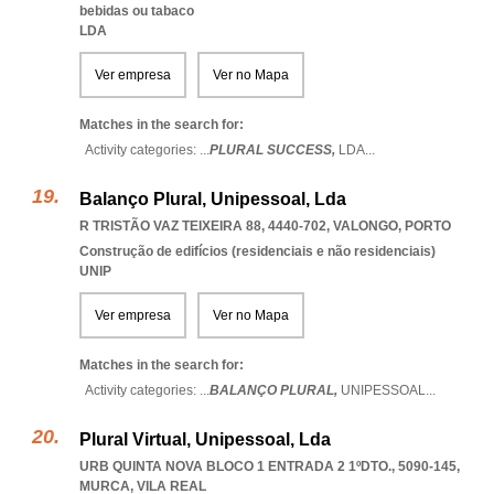
bebidas ou tabaco
LDA
Ver empresa
Ver no Mapa
Matches in the search for:
Activity categories: ...
PLURAL SUCCESS,
LDA
...
Balanço Plural, Unipessoal, Lda
R TRISTÃO VAZ TEIXEIRA 88, 4440-702
,
VALONGO
,
PORTO
Construção de edifícios (residenciais e não residenciais)
UNIP
Ver empresa
Ver no Mapa
Matches in the search for:
Activity categories: ...
BALANÇO PLURAL,
UNIPESSOAL
...
Plural Virtual, Unipessoal, Lda
URB QUINTA NOVA BLOCO 1 ENTRADA 2 1ºDTO., 5090-145
,
MURCA
,
VILA REAL