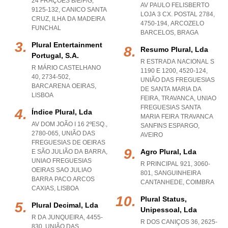
24 FRAÇÕES B/E/F/G,
AV PAULO FELISBERTO
9125-132
,
CANICO SANTA
LOJA 3 CX. POSTAL 2784,
CRUZ
,
ILHA DA MADEIRA
4750-194
,
ARCOZELO
FUNCHAL
BARCELOS
,
BRAGA
Plural Entertainment
Resumo Plural, Lda
Portugal, S.a.
R ESTRADA NACIONAL S
R MÁRIO CASTELHANO
1190 E 1200, 4520-124,
40, 2734-502
,
UNIÃO DAS FREGUESIAS
BARCARENA OEIRAS
,
DE SANTA MARIA DA
LISBOA
FEIRA, TRAVANCA
,
UNIAO
FREGUESIAS SANTA
Índice Plural, Lda
MARIA FEIRA TRAVANCA
AV DOM JOÃO I 16 2ºESQ.,
SANFINS ESPARGO
,
2780-065, UNIÃO DAS
AVEIRO
FREGUESIAS DE OEIRAS
Agro Plural, Lda
E SÃO JULIÃO DA BARRA
,
UNIAO FREGUESIAS
R PRINCIPAL 921, 3060-
OEIRAS SAO JULIAO
801
,
SANGUINHEIRA
BARRA PACO ARCOS
CANTANHEDE
,
COIMBRA
CAXIAS
,
LISBOA
Plural Status,
Plural Decimal, Lda
Unipessoal, Lda
R DA JUNQUEIRA, 4455-
R DOS CANIÇOS 36, 2625-
830, UNIÃO DAS