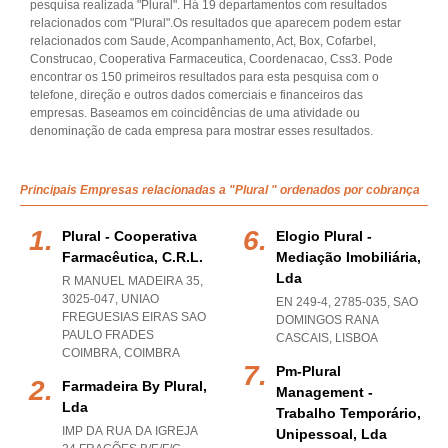
pesquisa realizada "Plural". Há 19 departamentos com resultados
relacionados com "Plural".Os resultados que aparecem podem estar
relacionados com Saude, Acompanhamento, Act, Box, Cofarbel,
Construcao, Cooperativa Farmaceutica, Coordenacao, Css3. Pode
encontrar os 150 primeiros resultados para esta pesquisa com o
telefone, direção e outros dados comerciais e financeiros das
empresas. Baseamos em coincidências de uma atividade ou
denominação de cada empresa para mostrar esses resultados.
Principais Empresas relacionadas a "Plural " ordenados por cobrança
Plural - Cooperativa
Elogio Plural -
Farmacêutica, C.r.l.
Mediação Imobiliária,
Lda
R MANUEL MADEIRA 35,
3025-047
,
UNIAO
EN 249-4, 2785-035
,
SAO
FREGUESIAS EIRAS SAO
DOMINGOS RANA
PAULO FRADES
CASCAIS
,
LISBOA
COIMBRA
,
COIMBRA
Pm-Plural
Farmadeira By Plural,
Management -
Lda
Trabalho Temporário,
IMP DA RUA DA IGREJA
Unipessoal, Lda