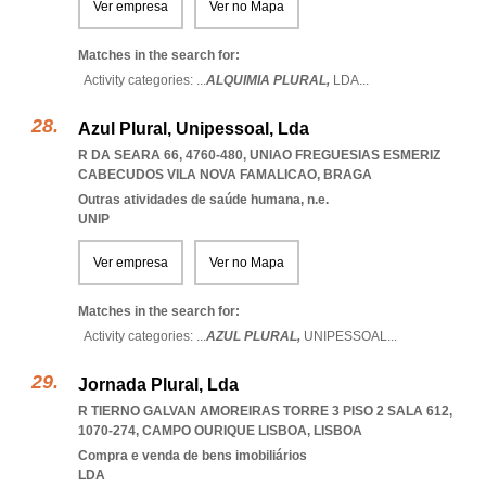
Ver empresa
Ver no Mapa
Matches in the search for:
Activity categories: ...
ALQUIMIA PLURAL,
LDA
...
Azul Plural, Unipessoal, Lda
R DA SEARA 66, 4760-480
,
UNIAO FREGUESIAS ESMERIZ
CABECUDOS VILA NOVA FAMALICAO
,
BRAGA
Outras atividades de saúde humana, n.e.
UNIP
Ver empresa
Ver no Mapa
Matches in the search for:
Activity categories: ...
AZUL PLURAL,
UNIPESSOAL
...
Jornada Plural, Lda
R TIERNO GALVAN AMOREIRAS TORRE 3 PISO 2 SALA 612,
1070-274
,
CAMPO OURIQUE LISBOA
,
LISBOA
Compra e venda de bens imobiliários
LDA