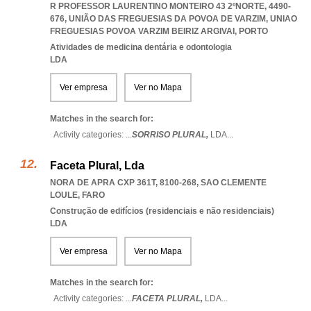
R PROFESSOR LAURENTINO MONTEIRO 43 2ºNORTE, 4490-
676, UNIÃO DAS FREGUESIAS DA POVOA DE VARZIM
,
UNIAO
FREGUESIAS POVOA VARZIM BEIRIZ ARGIVAI
,
PORTO
Atividades de medicina dentária e odontologia
LDA
Ver empresa
Ver no Mapa
Matches in the search for:
Activity categories: ...
SORRISO PLURAL,
LDA
...
Faceta Plural, Lda
NORA DE APRA CXP 361T, 8100-268
,
SAO CLEMENTE
LOULE
,
FARO
Construção de edifícios (residenciais e não residenciais)
LDA
Ver empresa
Ver no Mapa
Matches in the search for:
Activity categories: ...
FACETA PLURAL,
LDA
...