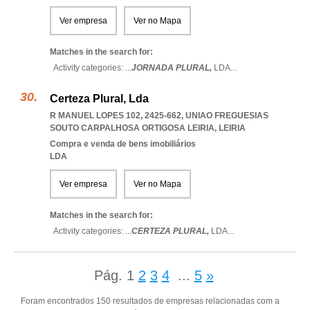
Ver empresa
Ver no Mapa
Matches in the search for:
Activity categories: ...
JORNADA PLURAL,
LDA
...
Certeza Plural, Lda
R MANUEL LOPES 102, 2425-662
,
UNIAO FREGUESIAS
SOUTO CARPALHOSA ORTIGOSA LEIRIA
,
LEIRIA
Compra e venda de bens imobiliários
LDA
Ver empresa
Ver no Mapa
Matches in the search for:
Activity categories: ...
CERTEZA PLURAL,
LDA
...
Pág.
1
2
3
4
...
5
»
Foram encontrados 150 resultados de empresas relacionadas com a