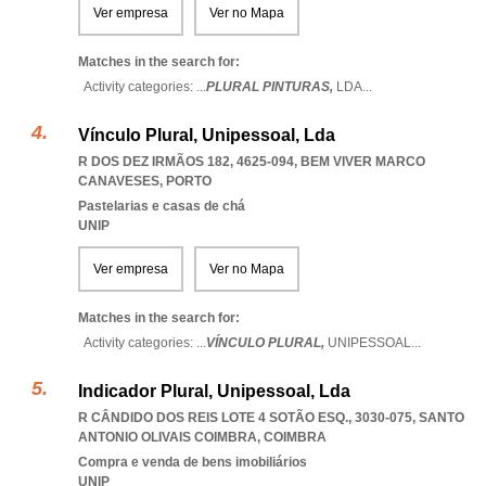
Ver empresa
Ver no Mapa
Matches in the search for:
Activity categories: ...
PLURAL PINTURAS,
LDA
...
Vínculo Plural, Unipessoal, Lda
R DOS DEZ IRMÃOS 182, 4625-094
,
BEM VIVER MARCO
CANAVESES
,
PORTO
Pastelarias e casas de chá
UNIP
Ver empresa
Ver no Mapa
Matches in the search for:
Activity categories: ...
VÍNCULO PLURAL,
UNIPESSOAL
...
Indicador Plural, Unipessoal, Lda
R CÂNDIDO DOS REIS LOTE 4 SOTÃO ESQ., 3030-075
,
SANTO
ANTONIO OLIVAIS COIMBRA
,
COIMBRA
Compra e venda de bens imobiliários
UNIP