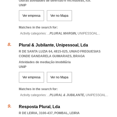
Outras atividades de diversão e recreativas, n.e.
UNIP
Ver empresa
Ver no Mapa
Matches in the search for:
Activity categories: ...
PLURAL MARGIN,
UNIPESSOAL
...
Plural & Jubilante, Unipessoal, Lda
R DE SANTA LUZIA 64, 4815-025
,
UNIAO FREGUESIAS
CONDE GANDARELA GUIMARAES
,
BRAGA
Atividades de mediação imobiliária
UNIP
Ver empresa
Ver no Mapa
Matches in the search for:
Activity categories: ...
PLURAL & JUBILANTE,
UNIPESSOAL
...
Resposta Plural, Lda
R DE LEIRIA, 3100-437
,
POMBAL
,
LEIRIA