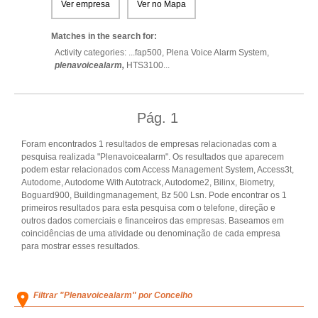
Ver empresa
Ver no Mapa
Matches in the search for:
Activity categories: ...
fap500,
Plena Voice Alarm System,
plenavoicealarm,
HTS3100
...
Pág.
1
Foram encontrados 1 resultados de empresas relacionadas com a
pesquisa realizada "Plenavoicealarm". Os resultados que aparecem
podem estar relacionados com Access Management System, Access3t,
Autodome, Autodome With Autotrack, Autodome2, Bilinx, Biometry,
Boguard900, Buildingmanagement, Bz 500 Lsn. Pode encontrar os 1
primeiros resultados para esta pesquisa com o telefone, direção e
outros dados comerciais e financeiros das empresas. Baseamos em
coincidências de uma atividade ou denominação de cada empresa
para mostrar esses resultados.
Filtrar "Plenavoicealarm" por Concelho