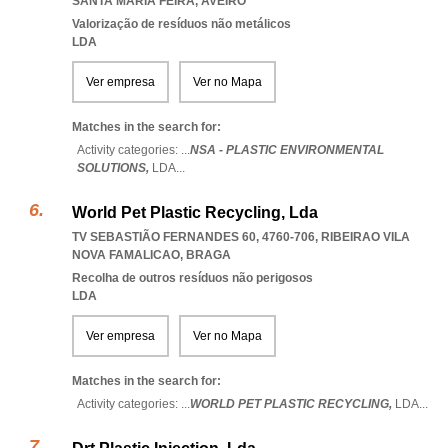
SANTA MARIA FEIRA
,
AVEIRO
Valorização de resíduos não metálicos
LDA
Ver empresa
Ver no Mapa
Matches in the search for:
Activity categories: ...
NSA - PLASTIC ENVIRONMENTAL
SOLUTIONS,
LDA
...
World Pet Plastic Recycling, Lda
TV SEBASTIÃO FERNANDES 60, 4760-706
,
RIBEIRAO VILA
NOVA FAMALICAO
,
BRAGA
Recolha de outros resíduos não perigosos
LDA
Ver empresa
Ver no Mapa
Matches in the search for:
Activity categories: ...
WORLD PET PLASTIC RECYCLING,
LDA
...