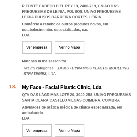
R FONTE CABEÇO D'EL REY 19, 2400-719, UNIÃO DAS
FREGUESIAS DE LEIRIA, POUSOS
,
UNIAO FREGUESIAS
LEIRIA POUSOS BARREIRA CORTES
,
LEIRIA
Comércio a retalho de outros produtos novos, em
estabelecimentos especializados, n.e.
LDA
Ver empresa
Ver no Mapa
Matches in the search for:
Activity categories: ...
DPMS - DYNAMICS PLASTIC MOULDING
STRATEGIES,
LDA
...
My Face - Facial Plastic Clinic, Lda
QTA DAS LÁGRIMAS LOTE 20, 3040-258
,
UNIAO FREGUESIAS
SANTA CLARA CASTELO VIEGAS COIMBRA
,
COIMBRA
Atividades de prática médica de clínica especializada, em
ambulatório
LDA
Ver empresa
Ver no Mapa