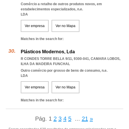
Comércio a retalho de outros produtos novos, em
estabelecimentos especializados, n.e.
LDA
Ver empresa
Ver no Mapa
Matches in the search for:
Plásticos Modernos, Lda
R CONDES TORRE BELLA 9/11, 9300-041
,
CAMARA LOBOS
,
ILHA DA MADEIRA FUNCHAL
Outro comércio por grosso de bens de consumo, n.e.
LDA
Ver empresa
Ver no Mapa
Matches in the search for:
Pág.
1
2
3
4
5
...
21
»