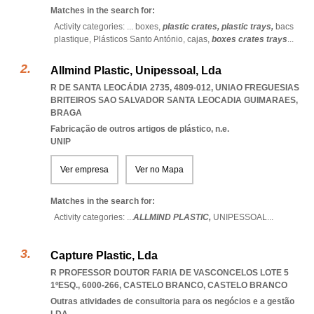
Matches in the search for:
Activity categories: ...
boxes,
plastic crates,
plastic trays,
bacs
plastique,
Plásticos Santo António,
cajas,
boxes crates trays
...
Allmind Plastic, Unipessoal, Lda
R DE SANTA LEOCÁDIA 2735, 4809-012
,
UNIAO FREGUESIAS
BRITEIROS SAO SALVADOR SANTA LEOCADIA GUIMARAES
,
BRAGA
Fabricação de outros artigos de plástico, n.e.
UNIP
Ver empresa
Ver no Mapa
Matches in the search for:
Activity categories: ...
ALLMIND PLASTIC,
UNIPESSOAL
...
Capture Plastic, Lda
R PROFESSOR DOUTOR FARIA DE VASCONCELOS LOTE 5
1ºESQ., 6000-266
,
CASTELO BRANCO
,
CASTELO BRANCO
Outras atividades de consultoria para os negócios e a gestão