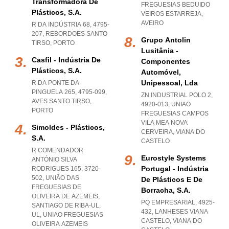
Transformadora De
FREGUESIAS BEDUIDO
Plásticos, S.a.
VEIROS ESTARREJA
,
AVEIRO
R DA INDÚSTRIA 68, 4795-
207
,
REBORDOES SANTO
Grupo Antolin
TIRSO
,
PORTO
Lusitânia -
Casfil - Indústria De
Componentes
Plásticos, S.a.
Automóvel,
Unipessoal, Lda
R DA PONTE DA
PINGUELA 265, 4795-099
,
ZN INDUSTRIAL POLO 2,
AVES SANTO TIRSO
,
4920-013
,
UNIAO
PORTO
FREGUESIAS CAMPOS
VILA MEA NOVA
Simoldes - Plásticos,
CERVEIRA
,
VIANA DO
S.a.
CASTELO
R COMENDADOR
Eurostyle Systems
ANTÓNIO SILVA
Portugal - Indústria
RODRIGUES 165, 3720-
502, UNIÃO DAS
De Plásticos E De
FREGUESIAS DE
Borracha, S.a.
OLIVEIRA DE AZEMEIS,
PQ EMPRESARIAL, 4925-
SANTIAGO DE RIBA-UL,
432
,
LANHESES VIANA
UL
,
UNIAO FREGUESIAS
CASTELO
,
VIANA DO
OLIVEIRA AZEMEIS