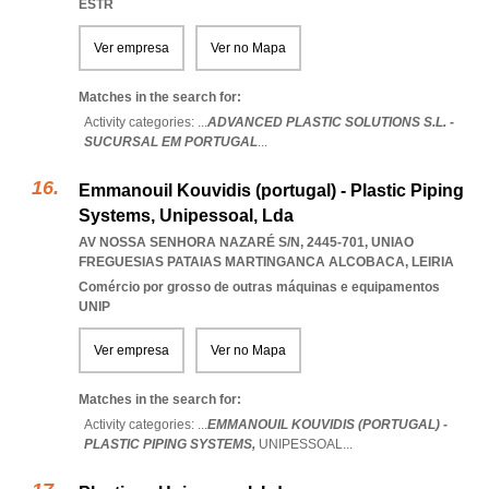
ESTR
Ver empresa
Ver no Mapa
Matches in the search for:
Activity categories: ...
ADVANCED PLASTIC SOLUTIONS S.L. -
SUCURSAL EM PORTUGAL
...
Emmanouil Kouvidis (portugal) - Plastic Piping
Systems, Unipessoal, Lda
AV NOSSA SENHORA NAZARÉ S/N, 2445-701
,
UNIAO
FREGUESIAS PATAIAS MARTINGANCA ALCOBACA
,
LEIRIA
Comércio por grosso de outras máquinas e equipamentos
UNIP
Ver empresa
Ver no Mapa
Matches in the search for:
Activity categories: ...
EMMANOUIL KOUVIDIS (PORTUGAL) -
PLASTIC PIPING SYSTEMS,
UNIPESSOAL
...