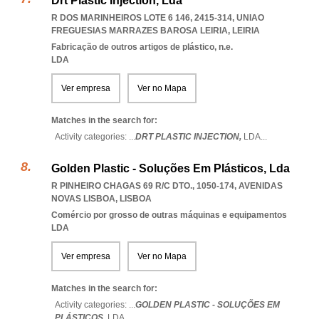
Drt Plastic Injection, Lda
R DOS MARINHEIROS LOTE 6 146, 2415-314
,
UNIAO
FREGUESIAS MARRAZES BAROSA LEIRIA
,
LEIRIA
Fabricação de outros artigos de plástico, n.e.
LDA
Ver empresa
Ver no Mapa
Matches in the search for:
Activity categories: ...
DRT PLASTIC INJECTION,
LDA
...
Golden Plastic - Soluções Em Plásticos, Lda
R PINHEIRO CHAGAS 69 R/C DTO., 1050-174
,
AVENIDAS
NOVAS LISBOA
,
LISBOA
Comércio por grosso de outras máquinas e equipamentos
LDA
Ver empresa
Ver no Mapa
Matches in the search for:
Activity categories: ...
GOLDEN PLASTIC - SOLUÇÕES EM
PLÁSTICOS,
LDA
...