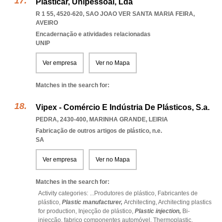
Plasticar, Unipessoal, Lda
R 1 55, 4520-620
,
SAO JOAO VER SANTA MARIA FEIRA
,
AVEIRO
Encadernação e atividades relacionadas
UNIP
Ver empresa
Ver no Mapa
Matches in the search for:
Vipex - Comércio E Indústria De Plásticos, S.a.
PEDRA, 2430-400
,
MARINHA GRANDE
,
LEIRIA
Fabricação de outros artigos de plástico, n.e.
SA
Ver empresa
Ver no Mapa
Matches in the search for:
Activity categories: ...
Produtores de plástico,
Fabricantes de
plástico,
Plastic manufacturer,
Architecting,
Architecting plastics
for production,
Injecção de plástico,
Plastic injection,
Bi-
injecção,
fabrico componentes automóvel,
Thermoplastic,