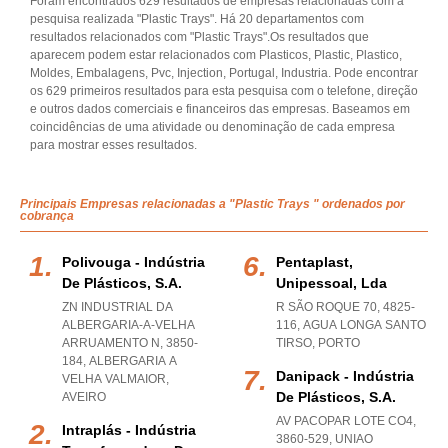
Foram encontrados 629 resultados de empresas relacionadas com a
pesquisa realizada "Plastic Trays". Há 20 departamentos com
resultados relacionados com "Plastic Trays".Os resultados que
aparecem podem estar relacionados com Plasticos, Plastic, Plastico,
Moldes, Embalagens, Pvc, Injection, Portugal, Industria. Pode encontrar
os 629 primeiros resultados para esta pesquisa com o telefone, direção
e outros dados comerciais e financeiros das empresas. Baseamos em
coincidências de uma atividade ou denominação de cada empresa
para mostrar esses resultados.
Principais Empresas relacionadas a "Plastic Trays " ordenados por
cobrança
Polivouga - Indústria
Pentaplast,
De Plásticos, S.a.
Unipessoal, Lda
ZN INDUSTRIAL DA
R SÃO ROQUE 70, 4825-
ALBERGARIA-A-VELHA
116
,
AGUA LONGA SANTO
ARRUAMENTO N, 3850-
TIRSO
,
PORTO
184
,
ALBERGARIA A
Danipack - Indústria
VELHA VALMAIOR
,
De Plásticos, S.a.
AVEIRO
AV PACOPAR LOTE CO4,
Intraplás - Indústria
3860-529
,
UNIAO