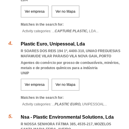
LDA
Ver empresa
Ver no Mapa
Matches in the search for:
Activity categories: ...
CAPTURE PLASTIC,
LDA
...
Plastic Euro, Unipessoal, Lda
R SOARES DOS REIS 194 1º, 4400-310
,
UNIAO FREGUESIAS
MAFAMUDE VILAR PARAISO VILA NOVA GAIA
,
PORTO
Agentes do comércio por grosso de combustíveis, minérios,
metais e de produtos químicos para a indústria
UNIP
Ver empresa
Ver no Mapa
Matches in the search for:
Activity categories: ...
PLASTIC EURO,
UNIPESSOAL
...
Nsa - Plastic Environmental Solutions, Lda
R NOSSA SENHORA FÁTIMA 385, 4535-217
,
MOZELOS