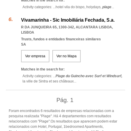
Matches in the search for:
Activity categories: ...
hotel vila do bispo,
holydays,
plage
...
Vivamarinha - Sic Imobiliária Fechada, S.a.
R DA JUNQUEIRA 65, 1300-342
,
ALCANTARA LISBOA
,
LISBOA
Trusts, fundos e entidades financeiras similares
SA
Ver empresa
Ver no Mapa
Matches in the search for:
Activity categories: ...
Plage du Guincho avec Surf et Windsurf,
la ville de Sintra et ses châteaux
...
Pág.
1
Foram encontrados 6 resultados de empresas relacionadas com a
pesquisa realizada "Plage". Há 4 departamentos com resultados
relacionados com "Plage".Os resultados que aparecem podem estar
relacionados com Hotel, Portugal, 1bedroomed Apartments,