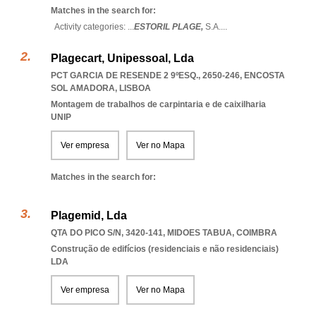
Matches in the search for:
Activity categories: ...
ESTORIL PLAGE,
S.A.
...
Plagecart, Unipessoal, Lda
PCT GARCIA DE RESENDE 2 9ºESQ., 2650-246
,
ENCOSTA
SOL AMADORA
,
LISBOA
Montagem de trabalhos de carpintaria e de caixilharia
UNIP
Ver empresa
Ver no Mapa
Matches in the search for:
Plagemid, Lda
QTA DO PICO S/N, 3420-141
,
MIDOES TABUA
,
COIMBRA
Construção de edifícios (residenciais e não residenciais)
LDA
Ver empresa
Ver no Mapa