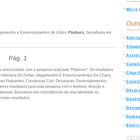
Micro
Outr
gamentos e Envernizamentos de chãos,
Pladours,
Serralharia em
Abertu
Afaga
Assist
Pág.
1
Canal
 relacionadas com a pesquisa realizada "Pladours". Os resultados
Chao F
 Abertura De Portas, Afagamentos E Envernizamentos De Chaos,
hao Flutuantes, Construcao Civil, Decoracao, Desentupimentos,
Constr
iros resultados para esta pesquisa com o telefone, direção e
Decor
empresas. Baseamos em coincidências de uma atividade ou
esses resultados.
Desen
Desig
Domes
Eletri