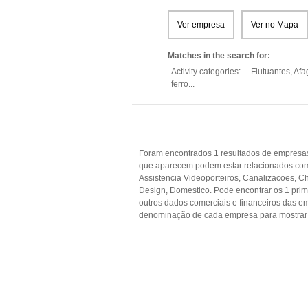
Ver empresa
Ver no Mapa
Matches in the search for:
Activity categories: ...
Flutuantes,
Afa
ferro
...
Foram encontrados 1 resultados de empresas
que aparecem podem estar relacionados com
Assistencia Videoporteiros, Canalizacoes, C
Design, Domestico. Pode encontrar os 1 prime
outros dados comerciais e financeiros das 
denominação de cada empresa para mostrar 