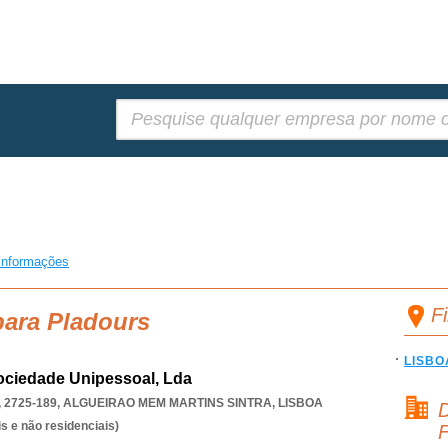
Pesquisar:
informações
F
para Pladours
LISBO
Sociedade Unipessoal, Lda
 2725-189
,
ALGUEIRAO MEM MARTINS SINTRA
,
LISBOA
D
s e não residenciais)
F