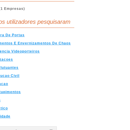
(1 Empresas)
os utilizadores pesquisaram
ra De Portas
mentos E Envernizamentos De Chaos
encia Videoporteiros
izacoes
lutuantes
ucao Civil
acao
tupimentos
n
tico
cidade