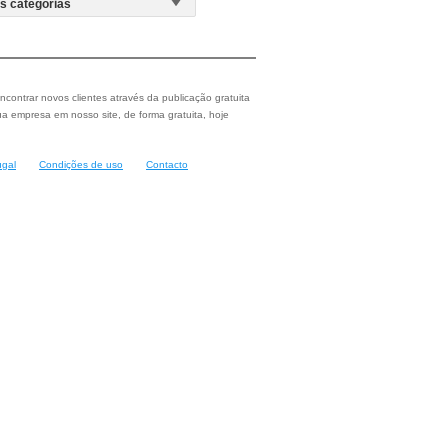
ncontrar novos clientes através da publicação gratuita
a empresa em nosso site, de forma gratuita, hoje
ugal
Condições de uso
Contacto