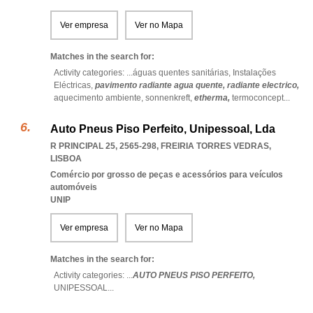
Ver empresa
Ver no Mapa
Matches in the search for:
Activity categories: ...
águas quentes sanitárias,
Instalações
Eléctricas,
pavimento radiante agua quente,
radiante electrico,
aquecimento ambiente,
sonnenkreft,
etherma,
termoconcept
...
Auto Pneus Piso Perfeito, Unipessoal, Lda
R PRINCIPAL 25, 2565-298
,
FREIRIA TORRES VEDRAS
,
LISBOA
Comércio por grosso de peças e acessórios para veículos
automóveis
UNIP
Ver empresa
Ver no Mapa
Matches in the search for:
Activity categories: ...
AUTO PNEUS PISO PERFEITO,
UNIPESSOAL
...