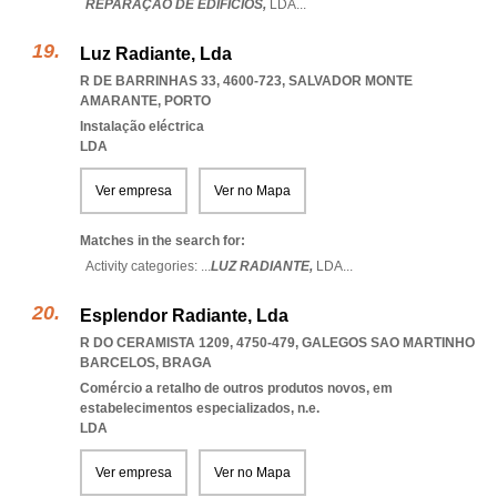
REPARAÇÃO DE EDIFÍCIOS,
LDA
...
Luz Radiante, Lda
R DE BARRINHAS 33, 4600-723
,
SALVADOR MONTE
AMARANTE
,
PORTO
Instalação eléctrica
LDA
Ver empresa
Ver no Mapa
Matches in the search for:
Activity categories: ...
LUZ RADIANTE,
LDA
...
Esplendor Radiante, Lda
R DO CERAMISTA 1209, 4750-479
,
GALEGOS SAO MARTINHO
BARCELOS
,
BRAGA
Comércio a retalho de outros produtos novos, em
estabelecimentos especializados, n.e.
LDA
Ver empresa
Ver no Mapa