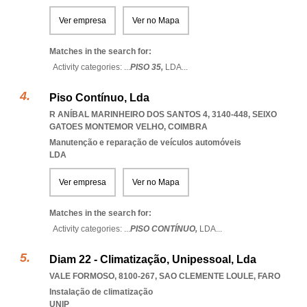
Ver empresa
Ver no Mapa
Matches in the search for:
Activity categories: ...
PISO 35,
LDA
...
Piso Contínuo, Lda
R ANÍBAL MARINHEIRO DOS SANTOS 4, 3140-448
,
SEIXO
GATOES MONTEMOR VELHO
,
COIMBRA
Manutenção e reparação de veículos automóveis
LDA
Ver empresa
Ver no Mapa
Matches in the search for:
Activity categories: ...
PISO CONTÍNUO,
LDA
...
Diam 22 - Climatização, Unipessoal, Lda
VALE FORMOSO, 8100-267
,
SAO CLEMENTE LOULE
,
FARO
Instalação de climatização
UNIP