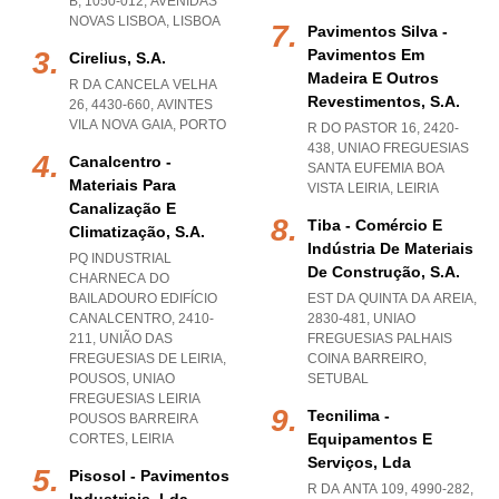
B, 1050-012
,
AVENIDAS
NOVAS LISBOA
,
LISBOA
Pavimentos Silva -
Pavimentos Em
Cirelius, S.a.
Madeira E Outros
R DA CANCELA VELHA
Revestimentos, S.a.
26, 4430-660
,
AVINTES
VILA NOVA GAIA
,
PORTO
R DO PASTOR 16, 2420-
438
,
UNIAO FREGUESIAS
Canalcentro -
SANTA EUFEMIA BOA
Materiais Para
VISTA LEIRIA
,
LEIRIA
Canalização E
Tiba - Comércio E
Climatização, S.a.
Indústria De Materiais
PQ INDUSTRIAL
De Construção, S.a.
CHARNECA DO
BAILADOURO EDIFÍCIO
EST DA QUINTA DA AREIA,
CANALCENTRO, 2410-
2830-481
,
UNIAO
211, UNIÃO DAS
FREGUESIAS PALHAIS
FREGUESIAS DE LEIRIA,
COINA BARREIRO
,
POUSOS
,
UNIAO
SETUBAL
FREGUESIAS LEIRIA
Tecnilima -
POUSOS BARREIRA
Equipamentos E
CORTES
,
LEIRIA
Serviços, Lda
Pisosol - Pavimentos
R DA ANTA 109, 4990-282
,