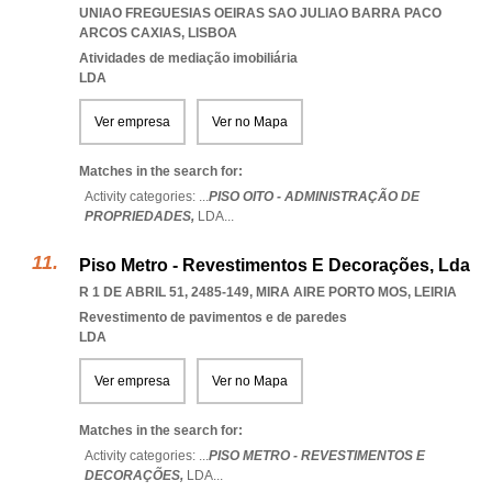
UNIAO FREGUESIAS OEIRAS SAO JULIAO BARRA PACO
ARCOS CAXIAS
,
LISBOA
Atividades de mediação imobiliária
LDA
Ver empresa
Ver no Mapa
Matches in the search for:
Activity categories: ...
PISO OITO - ADMINISTRAÇÃO DE
PROPRIEDADES,
LDA
...
Piso Metro - Revestimentos E Decorações, Lda
R 1 DE ABRIL 51, 2485-149
,
MIRA AIRE PORTO MOS
,
LEIRIA
Revestimento de pavimentos e de paredes
LDA
Ver empresa
Ver no Mapa
Matches in the search for:
Activity categories: ...
PISO METRO - REVESTIMENTOS E
DECORAÇÕES,
LDA
...