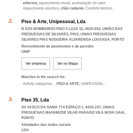
etherma,
aquecimento mural,
acumulação do calor,
Aquecimento eléctrico,
chão radiante,
Conforto térmico
...
Piso & Arte, Unipessoal, Lda
R DOS BOMBEIROS PISO 3 LOJA 32, 4620-652, UNIÃO DAS
FREGUESIAS DE SILVARES, PIAS
,
UNIAO FREGUESIAS
SILVARES PIAS NOGUEIRA ALVARENGA LOUSADA
,
PORTO
Revestimento de pavimentos e de paredes
UNIP
Ver empresa
Ver no Mapa
Matches in the search for:
Activity categories: ...
PISO & ARTE,
UNIPESSOAL
...
Piso 35, Lda
AV VASCO DA GAMA 774 ESPAÇO 1, 4430-247
,
UNIAO
FREGUESIAS MAFAMUDE VILAR PARAISO VILA NOVA GAIA
,
PORTO
Atividades das sedes sociais
LDA