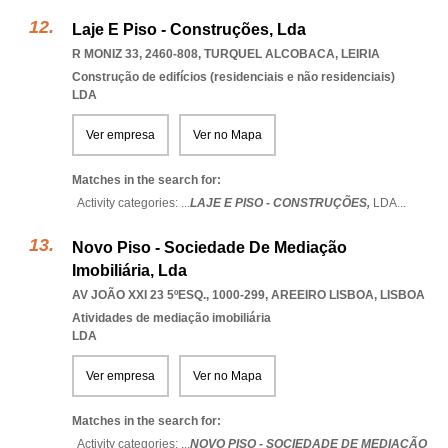
Laje E Piso - Construções, Lda
R MONIZ 33, 2460-808
,
TURQUEL ALCOBACA
,
LEIRIA
Construção de edifícios (residenciais e não residenciais)
LDA
Ver empresa
Ver no Mapa
Matches in the search for:
Activity categories: ...
LAJE E PISO - CONSTRUÇÕES,
LDA
...
Novo Piso - Sociedade De Mediação
Imobiliária, Lda
AV JOÃO XXI 23 5ºESQ., 1000-299
,
AREEIRO LISBOA
,
LISBOA
Atividades de mediação imobiliária
LDA
Ver empresa
Ver no Mapa
Matches in the search for:
Activity categories: ...
NOVO PISO - SOCIEDADE DE MEDIAÇÃO