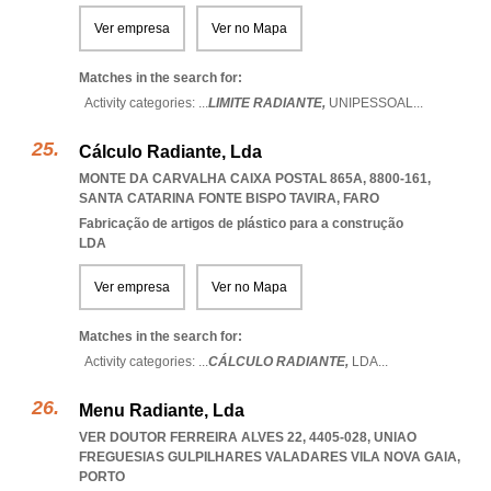
Ver empresa
Ver no Mapa
Matches in the search for:
Activity categories: ...
LIMITE RADIANTE,
UNIPESSOAL
...
Cálculo Radiante, Lda
MONTE DA CARVALHA CAIXA POSTAL 865A, 8800-161
,
SANTA CATARINA FONTE BISPO TAVIRA
,
FARO
Fabricação de artigos de plástico para a construção
LDA
Ver empresa
Ver no Mapa
Matches in the search for:
Activity categories: ...
CÁLCULO RADIANTE,
LDA
...
Menu Radiante, Lda
VER DOUTOR FERREIRA ALVES 22, 4405-028
,
UNIAO
FREGUESIAS GULPILHARES VALADARES VILA NOVA GAIA
,
PORTO