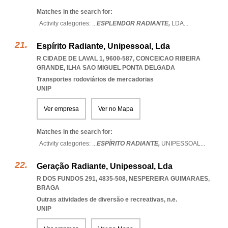
Matches in the search for:
Activity categories: ...
ESPLENDOR RADIANTE,
LDA
...
Espírito Radiante, Unipessoal, Lda
R CIDADE DE LAVAL 1, 9600-587
,
CONCEICAO RIBEIRA
GRANDE
,
ILHA SAO MIGUEL PONTA DELGADA
Transportes rodoviários de mercadorias
UNIP
Ver empresa
Ver no Mapa
Matches in the search for:
Activity categories: ...
ESPÍRITO RADIANTE,
UNIPESSOAL
...
Geração Radiante, Unipessoal, Lda
R DOS FUNDOS 291, 4835-508
,
NESPEREIRA GUIMARAES
,
BRAGA
Outras atividades de diversão e recreativas, n.e.
UNIP