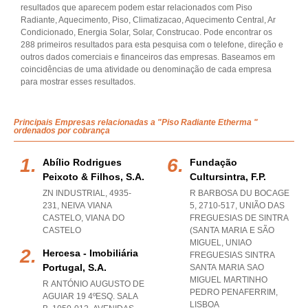
resultados que aparecem podem estar relacionados com Piso
Radiante, Aquecimento, Piso, Climatizacao, Aquecimento Central, Ar
Condicionado, Energia Solar, Solar, Construcao. Pode encontrar os
288 primeiros resultados para esta pesquisa com o telefone, direção e
outros dados comerciais e financeiros das empresas. Baseamos em
coincidências de uma atividade ou denominação de cada empresa
para mostrar esses resultados.
Principais Empresas relacionadas a "Piso Radiante Etherma "
ordenados por cobrança
Abílio Rodrigues
Fundação
Peixoto & Filhos, S.a.
Cultursintra, F.p.
ZN INDUSTRIAL, 4935-
R BARBOSA DU BOCAGE
231
,
NEIVA VIANA
5, 2710-517, UNIÃO DAS
CASTELO
,
VIANA DO
FREGUESIAS DE SINTRA
CASTELO
(SANTA MARIA E SÃO
MIGUEL
,
UNIAO
Hercesa - Imobiliária
FREGUESIAS SINTRA
Portugal, S.a.
SANTA MARIA SAO
MIGUEL MARTINHO
R ANTÓNIO AUGUSTO DE
PEDRO PENAFERRIM
,
AGUIAR 19 4ºESQ. SALA
LISBOA