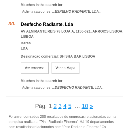
Matches in the search for:
Activity categories: ...
ESPELHO RADIANTE,
LDA
...
Desfecho Radiante, Lda
AV ALMIRANTE REIS 78 LOJA A, 1150-021
,
ARROIOS LISBOA
,
LISBOA
Bares
LDA
Designação comercial: SHISHA BAR LISBOA
Ver empresa
Ver no Mapa
Matches in the search for:
Activity categories: ...
DESFECHO RADIANTE,
LDA
...
Pág.
1
2
3
4
5
...
10
»
Foram encontrados 288 resultados de empresas relacionadas com a
pesquisa realizada "Piso Radiante Etherma". Há 19 departamentos
com resultados relacionados com "Piso Radiante Etherma".Os