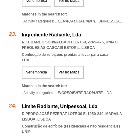
Ver empresa
Ver no Mapa
Matches in the search for:
Activity categories: ...
GERAÇÃO RADIANTE,
UNIPESSOAL
...
Ingrediente Radiante, Lda
R EDUARDO SCHWALBACH 116 C-9, 2765-476
,
UNIAO
FREGUESIAS CASCAIS ESTORIL
,
LISBOA
Confecção de refeições prontas a levar para casa
LDA
Ver empresa
Ver no Mapa
Matches in the search for:
Activity categories: ...
INGREDIENTE RADIANTE,
LDA
...
Limite Radiante, Unipessoal, Lda
R PEDRO JOSÉ PEZERAT LOTE 30 E, 1950-240
,
MARVILA
LISBOA
,
LISBOA
Construção de edifícios (residenciais e não residenciais)
UNIP