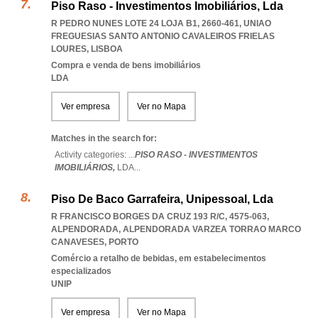
Piso Raso - Investimentos Imobiliários, Lda
R PEDRO NUNES LOTE 24 LOJA B1, 2660-461
,
UNIAO
FREGUESIAS SANTO ANTONIO CAVALEIROS FRIELAS
LOURES
,
LISBOA
Compra e venda de bens imobiliários
LDA
Ver empresa
Ver no Mapa
Matches in the search for:
Activity categories: ...
PISO RASO - INVESTIMENTOS
IMOBILIÁRIOS,
LDA
...
Piso De Baco Garrafeira, Unipessoal, Lda
R FRANCISCO BORGES DA CRUZ 193 R/C, 4575-063,
ALPENDORADA
,
ALPENDORADA VARZEA TORRAO MARCO
CANAVESES
,
PORTO
Comércio a retalho de bebidas, em estabelecimentos
especializados
UNIP
Ver empresa
Ver no Mapa