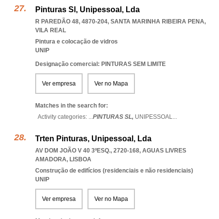
Pinturas Sl, Unipessoal, Lda
R PAREDÃO 48, 4870-204
,
SANTA MARINHA RIBEIRA PENA
,
VILA REAL
Pintura e colocação de vidros
UNIP
Designação comercial: PINTURAS SEM LIMITE
Ver empresa
Ver no Mapa
Matches in the search for:
Activity categories: ...
PINTURAS SL,
UNIPESSOAL
...
Trten Pinturas, Unipessoal, Lda
AV DOM JOÃO V 40 3ºESQ., 2720-168
,
AGUAS LIVRES
AMADORA
,
LISBOA
Construção de edifícios (residenciais e não residenciais)
UNIP
Ver empresa
Ver no Mapa