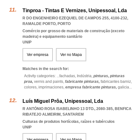
Tinproa - Tintas E Vernizes, Unipessoal, Lda
R DO ENGENHEIRO EZEQUIEL DE CAMPOS 255, 4100-232
,
RAMALDE PORTO
,
PORTO
Comércio por grosso de materiais de construção (exceto
madeira) e equipamento sanitário
UNIP
Ver empresa
Ver no Mapa
Matches in the search for:
Activity categories: ...
fachadas,
Indústria,
pinturas,
pinturas
proa,
vernis and paints,
fabricante pinturas,
fabricantes barniz,
colores,
imprimaciones,
empresa fabricante pinturas,
galicia
...
Luís Miguel Prôa, Unipessoal, Lda
R ANTÓNIO ROSA ISABELINHO 13 DTO., 2080-385
,
BENFICA
RIBATEJO ALMEIRIM
,
SANTAREM
Culturas de produtos hortícolas, raízes e tubérculos
UNIP
Ver empresa
Ver no Mapa