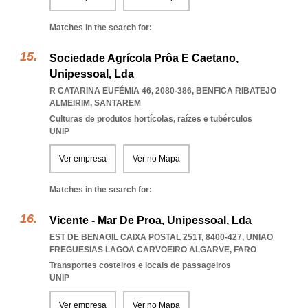
Matches in the search for:
Sociedade Agrícola Prôa E Caetano,
Unipessoal, Lda
R CATARINA EUFÉMIA 46, 2080-386
,
BENFICA RIBATEJO
ALMEIRIM
,
SANTAREM
Culturas de produtos hortícolas, raízes e tubérculos
UNIP
Ver empresa
Ver no Mapa
Matches in the search for:
Vicente - Mar De Proa, Unipessoal, Lda
EST DE BENAGIL CAIXA POSTAL 251T, 8400-427
,
UNIAO
FREGUESIAS LAGOA CARVOEIRO ALGARVE
,
FARO
Transportes costeiros e locais de passageiros
UNIP
Ver empresa
Ver no Mapa