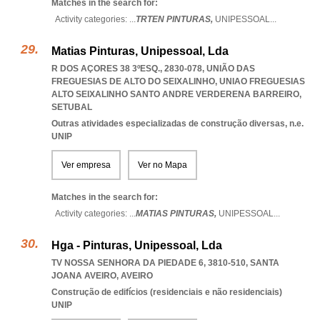
Matches in the search for:
Activity categories: ...
TRTEN PINTURAS,
UNIPESSOAL
...
Matias Pinturas, Unipessoal, Lda
R DOS AÇORES 38 3ºESQ., 2830-078, UNIÃO DAS
FREGUESIAS DE ALTO DO SEIXALINHO
,
UNIAO FREGUESIAS
ALTO SEIXALINHO SANTO ANDRE VERDERENA BARREIRO
,
SETUBAL
Outras atividades especializadas de construção diversas, n.e.
UNIP
Ver empresa
Ver no Mapa
Matches in the search for:
Activity categories: ...
MATIAS PINTURAS,
UNIPESSOAL
...
Hga - Pinturas, Unipessoal, Lda
TV NOSSA SENHORA DA PIEDADE 6, 3810-510
,
SANTA
JOANA AVEIRO
,
AVEIRO
Construção de edifícios (residenciais e não residenciais)
UNIP