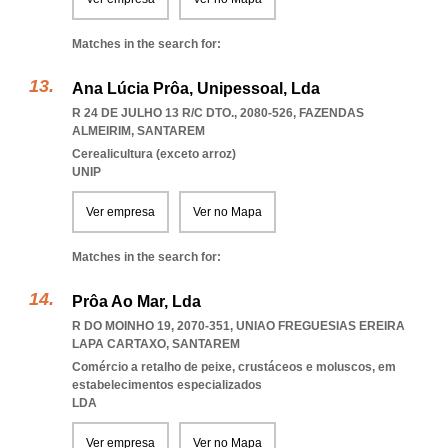
Matches in the search for:
Ana Lúcia Prôa, Unipessoal, Lda
R 24 DE JULHO 13 R/C DTO., 2080-526
,
FAZENDAS
ALMEIRIM
,
SANTAREM
Cerealicultura (exceto arroz)
UNIP
Ver empresa
Ver no Mapa
Matches in the search for:
Prôa Ao Mar, Lda
R DO MOINHO 19, 2070-351
,
UNIAO FREGUESIAS EREIRA
LAPA CARTAXO
,
SANTAREM
Comércio a retalho de peixe, crustáceos e moluscos, em
estabelecimentos especializados
LDA
Ver empresa
Ver no Mapa