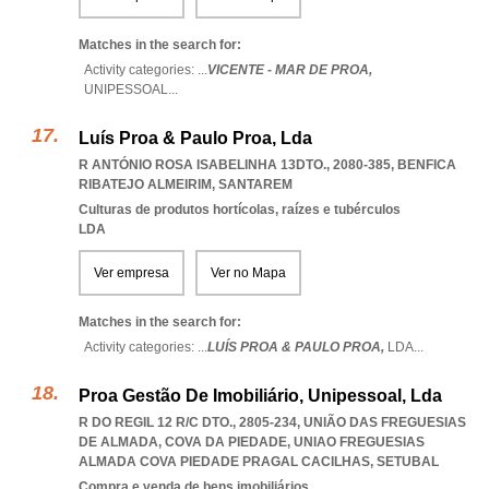
Matches in the search for:
Activity categories: ...
VICENTE - MAR DE PROA,
UNIPESSOAL
...
Luís Proa & Paulo Proa, Lda
R ANTÓNIO ROSA ISABELINHA 13DTO., 2080-385
,
BENFICA
RIBATEJO ALMEIRIM
,
SANTAREM
Culturas de produtos hortícolas, raízes e tubérculos
LDA
Ver empresa
Ver no Mapa
Matches in the search for:
Activity categories: ...
LUÍS PROA & PAULO PROA,
LDA
...
Proa Gestão De Imobiliário, Unipessoal, Lda
R DO REGIL 12 R/C DTO., 2805-234, UNIÃO DAS FREGUESIAS
DE ALMADA, COVA DA PIEDADE
,
UNIAO FREGUESIAS
ALMADA COVA PIEDADE PRAGAL CACILHAS
,
SETUBAL
Compra e venda de bens imobiliários