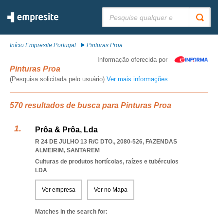
Pesquisar:
Início Empresite Portugal
Pinturas Proa
Informação oferecida por
Pinturas Proa
(Pesquisa solicitada pelo usuário)
Ver mais informações
570 resultados de busca para Pinturas Proa
Prôa & Prôa, Lda
R 24 DE JULHO 13 R/C DTO., 2080-526
,
FAZENDAS
ALMEIRIM
,
SANTAREM
Culturas de produtos hortícolas, raízes e tubérculos
LDA
Ver empresa
Ver no Mapa
Matches in the search for: