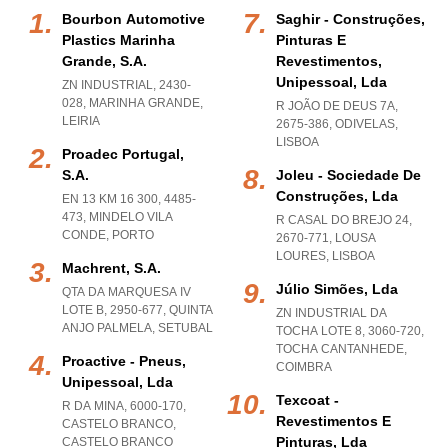
Bourbon Automotive
Saghir - Construções,
Plastics Marinha
Pinturas E
Grande, S.a.
Revestimentos,
Unipessoal, Lda
ZN INDUSTRIAL, 2430-
028
,
MARINHA GRANDE
,
R JOÃO DE DEUS 7A,
LEIRIA
2675-386
,
ODIVELAS
,
LISBOA
Proadec Portugal,
S.a.
Joleu - Sociedade De
Construções, Lda
EN 13 KM 16 300, 4485-
473
,
MINDELO VILA
R CASAL DO BREJO 24,
CONDE
,
PORTO
2670-771
,
LOUSA
LOURES
,
LISBOA
Machrent, S.a.
Júlio Simões, Lda
QTA DA MARQUESA IV
LOTE B, 2950-677
,
QUINTA
ZN INDUSTRIAL DA
ANJO PALMELA
,
SETUBAL
TOCHA LOTE 8, 3060-720
,
TOCHA CANTANHEDE
,
Proactive - Pneus,
COIMBRA
Unipessoal, Lda
Texcoat -
R DA MINA, 6000-170
,
Revestimentos E
CASTELO BRANCO
,
Pinturas, Lda
CASTELO BRANCO