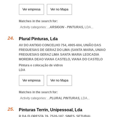
Ver empresa
Ver no Mapa
Matches in the search for:
Activity categories: ...
ARSIGON - PINTURAS,
LDA
...
Plural Pinturas, Lda
AV DO ANTIGO CONCELHO 754, 4905-604, UNIÃO DAS
FREGUESIAS DE GERAZ DO LIMA (SANTA MARIA
,
UNIAO
FREGUESIAS GERAZ LIMA SANTA MARIA LEOCADIA
MOREIRA DEAO VIANA CASTELO
,
VIANA DO CASTELO
Pintura e colocação de vidros
LDA
Ver empresa
Ver no Mapa
Matches in the search for:
Activity categories: ...
PLURAL PINTURAS,
LDA
...
Pinturas Terrin, Unipessoal, Lda
R DA FLORESTA 76, 7520-187
,
SINES
,
SETUBAL