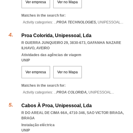
Ver empresa
Ver no Mapa
Matches in the search for:
Activity categories: ...
PROA TECHNOLOGIES,
UNIPESSOAL
...
Proa Colorida, Unipessoal, Lda
R GUERRA JUNQUEIRO 29, 3830-673
,
GAFANHA NAZARE
ILHAVO
,
AVEIRO
Atividades das agências de viagem
UNIP
Ver empresa
Ver no Mapa
Matches in the search for:
Activity categories: ...
PROA COLORIDA,
UNIPESSOAL
...
Cabos À Proa, Unipessoal, Lda
R DO AREAL DE CIMA 66A, 4710-346
,
SAO VICTOR BRAGA
,
BRAGA
Instalação eléctrica
UNIP