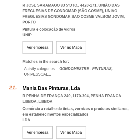
R JOSÉ SARAMAGO 83 5ºDTO., 4420-171, UNIÃO DAS
FREGUESIAS DE GONDOMAR (SÃO COSME)
,
UNIAO
FREGUESIAS GONDOMAR SAO COSME VALBOM JOVIM
,
PORTO
Pintura e colocação de vidros
UNIP
Ver empresa
Ver no Mapa
Matches in the search for:
Activity categories: ...
GONDOMESTRE - PINTURAS,
UNIPESSOAL
...
Mania Das Pinturas, Lda
R PENHA DE FRANÇA 249, 1170-304
,
PENHA FRANCA
LISBOA
,
LISBOA
Comércio a retalho de tintas, vernizes e produtos similares,
em estabelecimentos especializados
LDA
Ver empresa
Ver no Mapa