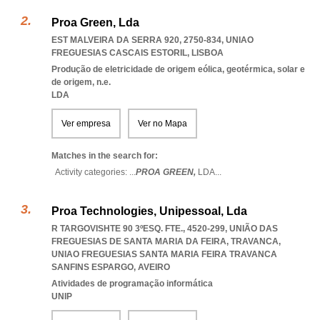
Proa Green, Lda
EST MALVEIRA DA SERRA 920, 2750-834
,
UNIAO
FREGUESIAS CASCAIS ESTORIL
,
LISBOA
Produção de eletricidade de origem eólica, geotérmica, solar e
de origem, n.e.
LDA
Ver empresa
Ver no Mapa
Matches in the search for:
Activity categories: ...
PROA GREEN,
LDA
...
Proa Technologies, Unipessoal, Lda
R TARGOVISHTE 90 3ºESQ. FTE., 4520-299, UNIÃO DAS
FREGUESIAS DE SANTA MARIA DA FEIRA, TRAVANCA
,
UNIAO FREGUESIAS SANTA MARIA FEIRA TRAVANCA
SANFINS ESPARGO
,
AVEIRO
Atividades de programação informática
UNIP