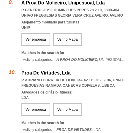
A Proa Do Moliceiro, Unipessoal, Lda
R GENERAL JOSÉ DOMINGUES PERES 28 2.10, 3800-404
,
UNIAO FREGUESIAS GLORIA VERA CRUZ AVEIRO
,
AVEIRO
Alojamento mobilado para turistas
UNIP
Ver empresa
Ver no Mapa
Matches in the search for:
Activity categories: ...
A PROA DO MOLICEIRO,
UNIPESSOAL
...
Proa De Virtudes, Lda
R ADRIANO CORREIA DE OLIVEIRA 42 1B, 2620-196
,
UNIAO
FREGUESIAS RAMADA CANECAS ODIVELAS
,
LISBOA
Atividades de ginásio (fitness)
LDA
Ver empresa
Ver no Mapa
Matches in the search for:
Activity categories: ...
PROA DE VIRTUDES,
LDA
...