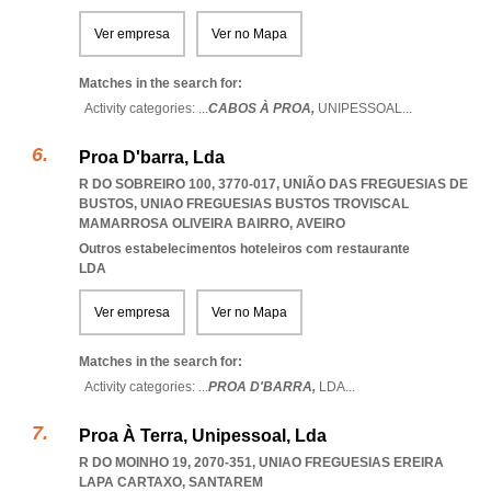
Ver empresa
Ver no Mapa
Matches in the search for:
Activity categories: ...
CABOS À PROA,
UNIPESSOAL
...
Proa D'barra, Lda
R DO SOBREIRO 100, 3770-017, UNIÃO DAS FREGUESIAS DE
BUSTOS
,
UNIAO FREGUESIAS BUSTOS TROVISCAL
MAMARROSA OLIVEIRA BAIRRO
,
AVEIRO
Outros estabelecimentos hoteleiros com restaurante
LDA
Ver empresa
Ver no Mapa
Matches in the search for:
Activity categories: ...
PROA D'BARRA,
LDA
...
Proa À Terra, Unipessoal, Lda
R DO MOINHO 19, 2070-351
,
UNIAO FREGUESIAS EREIRA
LAPA CARTAXO
,
SANTAREM