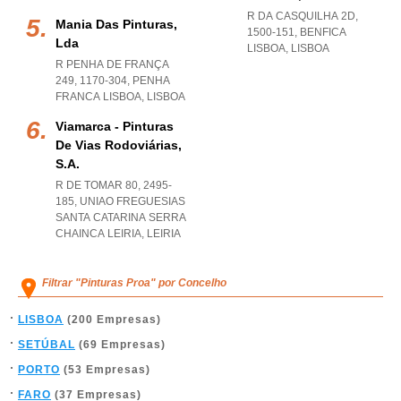
R DA CASQUILHA 2D,
Mania Das Pinturas,
1500-151
,
BENFICA
Lda
LISBOA
,
LISBOA
R PENHA DE FRANÇA
249, 1170-304
,
PENHA
FRANCA LISBOA
,
LISBOA
Viamarca - Pinturas
De Vias Rodoviárias,
S.a.
R DE TOMAR 80, 2495-
185
,
UNIAO FREGUESIAS
SANTA CATARINA SERRA
CHAINCA LEIRIA
,
LEIRIA
Filtrar "Pinturas Proa" por Concelho
LISBOA
(200 Empresas)
SETÚBAL
(69 Empresas)
PORTO
(53 Empresas)
FARO
(37 Empresas)