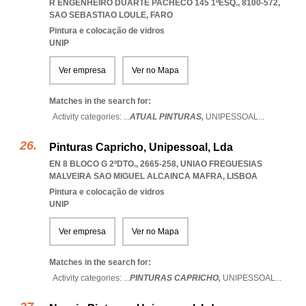
R ENGENHEIRO DUARTE PACHECO 145 1ºESQ., 8100-572
,
SAO SEBASTIAO LOULE
,
FARO
Pintura e colocação de vidros
UNIP
Ver empresa
Ver no Mapa
Matches in the search for:
Activity categories: ...
ATUAL PINTURAS,
UNIPESSOAL
...
Pinturas Capricho, Unipessoal, Lda
EN 8 BLOCO G 2ºDTO., 2665-258
,
UNIAO FREGUESIAS
MALVEIRA SAO MIGUEL ALCAINCA MAFRA
,
LISBOA
Pintura e colocação de vidros
UNIP
Ver empresa
Ver no Mapa
Matches in the search for:
Activity categories: ...
PINTURAS CAPRICHO,
UNIPESSOAL
...