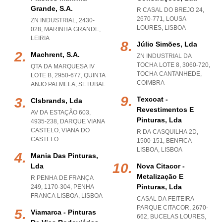
Grande, S.a.
R CASAL DO BREJO 24,
2670-771
,
LOUSA
ZN INDUSTRIAL, 2430-
LOURES
,
LISBOA
028
,
MARINHA GRANDE
,
LEIRIA
Júlio Simões, Lda
Machrent, S.a.
ZN INDUSTRIAL DA
TOCHA LOTE 8, 3060-720
,
QTA DA MARQUESA IV
TOCHA CANTANHEDE
,
LOTE B, 2950-677
,
QUINTA
COIMBRA
ANJO PALMELA
,
SETUBAL
Texcoat -
Clsbrands, Lda
Revestimentos E
AV DA ESTAÇÃO 603,
Pinturas, Lda
4935-238
,
DARQUE VIANA
CASTELO
,
VIANA DO
R DA CASQUILHA 2D,
CASTELO
1500-151
,
BENFICA
LISBOA
,
LISBOA
Mania Das Pinturas,
Lda
Nova Citacor -
Metalização E
R PENHA DE FRANÇA
Pinturas, Lda
249, 1170-304
,
PENHA
FRANCA LISBOA
,
LISBOA
CASAL DA FEITEIRA
PARQUE CITACOR, 2670-
Viamarca - Pinturas
662
,
BUCELAS LOURES
,