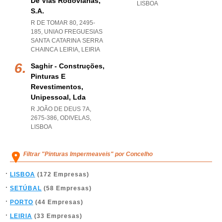
De Vias Rodoviárias,
LISBOA
S.a.
R DE TOMAR 80, 2495-
185
,
UNIAO FREGUESIAS
SANTA CATARINA SERRA
CHAINCA LEIRIA
,
LEIRIA
Saghir - Construções,
Pinturas E
Revestimentos,
Unipessoal, Lda
R JOÃO DE DEUS 7A,
2675-386
,
ODIVELAS
,
LISBOA
Filtrar "Pinturas Impermeaveis" por Concelho
LISBOA
(172 Empresas)
SETÚBAL
(58 Empresas)
PORTO
(44 Empresas)
LEIRIA
(33 Empresas)