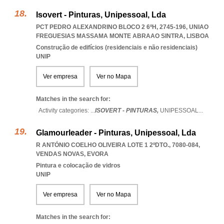
Isovert - Pinturas, Unipessoal, Lda
PCT PEDRO ALEXANDRINO BLOCO 2 6ºH, 2745-196
,
UNIAO
FREGUESIAS MASSAMA MONTE ABRAAO SINTRA
,
LISBOA
Construção de edifícios (residenciais e não residenciais)
UNIP
Ver empresa
Ver no Mapa
Matches in the search for:
Activity categories: ...
ISOVERT - PINTURAS,
UNIPESSOAL
...
Glamourleader - Pinturas, Unipessoal, Lda
R ANTÓNIO COELHO OLIVEIRA LOTE 1 2ºDTO., 7080-084
,
VENDAS NOVAS
,
EVORA
Pintura e colocação de vidros
UNIP
Ver empresa
Ver no Mapa
Matches in the search for: