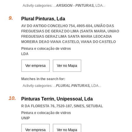
Activity categories: ...
ARSIGON - PINTURAS,
LDA
...
Plural Pinturas, Lda
AV DO ANTIGO CONCELHO 754, 4905-604, UNIÃO DAS
FREGUESIAS DE GERAZ DO LIMA (SANTA MARIA
,
UNIAO
FREGUESIAS GERAZ LIMA SANTA MARIA LEOCADIA
MOREIRA DEAO VIANA CASTELO
,
VIANA DO CASTELO
Pintura e colocação de vidros
LDA
Ver empresa
Ver no Mapa
Matches in the search for:
Activity categories: ...
PLURAL PINTURAS,
LDA
...
Pinturas Terrin, Unipessoal, Lda
R DA FLORESTA 76, 7520-187
,
SINES
,
SETUBAL
Pintura e colocação de vidros
UNIP
Ver empresa
Ver no Mapa