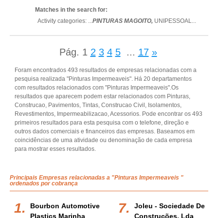
Matches in the search for:
Activity categories: ...
PINTURAS MAGOITO,
UNIPESSOAL
...
Pág.
1
2
3
4
5
...
17
»
Foram encontrados 493 resultados de empresas relacionadas com a
pesquisa realizada "Pinturas Impermeaveis". Há 20 departamentos
com resultados relacionados com "Pinturas Impermeaveis".Os
resultados que aparecem podem estar relacionados com Pinturas,
Construcao, Pavimentos, Tintas, Construcao Civil, Isolamentos,
Revestimentos, Impermeabilizacao, Acessorios. Pode encontrar os 493
primeiros resultados para esta pesquisa com o telefone, direção e
outros dados comerciais e financeiros das empresas. Baseamos em
coincidências de uma atividade ou denominação de cada empresa
para mostrar esses resultados.
Principais Empresas relacionadas a "Pinturas Impermeaveis "
ordenados por cobrança
Bourbon Automotive
Joleu - Sociedade De
Plastics Marinha
Construções, Lda