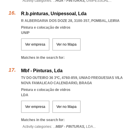
Activity categories: ...
HGA - PINTURAS,
UNIPESSOAL
...
R.b.pinturas, Unipessoal, Lda
R ALBERGARIA DOS DOZE 28, 3100-357
,
POMBAL
,
LEIRIA
Pintura e colocação de vidros
UNIP
Ver empresa
Ver no Mapa
Matches in the search for:
Mbf - Pinturas, Lda
TV DO OUTEIRO 36 3ºC, 4760-859
,
UNIAO FREGUESIAS VILA
NOVA FAMALICAO CALENDARIO
,
BRAGA
Pintura e colocação de vidros
LDA
Ver empresa
Ver no Mapa
Matches in the search for:
Activity categories: ...
MBF - PINTURAS,
LDA
...