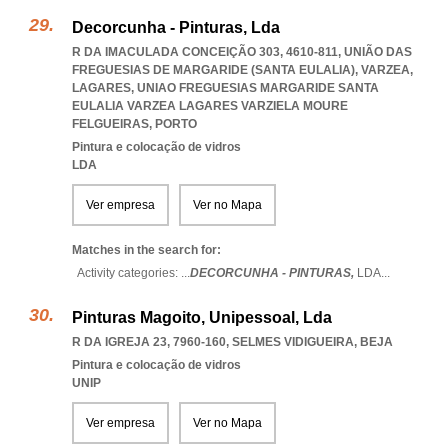
Decorcunha - Pinturas, Lda
R DA IMACULADA CONCEIÇÃO 303, 4610-811, UNIÃO DAS
FREGUESIAS DE MARGARIDE (SANTA EULALIA), VARZEA,
LAGARES
,
UNIAO FREGUESIAS MARGARIDE SANTA
EULALIA VARZEA LAGARES VARZIELA MOURE
FELGUEIRAS
,
PORTO
Pintura e colocação de vidros
LDA
Ver empresa
Ver no Mapa
Matches in the search for:
Activity categories: ...
DECORCUNHA - PINTURAS,
LDA
...
Pinturas Magoito, Unipessoal, Lda
R DA IGREJA 23, 7960-160
,
SELMES VIDIGUEIRA
,
BEJA
Pintura e colocação de vidros
UNIP
Ver empresa
Ver no Mapa