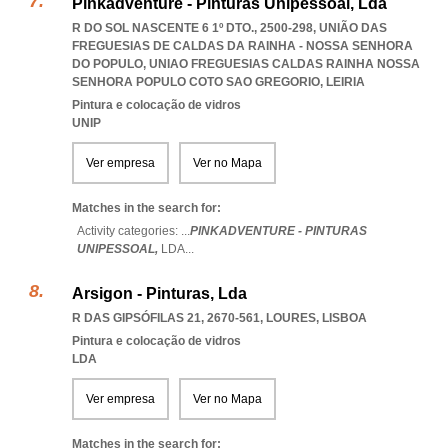
Pinkadventure - Pinturas Unipessoal, Lda
R DO SOL NASCENTE 6 1º DTO., 2500-298, UNIÃO DAS
FREGUESIAS DE CALDAS DA RAINHA - NOSSA SENHORA
DO POPULO
,
UNIAO FREGUESIAS CALDAS RAINHA NOSSA
SENHORA POPULO COTO SAO GREGORIO
,
LEIRIA
Pintura e colocação de vidros
UNIP
Ver empresa
Ver no Mapa
Matches in the search for:
Activity categories: ...
PINKADVENTURE - PINTURAS
UNIPESSOAL,
LDA
...
Arsigon - Pinturas, Lda
R DAS GIPSÓFILAS 21, 2670-561
,
LOURES
,
LISBOA
Pintura e colocação de vidros
LDA
Ver empresa
Ver no Mapa
Matches in the search for: