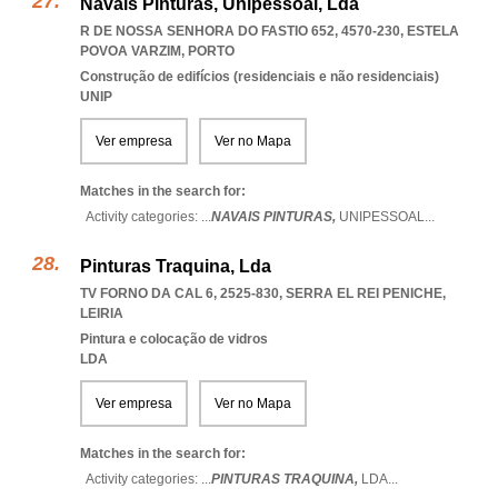
Navais Pinturas, Unipessoal, Lda
R DE NOSSA SENHORA DO FASTIO 652, 4570-230
,
ESTELA
POVOA VARZIM
,
PORTO
Construção de edifícios (residenciais e não residenciais)
UNIP
Ver empresa
Ver no Mapa
Matches in the search for:
Activity categories: ...
NAVAIS PINTURAS,
UNIPESSOAL
...
Pinturas Traquina, Lda
TV FORNO DA CAL 6, 2525-830
,
SERRA EL REI PENICHE
,
LEIRIA
Pintura e colocação de vidros
LDA
Ver empresa
Ver no Mapa
Matches in the search for:
Activity categories: ...
PINTURAS TRAQUINA,
LDA
...