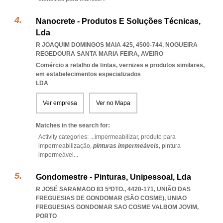
Nanocrete - Produtos E Soluções Técnicas,
Lda
R JOAQUIM DOMINGOS MAIA 425, 4500-744
,
NOGUEIRA
REGEDOURA SANTA MARIA FEIRA
,
AVEIRO
Comércio a retalho de tintas, vernizes e produtos similares,
em estabelecimentos especializados
LDA
Ver empresa
Ver no Mapa
Matches in the search for:
Activity categories: ...
impermeabilizar,
produto para
impermeabilização,
pinturas impermeáveis,
pintura
impermeável
...
Gondomestre - Pinturas, Unipessoal, Lda
R JOSÉ SARAMAGO 83 5ºDTO., 4420-171, UNIÃO DAS
FREGUESIAS DE GONDOMAR (SÃO COSME)
,
UNIAO
FREGUESIAS GONDOMAR SAO COSME VALBOM JOVIM
,
PORTO