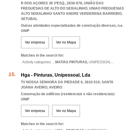
R DOS AÇORES 38 3ºESQ., 2830-078, UNIÃO DAS
FREGUESIAS DE ALTO DO SEIXALINHO
,
UNIAO FREGUESIAS
ALTO SEIXALINHO SANTO ANDRE VERDERENA BARREIRO
,
SETUBAL
Outras atividades especializadas de construção diversas, n.e.
UNIP
Ver empresa
Ver no Mapa
Matches in the search for:
Activity categories: ...
MATIAS PINTURAS,
UNIPESSOAL
...
Hga - Pinturas, Unipessoal, Lda
TV NOSSA SENHORA DA PIEDADE 6, 3810-510
,
SANTA
JOANA AVEIRO
,
AVEIRO
Construção de edifícios (residenciais e não residenciais)
UNIP
Ver empresa
Ver no Mapa
Matches in the search for: