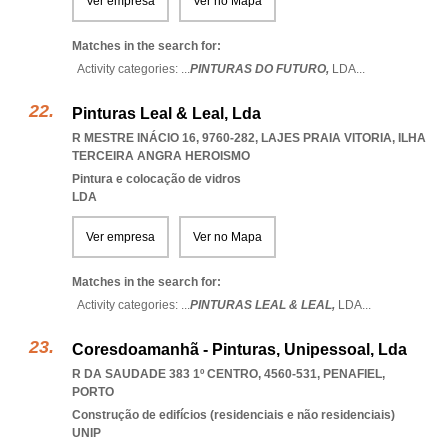
Ver empresa
Ver no Mapa
Matches in the search for:
Activity categories: ...
PINTURAS DO FUTURO,
LDA
...
Pinturas Leal & Leal, Lda
R MESTRE INÁCIO 16, 9760-282
,
LAJES PRAIA VITORIA
,
ILHA
TERCEIRA ANGRA HEROISMO
Pintura e colocação de vidros
LDA
Ver empresa
Ver no Mapa
Matches in the search for:
Activity categories: ...
PINTURAS LEAL & LEAL,
LDA
...
Coresdoamanhã - Pinturas, Unipessoal, Lda
R DA SAUDADE 383 1º CENTRO, 4560-531
,
PENAFIEL
,
PORTO
Construção de edifícios (residenciais e não residenciais)
UNIP