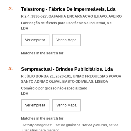
Telastrong - Fábrica De Impermeáveis, Lda
R 2 4, 3830-527
,
GAFANHA ENCARNACAO ILHAVO
,
AVEIRO
Fabricação de têxteis para uso técnico e industrial, n.e.
LDA
Ver empresa
Ver no Mapa
Matches in the search for:
Sempreactual - Brindes Publicitários, Lda
R JÚLIO BORBA 21, 2620-101
,
UNIAO FREGUESIAS POVOA
SANTO ADRIAO OLIVAL BASTO ODIVELAS
,
LISBOA
Comércio por grosso não especializado
LDA
Ver empresa
Ver no Mapa
Matches in the search for:
Activity categories: ...
set de ginástica,
set de pinturas,
set de
utensílios para marisco
...