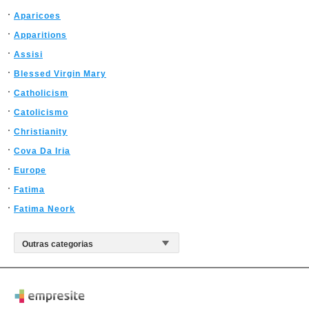
Aparicoes
Apparitions
Assisi
Blessed Virgin Mary
Catholicism
Catolicismo
Christianity
Cova Da Iria
Europe
Fatima
Fatima Neork