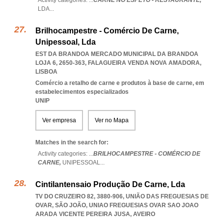
Activity categories: ...
CARNE NO ESPETO - RESTAURANTE,
LDA
...
Brilhocampestre - Comércio De Carne,
Unipessoal, Lda
EST DA BRANDOA MERCADO MUNICIPAL DA BRANDOA
LOJA 6, 2650-363
,
FALAGUEIRA VENDA NOVA AMADORA
,
LISBOA
Comércio a retalho de carne e produtos à base de carne, em
estabelecimentos especializados
UNIP
Ver empresa
Ver no Mapa
Matches in the search for:
Activity categories: ...
BRILHOCAMPESTRE - COMÉRCIO DE
CARNE,
UNIPESSOAL
...
Cintilantensaio Produção De Carne, Lda
TV DO CRUZEIRO 82, 3880-906, UNIÃO DAS FREGUESIAS DE
OVAR, SÃO JOÃO
,
UNIAO FREGUESIAS OVAR SAO JOAO
ARADA VICENTE PEREIRA JUSA
,
AVEIRO