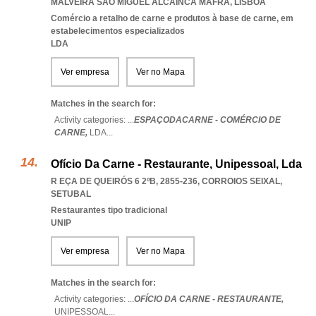
MALVEIRA SAO MIGUEL ALCAINCA MAFRA
,
LISBOA
Comércio a retalho de carne e produtos à base de carne, em
estabelecimentos especializados
LDA
Ver empresa
Ver no Mapa
Matches in the search for:
Activity categories: ...
ESPAÇODACARNE - COMÉRCIO DE
CARNE,
LDA
...
Ofício Da Carne - Restaurante, Unipessoal, Lda
R EÇA DE QUEIRÓS 6 2ºB, 2855-236
,
CORROIOS SEIXAL
,
SETUBAL
Restaurantes tipo tradicional
UNIP
Ver empresa
Ver no Mapa
Matches in the search for:
Activity categories: ...
OFÍCIO DA CARNE - RESTAURANTE,
UNIPESSOAL
...