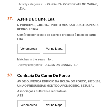
Activity categories: ...
LOURINHO - CONSERVAS DE CARNE,
LDA
...
A.reis Da Carne, Lda
R PRINCIPAL, 2480-162
,
PORTO MOS SAO JOAO BAPTISTA
PEDRO
,
LEIRIA
Comércio por grosso de carne e produtos à base de carne
LDA
Ver empresa
Ver no Mapa
Matches in the search for:
Activity categories: ...
A.REIS DA CARNE,
LDA
...
Confraria Da Carne De Porco
AV DE OLIVENÇA EDIFICIO DA BOLSA DO PORCO, 2870-108
,
UNIAO FREGUESIAS MONTIJO AFONSOEIRO
,
SETUBAL
Associações culturais e recreativas
ASS
Ver empresa
Ver no Mapa