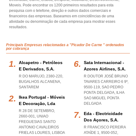
Moveis. Pode encontrar os 1200 primeiros resultados para esta
pesquisa com o telefone, direção e outros dados comerciais e
financeiros das empresas. Baseamos em coincidências de uma
atividade ou denominação de cada empresa para mostrar esses
resultados.
Principais Empresas relacionadas a "Picador De Carne " ordenados
por cobrança
Alcapetro - Petróleos
Sata Internacional -
E Derivados, S.a.
Azores Airlines, S.a.
R DO MARUJO, 2380-220
,
R DOUTOR JOSÉ BRUNO
BUGALHOS ALCANENA
,
TAVARES CARREIRO 6 9º,
SANTAREM
9500-119
,
SAO PEDRO
PONTA DELGADA
,
ILHA
Ikea Portugal - Móveis
SAO MIGUEL PONTA
E Decoração, Lda
DELGADA
R 28 DE SETEMBRO,
Eda - Electricidade
2660-001
,
UNIAO
Dos Açores, S.a.
FREGUESIAS SANTO
ANTONIO CAVALEIROS
R FRANCISCO PEREIRA
FRIELAS LOURES
,
LISBOA
ATAÍDE 1, 9500-052
,