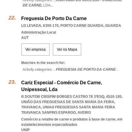
Activity categories: ...
ANATOMIA DO SUCESSO - COMÉRCIO
DE CARNE,
LDA
...
Freguesia De Porto Da Carne
LG LEVADA, 6300-170
,
PORTO CARNE GUARDA
,
GUARDA
Administração Local
AUT
Ver empresa
Ver no Mapa
Matches in the search for:
Activity categories: ...
FREGUESIA DE PORTO DA CARNE
...
Cariz Especial - Comércio De Carne,
Unipessoal, Lda
R DOUTOR CRISPIM BORGES CASTRO 78 3ºESQ, 4520-195,
UNIÃO DAS FREGUESIAS DE SANTA MARIA DA FEIRA,
TRAVANCA
,
UNIAO FREGUESIAS SANTA MARIA FEIRA
TRAVANCA SANFINS ESPARGO
,
AVEIRO
Comércio a retalho de carne e produtos à base de carne, em
estabelecimentos especializados
UNIP