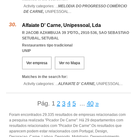
Activity categories: ...
MELODIA DO PROGRESSO COMÉRCIO
DE CARNE,
UNIPESSOAL
...
Alfaiate D' Carne, Unipessoal, Lda
R JACOB AZAMBUJA 39 3ºDTO., 2910-536
,
SAO SEBASTIAO
SETUBAL
,
SETUBAL
Restaurantes tipo tradicional
UNIP
Ver empresa
Ver no Mapa
Matches in the search for:
Activity categories: ...
ALFAIATE D' CARNE,
UNIPESSOAL
...
Pág.
1
2
3
4
5
...
40
»
Foram encontrados 29.335 resultados de empresas relacionadas com
a pesquisa realizada "Picador De Carne". Há 29 departamentos com
resultados relacionados com "Picador De Carne".Os resultados que
aparecem podem estar relacionados com Portugal, Design,
Decoracao, Carne, Lisboa, Desporto, Mobiliario, Desenvolvimento,