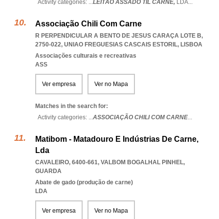
Activity categories: ...
LEITÃO ASSADO TIL CARNE,
LDA
...
Associação Chili Com Carne
R PERPENDICULAR A BENTO DE JESUS CARAÇA LOTE B,
2750-022
,
UNIAO FREGUESIAS CASCAIS ESTORIL
,
LISBOA
Associações culturais e recreativas
ASS
Ver empresa
Ver no Mapa
Matches in the search for:
Activity categories: ...
ASSOCIAÇÃO CHILI COM CARNE
...
Matibom - Matadouro E Indústrias De Carne,
Lda
CAVALEIRO, 6400-661
,
VALBOM BOGALHAL PINHEL
,
GUARDA
Abate de gado (produção de carne)
LDA
Ver empresa
Ver no Mapa