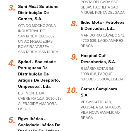
PONTA DELGADA SAO
Sohi Meat Solutions -
SEBASTIAO
,
ILHA SAO
Distribuição De
MIGUEL PONTA DELGADA
Carnes, S.a.
Ilídio Mota - Petróleos
QTA DO MOCHO ZONA
E Derivados, Lda
INDUSTRIAL DE
MAR DO RIO CÁVADO 571,
SANTARÉM, 2005-002
,
4720-539
,
LAGO AMARES
,
UNIAO FREGUESIAS
BRAGA
ROMEIRA VARZEA
SANTAREM
,
SANTAREM
Hospital Cuf
Spdad - Sociedade
Descobertas, S.a.
Portuguesa De
R MÁRIO BOTAS S/N,
Distribuição De
1998-018
,
PARQUE
NACOES LISBOA
,
LISBOA
Artigos De Desporto,
Unipessoal, Lda
Carnes Campicarn,
EST MONTE DA
S.a.
CABREIRA 1/1A, 2610-017
,
VEIGAS, 4770-418
,
ALFRAGIDE AMADORA
,
POUSADA SARAMAGOS
LISBOA
VILA NOVA FAMALICAO
,
BRAGA
Rgvs Ibérica -
Sociedade Ibérica De