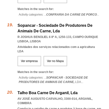
Matches in the search for:
Activity categories: ...
CONFRARIA DA CARNE DE PORCO
...
Sopancar - Sociedade De Produtores De
Animais De Carne, Lda
R JOSHUA BENOLIEL 6 8º A, 1250-133
,
CAMPO OURIQUE
LISBOA
,
LISBOA
Atividades dos serviços relacionados com a agricultura
LDA
Ver empresa
Ver no Mapa
Matches in the search for:
Activity categories: ...
SOPANCAR - SOCIEDADE DE
PRODUTORES DE ANIMAIS DE CARNE,
LDA
...
Talho Boa Carne De Arganil, Lda
AV JOSÉ AUGUSTO CARVALHO, 3300-014
,
ARGANIL
,
COIMBRA
Comércio a retalho de carne e produtos à base de carne, em