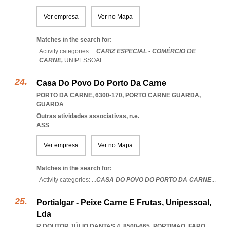
Ver empresa
Ver no Mapa
Matches in the search for:
Activity categories: ...
CARIZ ESPECIAL - COMÉRCIO DE
CARNE,
UNIPESSOAL
...
Casa Do Povo Do Porto Da Carne
PORTO DA CARNE, 6300-170
,
PORTO CARNE GUARDA
,
GUARDA
Outras atividades associativas, n.e.
ASS
Ver empresa
Ver no Mapa
Matches in the search for:
Activity categories: ...
CASA DO POVO DO PORTO DA CARNE
...
Portialgar - Peixe Carne E Frutas, Unipessoal,
Lda
R DOUTOR JÚLIO DANTAS 4, 8500-665
,
PORTIMAO
,
FARO