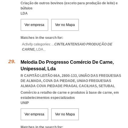
Criação de outros bovinos (exceto para produção de leite) e
búfalos
LDA
Ver empresa
Ver no Mapa
Matches in the search for:
Activity categories: ...
CINTILANTENSAIO PRODUÇÃO DE
CARNE,
LDA
...
Melodia Do Progresso Comércio De Carne,
Unipessoal, Lda
R CAPITÃO LEITÃO 66A, 2800-133, UNIÃO DAS FREGUESIAS
DE ALMADA, COVA DA PIEDADE
,
UNIAO FREGUESIAS
ALMADA COVA PIEDADE PRAGAL CACILHAS
,
SETUBAL
Comércio a retalho de carne e produtos à base de carne, em
estabelecimentos especializados
UNIP
Ver empresa
Ver no Mapa
Matches in the search for: