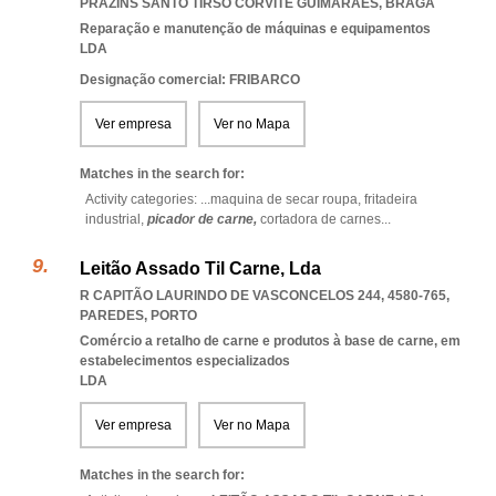
PRAZINS SANTO TIRSO CORVITE GUIMARAES
,
BRAGA
Reparação e manutenção de máquinas e equipamentos
LDA
Designação comercial: FRIBARCO
Ver empresa
Ver no Mapa
Matches in the search for:
Activity categories: ...
maquina de secar roupa,
fritadeira
industrial,
picador de carne,
cortadora de carnes
...
Leitão Assado Til Carne, Lda
R CAPITÃO LAURINDO DE VASCONCELOS 244, 4580-765
,
PAREDES
,
PORTO
Comércio a retalho de carne e produtos à base de carne, em
estabelecimentos especializados
LDA
Ver empresa
Ver no Mapa
Matches in the search for: