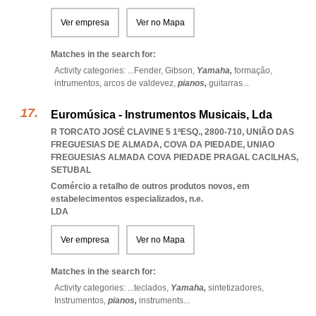
Ver empresa
Ver no Mapa
Matches in the search for:
Activity categories: ...
Fender,
Gibson,
Yamaha,
formação,
intrumentos,
arcos de valdevez,
pianos,
guitarras
...
Euromúsica - Instrumentos Musicais, Lda
R TORCATO JOSÉ CLAVINE 5 1ºESQ., 2800-710, UNIÃO DAS
FREGUESIAS DE ALMADA, COVA DA PIEDADE
,
UNIAO
FREGUESIAS ALMADA COVA PIEDADE PRAGAL CACILHAS
,
SETUBAL
Comércio a retalho de outros produtos novos, em
estabelecimentos especializados, n.e.
LDA
Ver empresa
Ver no Mapa
Matches in the search for:
Activity categories: ...
teclados,
Yamaha,
sintetizadores,
Instrumentos,
pianos,
instruments
...