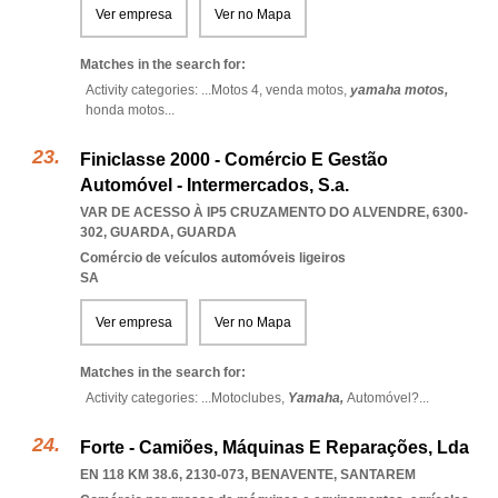
Ver empresa
Ver no Mapa
Matches in the search for:
Activity categories: ...
Motos 4,
venda motos,
yamaha motos,
honda motos
...
Finiclasse 2000 - Comércio E Gestão
Automóvel - Intermercados, S.a.
VAR DE ACESSO À IP5 CRUZAMENTO DO ALVENDRE, 6300-
302
,
GUARDA
,
GUARDA
Comércio de veículos automóveis ligeiros
SA
Ver empresa
Ver no Mapa
Matches in the search for:
Activity categories: ...
Motoclubes,
Yamaha,
Automóvel?
...
Forte - Camiões, Máquinas E Reparações, Lda
EN 118 KM 38.6, 2130-073
,
BENAVENTE
,
SANTAREM