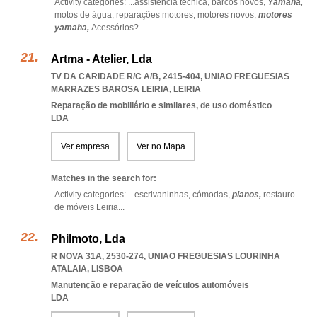
Activity categories: ...
assistência técnica,
barcos novos,
Yamaha,
motos de água,
reparações motores,
motores novos,
motores
yamaha,
Acessórios?
...
Artma - Atelier, Lda
TV DA CARIDADE R/C A/B, 2415-404
,
UNIAO FREGUESIAS
MARRAZES BAROSA LEIRIA
,
LEIRIA
Reparação de mobiliário e similares, de uso doméstico
LDA
Ver empresa
Ver no Mapa
Matches in the search for:
Activity categories: ...
escrivaninhas,
cómodas,
pianos,
restauro
de móveis Leiria
...
Philmoto, Lda
R NOVA 31A, 2530-274
,
UNIAO FREGUESIAS LOURINHA
ATALAIA
,
LISBOA
Manutenção e reparação de veículos automóveis
LDA