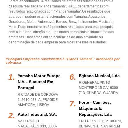
Foram encontrados 34 resultados de empresas relacionadas com a
pesquisa realizada "Pianos Yamaha". Há 11 departamentos com
resultados relacionados com "Pianos Yamaha".Os resultados que
aparecem podem estar relacionados com Yamaha, Acessorios,
Geradores, Motos, Automovel, Barcos, Bmw, Instrumentos Musicais,
Moto. Pode encontrar os 34 primeiros resultados para esta pesquisa
com o telefone, direção e outros dados comerciais e financeiros das
empresas. Baseamos em coincidências de uma atividade ou
denominação de cada empresa para mostrar esses resultados.
Principais Empresas relacionadas a "Pianos Yamaha " ordenados por
cobrança
Yamaha Motor Europe
Egitana Musical, Lda
N.v. - Sucursal Em
R GENERAL PINTO
Portugal
MONTEIRO 15 C/V, 6300-
713
,
GUARDA
,
GUARDA
R CIDADE DE CÓRDOVA
1, 2610-038
,
ALFRAGIDE
Forte - Camiões,
AMADORA
,
LISBOA
Máquinas E
Auto Industrial, S.a.
Reparações, Lda
AV FERNÃO DE
EN 118 KM 38.6, 2130-073
,
MAGALHÃES 333, 3000-
BENAVENTE
,
SANTAREM