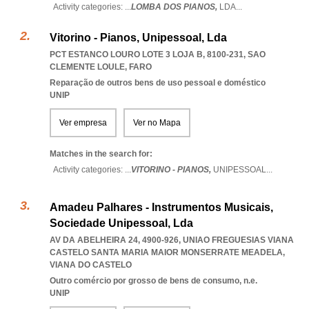
Activity categories: ...
LOMBA DOS PIANOS,
LDA
...
Vitorino - Pianos, Unipessoal, Lda
PCT ESTANCO LOURO LOTE 3 LOJA B, 8100-231
,
SAO
CLEMENTE LOULE
,
FARO
Reparação de outros bens de uso pessoal e doméstico
UNIP
Ver empresa
Ver no Mapa
Matches in the search for:
Activity categories: ...
VITORINO - PIANOS,
UNIPESSOAL
...
Amadeu Palhares - Instrumentos Musicais,
Sociedade Unipessoal, Lda
AV DA ABELHEIRA 24, 4900-926
,
UNIAO FREGUESIAS VIANA
CASTELO SANTA MARIA MAIOR MONSERRATE MEADELA
,
VIANA DO CASTELO
Outro comércio por grosso de bens de consumo, n.e.
UNIP