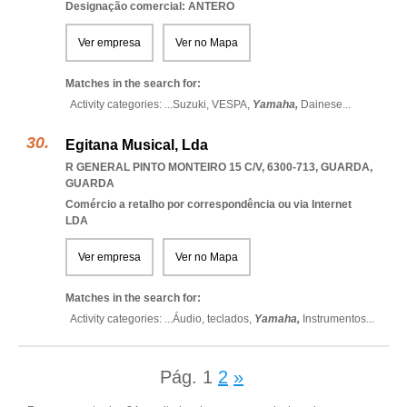
Designação comercial: ANTERO
Ver empresa
Ver no Mapa
Matches in the search for:
Activity categories: ...
Suzuki,
VESPA,
Yamaha,
Dainese
...
Egitana Musical, Lda
R GENERAL PINTO MONTEIRO 15 C/V, 6300-713
,
GUARDA
,
GUARDA
Comércio a retalho por correspondência ou via Internet
LDA
Ver empresa
Ver no Mapa
Matches in the search for:
Activity categories: ...
Áudio,
teclados,
Yamaha,
Instrumentos
...
Pág.
1
2
»