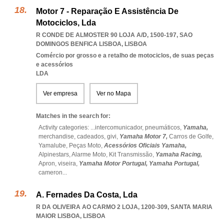
Motor 7 - Reparação E Assistência De
Motociclos, Lda
R CONDE DE ALMOSTER 90 LOJA A/D, 1500-197
,
SAO
DOMINGOS BENFICA LISBOA
,
LISBOA
Comércio por grosso e a retalho de motociclos, de suas peças
e acessórios
LDA
Ver empresa
Ver no Mapa
Matches in the search for:
Activity categories: ...
intercomunicador,
pneumáticos,
Yamaha,
merchandise,
cadeados,
givi,
Yamaha Motor 7,
Carros de Golfe,
Yamalube,
Peças Moto,
Acessórios Oficiais Yamaha,
Alpinestars,
Alarme Moto,
Kit Transmissão,
Yamaha Racing,
Apron,
viseira,
Yamaha Motor Portugal,
Yamaha Portugal,
cameron
...
A. Fernades Da Costa, Lda
R DA OLIVEIRA AO CARMO 2 LOJA, 1200-309
,
SANTA MARIA
MAIOR LISBOA
,
LISBOA