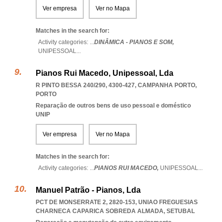
Ver empresa
Ver no Mapa
Matches in the search for:
Activity categories: ...
DINÂMICA - PIANOS E SOM,
UNIPESSOAL
...
Pianos Rui Macedo, Unipessoal, Lda
R PINTO BESSA 240/290, 4300-427
,
CAMPANHA PORTO
,
PORTO
Reparação de outros bens de uso pessoal e doméstico
UNIP
Ver empresa
Ver no Mapa
Matches in the search for:
Activity categories: ...
PIANOS RUI MACEDO,
UNIPESSOAL
...
Manuel Patrão - Pianos, Lda
PCT DE MONSERRATE 2, 2820-153
,
UNIAO FREGUESIAS
CHARNECA CAPARICA SOBREDA ALMADA
,
SETUBAL