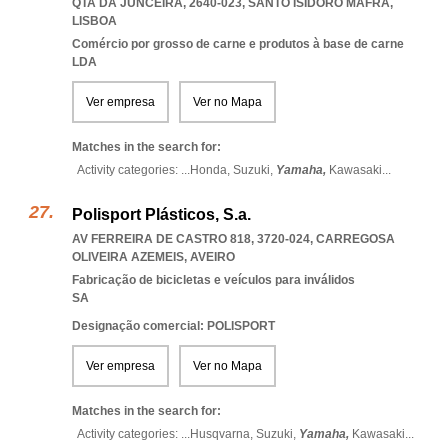
QTA DA JUNCEIRA, 2640-023
,
SANTO ISIDORO MAFRA
,
LISBOA
Comércio por grosso de carne e produtos à base de carne
LDA
Ver empresa
Ver no Mapa
Matches in the search for:
Activity categories: ...
Honda,
Suzuki,
Yamaha,
Kawasaki
...
Polisport Plásticos, S.a.
AV FERREIRA DE CASTRO 818, 3720-024
,
CARREGOSA
OLIVEIRA AZEMEIS
,
AVEIRO
Fabricação de bicicletas e veículos para inválidos
SA
Designação comercial: POLISPORT
Ver empresa
Ver no Mapa
Matches in the search for:
Activity categories: ...
Husqvarna,
Suzuki,
Yamaha,
Kawasaki
...