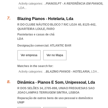
Activity categories: ...
PIANOS.PT - A REFERÊNCIA EM PIANOS,
LDA
...
Blazing Pianos - Hotelaria, Lda
R DO CLUBE NÁUTICO BLOCO 7 R/C LOJA 40, 8125-442
,
QUARTEIRA LOULE
,
FARO
Pastelarias e casas de chá
LDA
Designação comercial: ATLANTIC BAR
Ver empresa
Ver no Mapa
Matches in the search for:
Activity categories: ...
BLAZING PIANOS - HOTELARIA,
LDA
...
Dinâmica - Pianos E Som, Unipessoal, Lda
R DOS SELÕES 34, 2705-898
,
UNIAO FREGUESIAS SAO
JOAO LAMPAS TERRUGEM SINTRA
,
LISBOA
Reparação de outros bens de uso pessoal e doméstico
UNIP