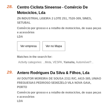
Centro Ciclista Sineense - Comércio De
Motociclos, Lda
ZN INDUSTRIAL LIGEIRA 2 LOTE 251, 7520-309
,
SINES
,
SETUBAL
Comércio por grosso e a retalho de motociclos, de suas peças
e acessórios
LDA
Ver empresa
Ver no Mapa
Matches in the search for:
Activity categories: ...
Mota,
VESPA,
Yamaha,
Automóvel?
...
Antero Rodrigues Da Silva & Filhos, Lda
AV DOUTOR MOREIRA DE SOUSA 2311 R/C, 4415-385
,
UNIAO
FREGUESIAS PEDROSO SEIXEZELO VILA NOVA GAIA
,
PORTO
Comércio por grosso e a retalho de motociclos, de suas peças
e acessórios
LDA