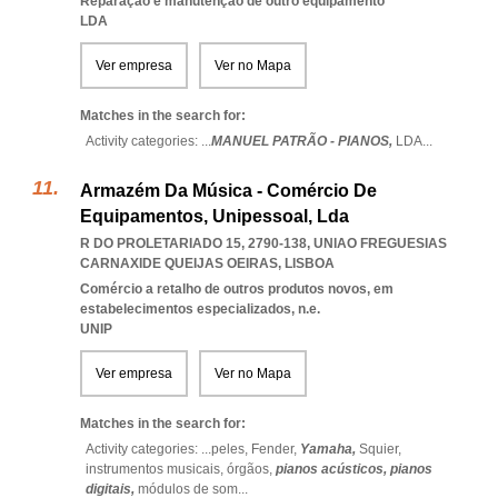
Reparação e manutenção de outro equipamento
LDA
Ver empresa
Ver no Mapa
Matches in the search for:
Activity categories: ...
MANUEL PATRÃO - PIANOS,
LDA
...
Armazém Da Música - Comércio De
Equipamentos, Unipessoal, Lda
R DO PROLETARIADO 15, 2790-138
,
UNIAO FREGUESIAS
CARNAXIDE QUEIJAS OEIRAS
,
LISBOA
Comércio a retalho de outros produtos novos, em
estabelecimentos especializados, n.e.
UNIP
Ver empresa
Ver no Mapa
Matches in the search for:
Activity categories: ...
peles,
Fender,
Yamaha,
Squier,
instrumentos musicais,
órgãos,
pianos acústicos,
pianos
digitais,
módulos de som
...