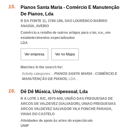
Pianos Santa Maria - Comércio E Manutenção
De Pianos, Lda
R DA FONTE 11, 3780-186
,
SAO LOURENCO BAIRRO
ANADIA
,
AVEIRO
Comércio a retalho de outros artigos para o lar, n.e., em
estabelecimentos especializados
LDA
Ver empresa
Ver no Mapa
Matches in the search for:
Activity categories: ...
PIANOS SANTA MARIA - COMÉRCIO E
MANUTENÇÃO DE PIANOS,
LDA
...
Dê Dê Música, Unipessoal, Lda
R A LOTE 1 R/C, 4970-600, UNIÃO DAS FREGUESIAS DE
ARCOS DE VALDEVEZ (SALVADOR)
,
UNIAO FREGUESIAS
ARCOS VALDEVEZ SALVADOR VILA FONCHE PARADA
,
VIANA DO CASTELO
Atividades de apoio às artes do espectáculo
UNIP