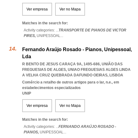
Ver empresa
Ver no Mapa
Matches in the search for:
Activity categories: ...
TRANSPORTE DE PIANOS DE VICTOR
PIRES,
UNIPESSOAL
...
Fernando Araújo Rosado - Pianos, Unipessoal,
Lda
R BENTO DE JESUS CARAÇA 9A, 1495-686, UNIÃO DAS
FREGUESIAS DE ALGES
,
UNIAO FREGUESIAS ALGES LINDA
A VELHA CRUZ QUEBRADA DAFUNDO OEIRAS
,
LISBOA
Comércio a retalho de outros artigos para o lar, n.e., em
estabelecimentos especializados
UNIP
Ver empresa
Ver no Mapa
Matches in the search for:
Activity categories: ...
FERNANDO ARAÚJO ROSADO -
PIANOS,
UNIPESSOAL
...