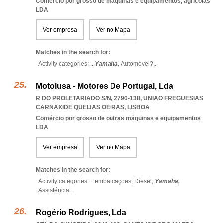
Comércio por grosso de máquinas e equipamentos, agrícolas
LDA
Ver empresa
Ver no Mapa
Matches in the search for:
Activity categories: ...
Yamaha,
Automóvel?
...
Motolusa - Motores De Portugal, Lda
R DO PROLETARIADO S/N, 2790-138
,
UNIAO FREGUESIAS
CARNAXIDE QUEIJAS OEIRAS
,
LISBOA
Comércio por grosso de outras máquinas e equipamentos
LDA
Ver empresa
Ver no Mapa
Matches in the search for:
Activity categories: ...
embarcaçoes,
Diesel,
Yamaha,
Assisténcia
...
Rogério Rodrigues, Lda