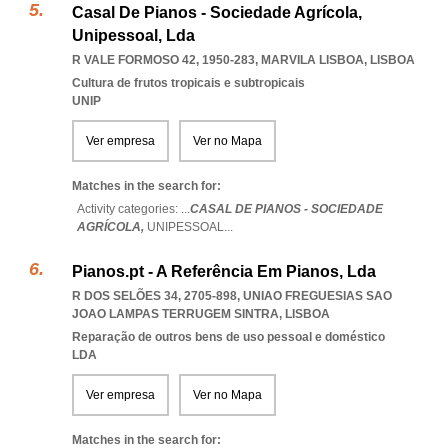
Casal De Pianos - Sociedade Agrícola,
Unipessoal, Lda
R VALE FORMOSO 42, 1950-283
,
MARVILA LISBOA
,
LISBOA
Cultura de frutos tropicais e subtropicais
UNIP
Ver empresa
Ver no Mapa
Matches in the search for:
Activity categories: ...
CASAL DE PIANOS - SOCIEDADE
AGRÍCOLA,
UNIPESSOAL
...
Pianos.pt - A Referência Em Pianos, Lda
R DOS SELÕES 34, 2705-898
,
UNIAO FREGUESIAS SAO
JOAO LAMPAS TERRUGEM SINTRA
,
LISBOA
Reparação de outros bens de uso pessoal e doméstico
LDA
Ver empresa
Ver no Mapa
Matches in the search for: