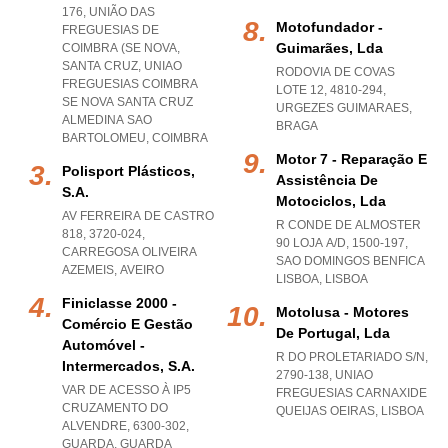
176, UNIÃO DAS
Motofundador -
FREGUESIAS DE
Guimarães, Lda
COIMBRA (SE NOVA,
SANTA CRUZ
,
UNIAO
RODOVIA DE COVAS
FREGUESIAS COIMBRA
LOTE 12, 4810-294
,
SE NOVA SANTA CRUZ
URGEZES GUIMARAES
,
ALMEDINA SAO
BRAGA
BARTOLOMEU
,
COIMBRA
Motor 7 - Reparação E
Polisport Plásticos,
Assistência De
S.a.
Motociclos, Lda
AV FERREIRA DE CASTRO
R CONDE DE ALMOSTER
818, 3720-024
,
90 LOJA A/D, 1500-197
,
CARREGOSA OLIVEIRA
SAO DOMINGOS BENFICA
AZEMEIS
,
AVEIRO
LISBOA
,
LISBOA
Finiclasse 2000 -
Motolusa - Motores
Comércio E Gestão
De Portugal, Lda
Automóvel -
R DO PROLETARIADO S/N,
Intermercados, S.a.
2790-138
,
UNIAO
VAR DE ACESSO À IP5
FREGUESIAS CARNAXIDE
CRUZAMENTO DO
QUEIJAS OEIRAS
,
LISBOA
ALVENDRE, 6300-302
,
GUARDA
,
GUARDA