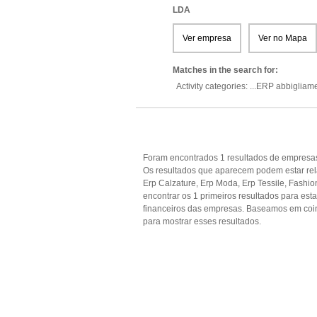
LDA
Ver empresa
Ver no Mapa
Matches in the search for:
Activity categories: ...
ERP abbigliam
Foram encontrados 1 resultados de empresas 
Os resultados que aparecem podem estar rel
Erp Calzature, Erp Moda, Erp Tessile, Fashi
encontrar os 1 primeiros resultados para est
financeiros das empresas. Baseamos em coi
para mostrar esses resultados.