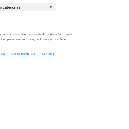
ncontrar novos clientes através da publicação gratuita
a empresa em nosso site, de forma gratuita, hoje
ugal
Condições de uso
Contacto