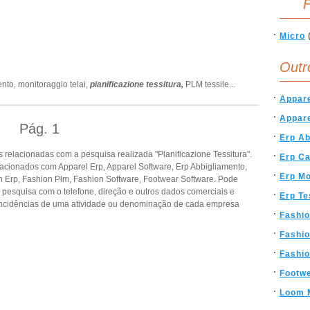
F
Micro
Outr
ento,
monitoraggio telai,
pianificazione tessitura,
PLM tessile
...
Appare
Appare
Pág.
1
Erp Ab
relacionadas com a pesquisa realizada "Pianificazione Tessitura".
Erp Ca
acionados com Apparel Erp, Apparel Software, Erp Abbigliamento,
Erp M
on Erp, Fashion Plm, Fashion Software, Footwear Software. Pode
a pesquisa com o telefone, direção e outros dados comerciais e
Erp Te
ncidências de uma atividade ou denominação de cada empresa
Fashio
Fashi
Fashio
Footwe
Loom M