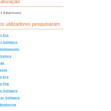
aturação
(1 Empresas)
os utilizadores pesquisaram
l Erp
l Software
bigliamento
lzature
oda
ssile
n Erp
on Plm
n Software
ar Software
onitoring