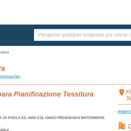
Pesquisar:
situra
ura
informações
Fi
ara Pianificazione Tessitura
T
PORT
20 4ºSALA ES, 4450-218
,
UNIAO FREGUESIAS MATOSINHOS
D
mática