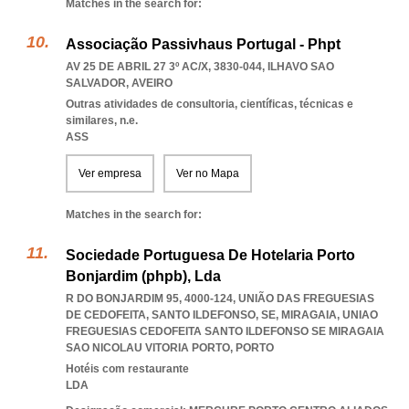
Matches in the search for:
Associação Passivhaus Portugal - Phpt
AV 25 DE ABRIL 27 3º AC/X, 3830-044
,
ILHAVO SAO
SALVADOR
,
AVEIRO
Outras atividades de consultoria, científicas, técnicas e
similares, n.e.
ASS
Ver empresa
Ver no Mapa
Matches in the search for:
Sociedade Portuguesa De Hotelaria Porto
Bonjardim (phpb), Lda
R DO BONJARDIM 95, 4000-124, UNIÃO DAS FREGUESIAS
DE CEDOFEITA, SANTO ILDEFONSO, SE, MIRAGAIA
,
UNIAO
FREGUESIAS CEDOFEITA SANTO ILDEFONSO SE MIRAGAIA
SAO NICOLAU VITORIA PORTO
,
PORTO
Hotéis com restaurante
LDA