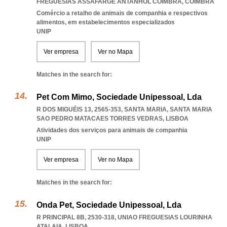
FREGUESIAS ASSAFARGE ANTANHOL COIMBRA
,
COIMBRA
Comércio a retalho de animais de companhia e respectivos
alimentos, em estabelecimentos especializados
UNIP
Ver empresa
Ver no Mapa
Matches in the search for:
Pet Com Mimo, Sociedade Unipessoal, Lda
R DOS MIGUÉIS 13, 2565-353, SANTA MARIA
,
SANTA MARIA
SAO PEDRO MATACAES TORRES VEDRAS
,
LISBOA
Atividades dos serviços para animais de companhia
UNIP
Ver empresa
Ver no Mapa
Matches in the search for:
Onda Pet, Sociedade Unipessoal, Lda
R PRINCIPAL 8B, 2530-318
,
UNIAO FREGUESIAS LOURINHA
ATALAIA
,
LISBOA