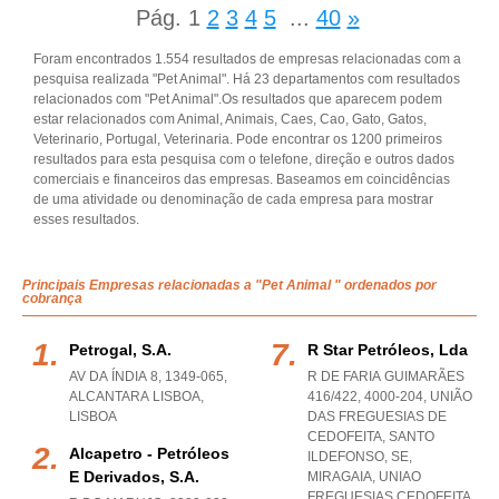
Pág.
1
2
3
4
5
...
40
»
Foram encontrados 1.554 resultados de empresas relacionadas com a
pesquisa realizada "Pet Animal". Há 23 departamentos com resultados
relacionados com "Pet Animal".Os resultados que aparecem podem
estar relacionados com Animal, Animais, Caes, Cao, Gato, Gatos,
Veterinario, Portugal, Veterinaria. Pode encontrar os 1200 primeiros
resultados para esta pesquisa com o telefone, direção e outros dados
comerciais e financeiros das empresas. Baseamos em coincidências
de uma atividade ou denominação de cada empresa para mostrar
esses resultados.
Principais Empresas relacionadas a "Pet Animal " ordenados por
cobrança
Petrogal, S.a.
R Star Petróleos, Lda
AV DA ÍNDIA 8, 1349-065
,
R DE FARIA GUIMARÃES
ALCANTARA LISBOA
,
416/422, 4000-204, UNIÃO
LISBOA
DAS FREGUESIAS DE
CEDOFEITA, SANTO
Alcapetro - Petróleos
ILDEFONSO, SE,
E Derivados, S.a.
MIRAGAIA
,
UNIAO
FREGUESIAS CEDOFEITA