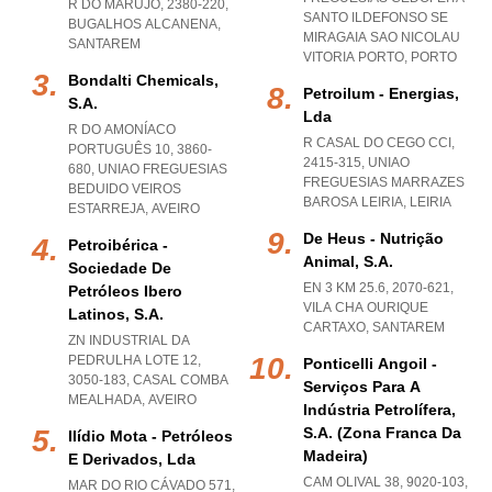
R DO MARUJO, 2380-220
,
SANTO ILDEFONSO SE
BUGALHOS ALCANENA
,
MIRAGAIA SAO NICOLAU
SANTAREM
VITORIA PORTO
,
PORTO
Bondalti Chemicals,
Petroilum - Energias,
S.a.
Lda
R DO AMONÍACO
R CASAL DO CEGO CCI,
PORTUGUÊS 10, 3860-
2415-315
,
UNIAO
680
,
UNIAO FREGUESIAS
FREGUESIAS MARRAZES
BEDUIDO VEIROS
BAROSA LEIRIA
,
LEIRIA
ESTARREJA
,
AVEIRO
De Heus - Nutrição
Petroibérica -
Animal, S.a.
Sociedade De
EN 3 KM 25.6, 2070-621
,
Petróleos Ibero
VILA CHA OURIQUE
Latinos, S.a.
CARTAXO
,
SANTAREM
ZN INDUSTRIAL DA
PEDRULHA LOTE 12,
Ponticelli Angoil -
3050-183
,
CASAL COMBA
Serviços Para A
MEALHADA
,
AVEIRO
Indústria Petrolífera,
S.a. (zona Franca Da
Ilídio Mota - Petróleos
Madeira)
E Derivados, Lda
CAM OLIVAL 38, 9020-103
,
MAR DO RIO CÁVADO 571,