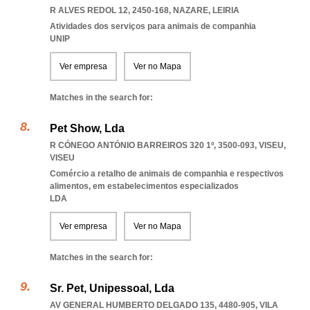
R ALVES REDOL 12, 2450-168
,
NAZARE
,
LEIRIA
Atividades dos serviços para animais de companhia
UNIP
Ver empresa
Ver no Mapa
Matches in the search for:
Pet Show, Lda
R CÓNEGO ANTÓNIO BARREIROS 320 1º, 3500-093
,
VISEU
,
VISEU
Comércio a retalho de animais de companhia e respectivos
alimentos, em estabelecimentos especializados
LDA
Ver empresa
Ver no Mapa
Matches in the search for:
Sr. Pet, Unipessoal, Lda
AV GENERAL HUMBERTO DELGADO 135, 4480-905
,
VILA