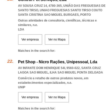
AV SOUSA CRUZ 14, 4780-365, UNIÃO DAS FREGUESIAS DE
SANTO TIRSO
,
UNIAO FREGUESIAS SANTO TIRSO COUTO
SANTA CRISTINA SAO MIGUEL BURGAES
,
PORTO
Outras atividades de consultoria, científicas, técnicas e
similares, n.e.
LDA
Ver empresa
Ver no Mapa
Matches in the search for:
Pet Shop - Nicro Rações, Unipessoal, Lda
AV INFANTE DOM HENRIQUE 54I, 9560-022
,
SANTA CRUZ
LAGOA SAO MIGUEL
,
ILHA SAO MIGUEL PONTA DELGADA
Comércio a retalho de outros produtos novos, em
estabelecimentos especializados, n.e.
UNIP
Ver empresa
Ver no Mapa
Matches in the search for: