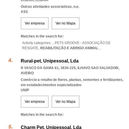
LISBOA
,
LISBOA
Outras atividades associativas, n.e.
ASS
Ver empresa
Ver no Mapa
Matches in the search for:
Activity categories: ...
PETS GROOVE - ASSOCIAÇÃO DE
RESGATE,
REABILITAÇÃO E ABRIGO ANIMAL
...
Rural-pet, Unipessoal, Lda
R VASCO DA GAMA 61, 3830-225
,
ILHAVO SAO SALVADOR
,
AVEIRO
Comércio a retalho de flores, plantas, sementes e fertilizantes,
em estabelecimentos especializados
UNIP
Ver empresa
Ver no Mapa
Matches in the search for:
Charm Pet, Unipessoal, Lda