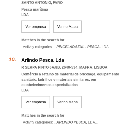
SANTO ANTONIO
,
FARO
Pesca marítima
LDA
Ver empresa
Ver no Mapa
Matches in the search for:
Activity categories: ...
PINCELADAZUL - PESCA,
LDA
...
Arlindo Pesca, Lda
R SERPA PINTO 6A/8B, 2640-534
,
MAFRA
,
LISBOA
Comércio a retalho de material de bricolage, equipamento
sanitário, ladrilhos e materiais similares, em
estabelecimentos especializados
LDA
Ver empresa
Ver no Mapa
Matches in the search for:
Activity categories: ...
ARLINDO PESCA,
LDA
...