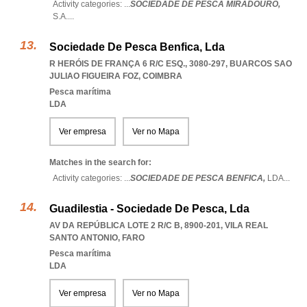
Activity categories: ...
SOCIEDADE DE PESCA MIRADOURO,
S.A.
...
Sociedade De Pesca Benfica, Lda
R HERÓIS DE FRANÇA 6 R/C ESQ., 3080-297
,
BUARCOS SAO
JULIAO FIGUEIRA FOZ
,
COIMBRA
Pesca marítima
LDA
Ver empresa
Ver no Mapa
Matches in the search for:
Activity categories: ...
SOCIEDADE DE PESCA BENFICA,
LDA
...
Guadilestia - Sociedade De Pesca, Lda
AV DA REPÚBLICA LOTE 2 R/C B, 8900-201
,
VILA REAL
SANTO ANTONIO
,
FARO
Pesca marítima
LDA
Ver empresa
Ver no Mapa