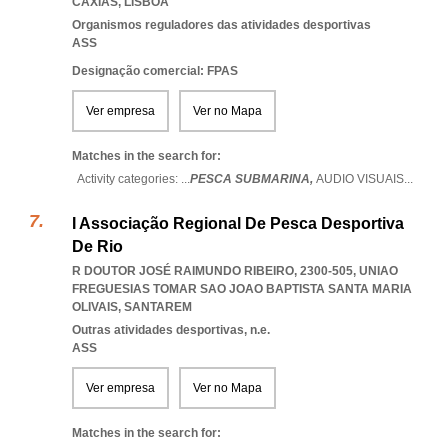
CAXIAS
,
LISBOA
Organismos reguladores das atividades desportivas
ASS
Designação comercial: FPAS
Ver empresa
Ver no Mapa
Matches in the search for:
Activity categories: ...
PESCA SUBMARINA,
AUDIO VISUAIS
...
I Associação Regional De Pesca Desportiva
De Rio
R DOUTOR JOSÉ RAIMUNDO RIBEIRO, 2300-505
,
UNIAO
FREGUESIAS TOMAR SAO JOAO BAPTISTA SANTA MARIA
OLIVAIS
,
SANTAREM
Outras atividades desportivas, n.e.
ASS
Ver empresa
Ver no Mapa
Matches in the search for: