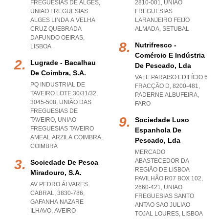
FREGUESIAS DE ALGES
,
2810-001
,
UNIAO
UNIAO FREGUESIAS
FREGUESIAS
ALGES LINDA A VELHA
LARANJEIRO FEIJO
CRUZ QUEBRADA
ALMADA
,
SETUBAL
DAFUNDO OEIRAS
,
Nutrifresco -
LISBOA
Comércio E Indústria
Lugrade - Bacalhau
De Pescado, Lda
De Coimbra, S.a.
VALE PARAISO EDIFÍCIO 6
PQ INDUSTRIAL DE
FRACÇÃO D, 8200-481
,
TAVEIRO LOTE 30/31/32,
PADERNE ALBUFEIRA
,
3045-508, UNIÃO DAS
FARO
FREGUESIAS DE
Sociedade Luso
TAVEIRO
,
UNIAO
FREGUESIAS TAVEIRO
Espanhola De
AMEAL ARZILA COIMBRA
,
Pescado, Lda
COIMBRA
MERCADO
ABASTECEDOR DA
Sociedade De Pesca
REGIÃO DE LISBOA
Miradouro, S.a.
PAVILHÃO R07 BOX 102,
AV PEDRO ÁLVARES
2660-421
,
UNIAO
CABRAL, 3830-786
,
FREGUESIAS SANTO
GAFANHA NAZARE
ANTAO SAO JULIAO
ILHAVO
,
AVEIRO
TOJAL LOURES
,
LISBOA