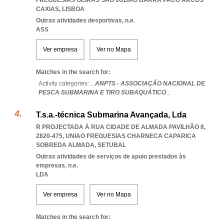
FREGUESIAS OEIRAS SAO JULIAO BARRA PACO ARCOS
CAXIAS
,
LISBOA
Outras atividades desportivas, n.e.
ASS
Ver empresa
Ver no Mapa
Matches in the search for:
Activity categories: ...
ANPTS - ASSOCIAÇÃO NACIONAL DE
PESCA SUBMARINA E TIRO SUBAQUÁTICO
...
T.s.a.-técnica Submarina Avançada, Lda
R PROJECTADA À RUA CIDADE DE ALMADA PAVILHÃO 8,
2820-475
,
UNIAO FREGUESIAS CHARNECA CAPARICA
SOBREDA ALMADA
,
SETUBAL
Outras atividades de serviços de apoio prestados às
empresas, n.e.
LDA
Ver empresa
Ver no Mapa
Matches in the search for: