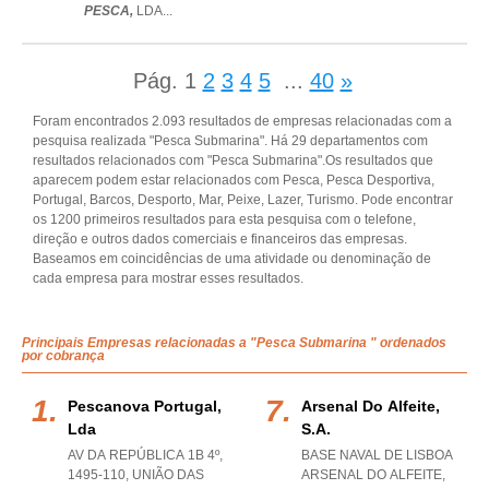
PESCA,
LDA
...
Pág.
1
2
3
4
5
...
40
»
Foram encontrados 2.093 resultados de empresas relacionadas com a
pesquisa realizada "Pesca Submarina". Há 29 departamentos com
resultados relacionados com "Pesca Submarina".Os resultados que
aparecem podem estar relacionados com Pesca, Pesca Desportiva,
Portugal, Barcos, Desporto, Mar, Peixe, Lazer, Turismo. Pode encontrar
os 1200 primeiros resultados para esta pesquisa com o telefone,
direção e outros dados comerciais e financeiros das empresas.
Baseamos em coincidências de uma atividade ou denominação de
cada empresa para mostrar esses resultados.
Principais Empresas relacionadas a "Pesca Submarina " ordenados
por cobrança
Pescanova Portugal,
Arsenal Do Alfeite,
Lda
S.a.
AV DA REPÚBLICA 1B 4º,
BASE NAVAL DE LISBOA
1495-110, UNIÃO DAS
ARSENAL DO ALFEITE,