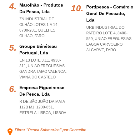
Marolhão - Produtos
Portipesca - Comércio
Da Pesca, Lda
Geral De Pescado,
ZN INDUSTRIAL DE
Lda
OLHÃO LOTES 1 A 14,
URB INDUSTRIAL DO
8700-281
,
QUELFES
PATEIRO LOTE 4, 8400-
OLHAO
,
FARO
559
,
UNIAO FREGUESIAS
LAGOA CARVOEIRO
Groupe Bénéteau
ALGARVE
,
FARO
Portugal, Lda
EN 13 LOTE 3.11, 4930-
311
,
UNIAO FREGUESIAS
GANDRA TAIAO VALENCA
,
VIANA DO CASTELO
Empresa Figueirense
De Pesca, Lda
R DE SÃO JOÃO DA MATA
112B M1, 1200-851
,
ESTRELA LISBOA
,
LISBOA
Filtrar "Pesca Submarina" por Concelho