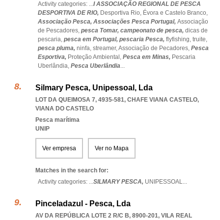
Activity categories: ...
I ASSOCIAÇÃO REGIONAL DE PESCA
DESPORTIVA DE RIO,
Desportiva Rio,
Évora e Castelo Branco,
Associação Pesca,
Associações Pesca Portugal,
Associação
de Pescadores,
pesca Tomar,
campeonato de pesca,
dicas de
pescaria,
pesca em Portugal,
pescaria Pesca,
flyfishing,
truite,
pesca pluma,
ninfa,
streamer,
Associação de Pecadores,
Pesca
Esportiva,
Proteção Ambiental,
Pesca em Minas,
Pescaria
Uberlândia,
Pesca Uberlândia
...
Silmary Pesca, Unipessoal, Lda
LOT DA QUEIMOSA 7, 4935-581
,
CHAFE VIANA CASTELO
,
VIANA DO CASTELO
Pesca marítima
UNIP
Ver empresa
Ver no Mapa
Matches in the search for:
Activity categories: ...
SILMARY PESCA,
UNIPESSOAL
...
Pinceladazul - Pesca, Lda
AV DA REPÚBLICA LOTE 2 R/C B, 8900-201
,
VILA REAL