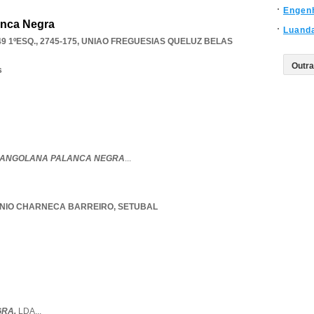
Engen
anca Negra
Luand
1ºESQ., 2745-175
,
UNIAO FREGUESIAS QUELUZ BELAS
s
 ANGOLANA PALANCA NEGRA
...
NIO CHARNECA BARREIRO
,
SETUBAL
GRA,
LDA
...