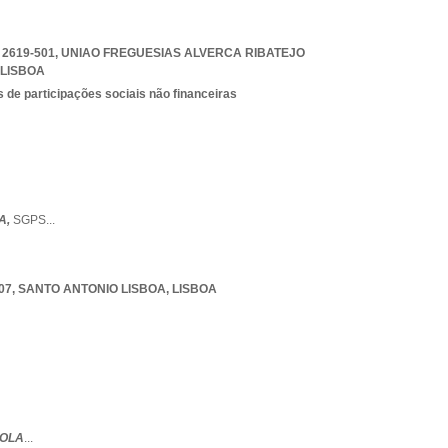
 2619-501
,
UNIAO FREGUESIAS ALVERCA RIBATEJO
LISBOA
 de participações sociais não financeiras
A,
SGPS
...
07
,
SANTO ANTONIO LISBOA
,
LISBOA
GOLA
...