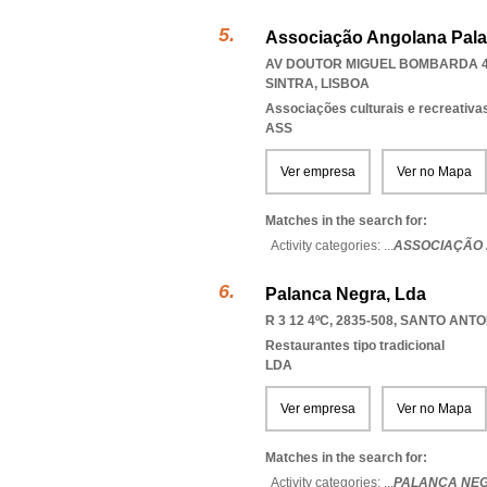
Associação Angolana Pal
AV DOUTOR MIGUEL BOMBARDA 49 
SINTRA
,
LISBOA
Associações culturais e recreativa
ASS
Ver empresa
Ver no Mapa
Matches in the search for:
Activity categories: ...
ASSOCIAÇÃO
Palanca Negra, Lda
R 3 12 4ºC, 2835-508
,
SANTO ANTO
Restaurantes tipo tradicional
LDA
Ver empresa
Ver no Mapa
Matches in the search for:
Activity categories: ...
PALANCA NE