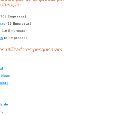
aturação
(308 Empresas)
nas
(25 Empresas)
s
(10 Empresas)
es
(8 Empresas)
os utilizadores pesquisaram
a
al
bique
rucao
Verde
io