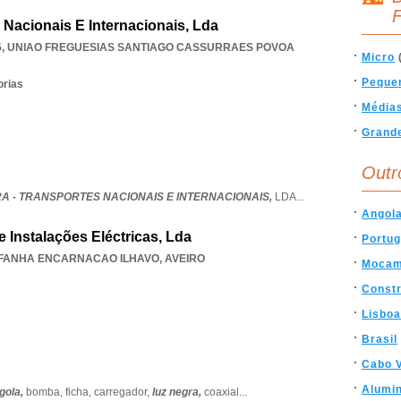
F
 Nacionais E Internacionais, Lda
5
,
UNIAO FREGUESIAS SANTIAGO CASSURRAES POVOA
Micro
Peque
orias
Média
Grand
Outr
A - TRANSPORTES NACIONAIS E INTERNACIONAIS,
LDA
...
Angol
 Instalações Eléctricas, Lda
Portug
FANHA ENCARNACAO ILHAVO
,
AVEIRO
Mocam
Const
Lisboa
Brasil
Cabo 
Alumin
gola,
bomba,
ficha,
carregador,
luz negra,
coaxial
...