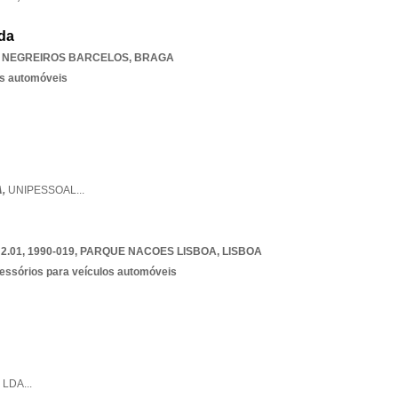
Lda
,
NEGREIROS BARCELOS
,
BRAGA
os automóveis
A,
UNIPESSOAL
...
.01, 1990-019
,
PARQUE NACOES LISBOA
,
LISBOA
essórios para veículos automóveis
,
LDA
...