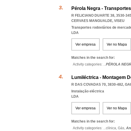
Pérola Negra - Transportes
R FELICIANO DUARTE 38, 3530-34
CERVAES MANGUALDE
,
VISEU
Transportes rodoviários de mercad
LDA
Ver empresa
Ver no Mapa
Matches in the search for:
Activity categories: ...
PÉROLA NEGR
Lumiléctrica - Montagem De
R DAS COVADAS 70, 3830-482
,
GA
Instalação eléctrica
LDA
Ver empresa
Ver no Mapa
Matches in the search for:
Activity categories: ...
clínica,
Gás,
An