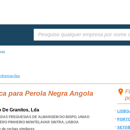
Pesquisar:
ola
informações
F
ca para Perola Negra Angola
p
o De Granitos, Lda
LISBO
ÃO DAS FREGUESIAS DE ALMARGEM DO BISPO
,
UNIAO
PORT
ERO PINHEIRO MONTELAVAR SINTRA
,
LISBOA
SETÚ
 de rochas similares