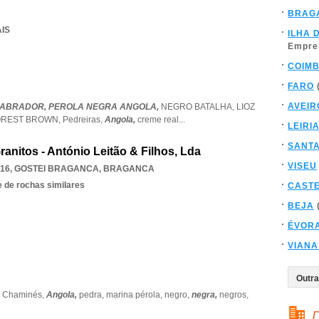
BRAG
AIS
ILHA 
Empre
COIM
FARO
AVEIR
LABRADOR,
PEROLA NEGRA ANGOLA,
NEGRO BATALHA,
LIOZ
OREST BROWN,
Pedreiras,
Angola,
creme real
...
LEIRI
SANT
nitos - António Leitão & Filhos, Lda
VISEU
416
,
GOSTEI BRAGANCA
,
BRAGANCA
 de rochas similares
CAST
BEJA
ÉVOR
VIANA
,
Chaminés,
Angola,
pedra,
marina pérola,
negro,
negra,
negros,
D