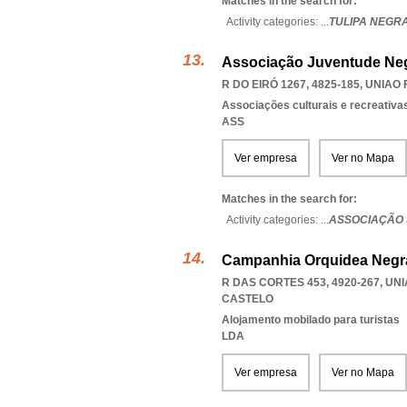
Matches in the search for:
Activity categories: ...
TULIPA NEGRA
Associação Juventude Ne
R DO EIRÓ 1267, 4825-185
,
UNIAO 
Associações culturais e recreativa
ASS
Ver empresa
Ver no Mapa
Matches in the search for:
Activity categories: ...
ASSOCIAÇÃO
Campanhia Orquidea Negr
R DAS CORTES 453, 4920-267
,
UNI
CASTELO
Alojamento mobilado para turistas
LDA
Ver empresa
Ver no Mapa