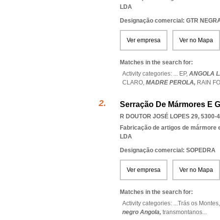
LDA
Designação comercial: GTR NEGR
Ver empresa
Ver no Mapa
Matches in the search for:
Activity categories: ...
EP,
ANGOLA 
CLARO,
MADRE PEROLA,
RAIN F
Serração De Mármores E Gra
R DOUTOR JOSÉ LOPES 29, 5300-
Fabricação de artigos de mármore e
LDA
Designação comercial: SOPEDRA
Ver empresa
Ver no Mapa
Matches in the search for:
Activity categories: ...
Trás os Montes
negro Angola,
transmontanos
...