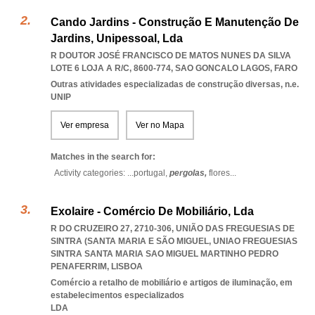
Cando Jardins - Construção E Manutenção De
Jardins, Unipessoal, Lda
R DOUTOR JOSÉ FRANCISCO DE MATOS NUNES DA SILVA
LOTE 6 LOJA A R/C, 8600-774
,
SAO GONCALO LAGOS
,
FARO
Outras atividades especializadas de construção diversas, n.e.
UNIP
Ver empresa
Ver no Mapa
Matches in the search for:
Activity categories: ...
portugal,
pergolas,
flores
...
Exolaire - Comércio De Mobiliário, Lda
R DO CRUZEIRO 27, 2710-306, UNIÃO DAS FREGUESIAS DE
SINTRA (SANTA MARIA E SÃO MIGUEL
,
UNIAO FREGUESIAS
SINTRA SANTA MARIA SAO MIGUEL MARTINHO PEDRO
PENAFERRIM
,
LISBOA
Comércio a retalho de mobiliário e artigos de iluminação, em
estabelecimentos especializados
LDA