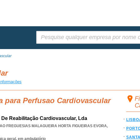
Pesquisar:
ascular
lar
informações
Fi
a para Perfusao Cardiovascular
C
o De Reabilitação Cardiovascular, Lda
LISBO
IAO FREGUESIAS MALAGUEIRA HORTA FIGUEIRAS EVORA
,
PORT
SANT
nica geral, em ambulatório