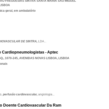
IAO FREGUESIAS SINTRA SANTA MARIA SAO MIGUEL
LISBOA
nica geral, em ambulatório
IOVASCULAR DE SINTRA,
LDA
...
 Cardiopneumologistas - Aptec
., 1070-245
,
AVENIDAS NOVAS LISBOA
,
LISBOA
ionais
co,
perfusão cardiovascular,
angiologia
...
o Doente Cardiovascular Da Ram