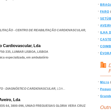
BRAG
FARO
SETÚ
AVEIR
LITAÇÃO - CENTRO DE REABILITAÇÃO CARDIOVASCULAR,
ILHA 
CAST
o Cardiovascular, Lda
COIM
750-335
,
LUMIAR LISBOA
,
LISBOA
ÉVOR
nica especializada, em ambulatório
D
F
Micro
TO - DIAGNÓSTICO CARDIOVASCULAR,
LDA
...
Peque
Grand
Aveiro, Lda
IS 64, 3800-096
,
UNIAO FREGUESIAS GLORIA VERA CRUZ
Outr