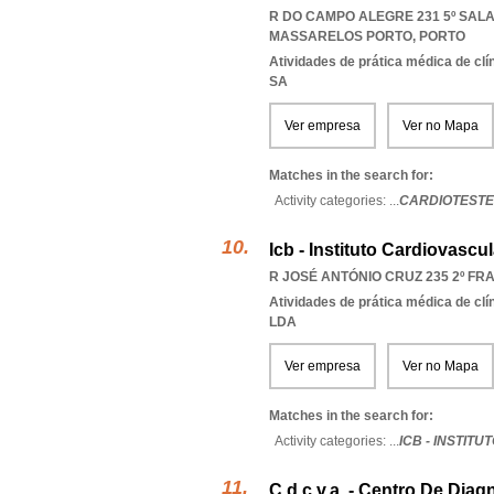
R DO CAMPO ALEGRE 231 5º SALA 
MASSARELOS PORTO
,
PORTO
Atividades de prática médica de clí
SA
Ver empresa
Ver no Mapa
Matches in the search for:
Activity categories: ...
CARDIOTESTE
Icb - Instituto Cardiovascu
R JOSÉ ANTÓNIO CRUZ 235 2º FRA
Atividades de prática médica de clí
LDA
Ver empresa
Ver no Mapa
Matches in the search for:
Activity categories: ...
ICB - INSTIT
C.d.c.v.a. - Centro De Dia