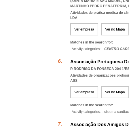
(SANTA MARIA E SÃO MIGUEL
,
UN
MARTINHO PEDRO PENAFERRIM
,
Atividades de prática médica de clí
LDA
Ver empresa
Ver no Mapa
Matches in the search for:
Activity categories: ...
CENTRO CARD
Associação Portuguesa De
R RODRIGO DA FONSECA 204 1ºESQ
Atividades de organizações profiss
ASS
Ver empresa
Ver no Mapa
Matches in the search for:
Activity categories: ...
sistema cardia
Associação Dos Amigos D