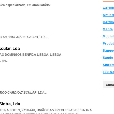
nica especializada, em ambulatório
Cardio
Antist
Cardio
Menta
Mochi
DIOVASCULAR DE AVEIRO,
LDA
...
Produt
cular, Lda
Sangu
AO DOMINGOS BENFICA LISBOA
,
LISBOA
Saude
 n.e.
Sistem
100 Na
STICO CARDIOVASCULAR,
LDA
...
Sintra, Lda
EIRA LOTE 9, 2710-440, UNIÃO DAS FREGUESIAS DE SINTRA