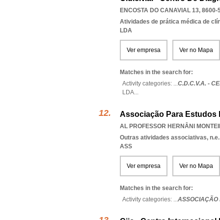
ENCOSTA DO CANAVIAL 13, 8600-
Atividades de prática médica de clí
LDA
Ver empresa
Ver no Mapa
Matches in the search for:
Activity categories: ...
C.D.C.V.A. -
LDA
...
Associação Para Estudos D
AL PROFESSOR HERNÂNI MONTEIR
Outras atividades associativas, n.e.
ASS
Ver empresa
Ver no Mapa
Matches in the search for:
Activity categories: ...
ASSOCIAÇÃO 