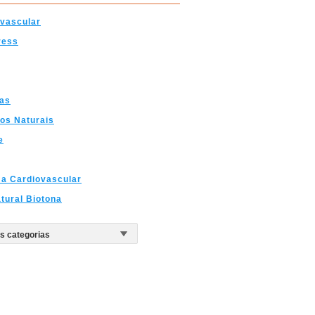
vascular
ress
las
os Naturais
e
a Cardiovascular
tural Biotona