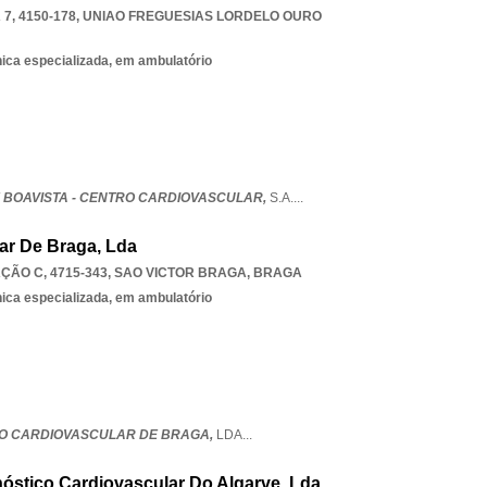
7, 4150-178
,
UNIAO FREGUESIAS LORDELO OURO
nica especializada, em ambulatório
 BOAVISTA - CENTRO CARDIOVASCULAR,
S.A.
...
lar De Braga, Lda
ÇÃO C, 4715-343
,
SAO VICTOR BRAGA
,
BRAGA
nica especializada, em ambulatório
UTO CARDIOVASCULAR DE BRAGA,
LDA
...
gnóstico Cardiovascular Do Algarve, Lda