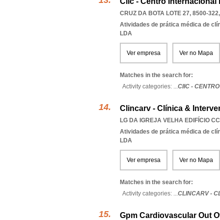
Ciic - Centro Internaciona
CRUZ DA BOTA LOTE 27, 8500-322
Atividades de prática médica de clí
LDA
Ver empresa
Ver no Mapa
Matches in the search for:
Activity categories: ...
CIIC - CENT
Clincarv - Clínica & Inter
LG DA IGREJA VELHA EDIFÍCIO CC
Atividades de prática médica de clí
LDA
Ver empresa
Ver no Mapa
Matches in the search for:
Activity categories: ...
CLINCARV - 
Gpm Cardiovascular Out O