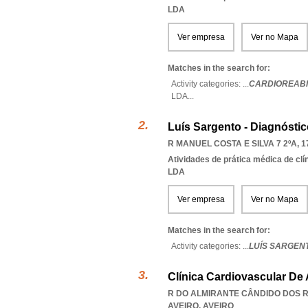
LDA
Ver empresa
Ver no Mapa
Matches in the search for:
Activity categories: ...
CARDIOREABI
LDA
...
Luís Sargento - Diagnóstic
R MANUEL COSTA E SILVA 7 2ºA, 1
Atividades de prática médica de clí
LDA
Ver empresa
Ver no Mapa
Matches in the search for:
Activity categories: ...
LUÍS SARGEN
Clínica Cardiovascular De 
R DO ALMIRANTE CÂNDIDO DOS RE
AVEIRO
,
AVEIRO