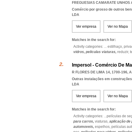
FREGUESIAS CAMARATE UNHOS 
Comércio por grosso de outros bens
LDA
Ver empresa
Ver no Mapa
Matches in the search for:
Activity categories: ...
estilhaço,
priv
vidros,
peliculas viaturas,
reduzir,
t
Impersol - Comércio De Mat
R FLORES DE LIMA 14, 1700-196
,
A
Outras instalações em construções
LDA
Ver empresa
Ver no Mapa
Matches in the search for:
Activity categories: ...
películas de s
para carros,
viaturas,
aplicação de 
automoveis,
espelhos,
películas au