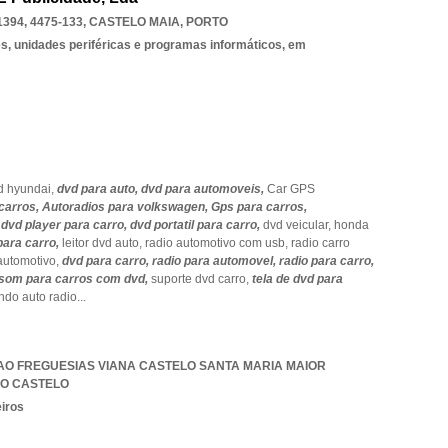
394, 4475-133
,
CASTELO MAIA
,
PORTO
, unidades periféricas e programas informáticos, em
d hyundai,
dvd para auto,
dvd para automoveis,
Car GPS
carros,
Autoradios para volkswagen,
Gps para carros,
,
dvd player para carro,
dvd portatil para carro,
dvd veicular,
honda
 para carro,
leitor dvd auto,
radio automotivo com usb,
radio carro
automotivo,
dvd para carro,
radio para automovel,
radio para carro,
som para carros com dvd,
suporte dvd carro,
tela de dvd para
ndo auto radio
...
AO FREGUESIAS VIANA CASTELO SANTA MARIA MAIOR
DO CASTELO
eiros