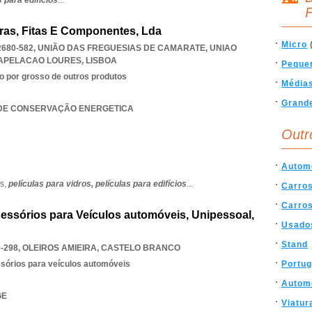
s para edifícios
...
F
toras, Fitas E Componentes, Lda
Micro
2680-582, UNIÃO DAS FREGUESIAS DE CAMARATE
,
UNIAO
APELACAO LOURES
,
LISBOA
Peque
o por grosso de outros produtos
Média
Grand
AS DE CONSERVAÇÃO ENERGETICA
Outr
Autom
es,
películas para vidros,
películas para edifícios
...
Carro
Carro
cessórios para Veículos automóveis, Unipessoal,
Usado
Stand
-298
,
OLEIROS AMIEIRA
,
CASTELO BRANCO
ssórios para veículos automóveis
Portug
Autom
GE
Viatur