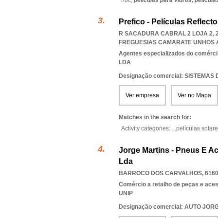
noc,
películas para vidros,
película
Prefico - Películas Reflec
R SACADURA CABRAL 2 LOJA 2, 
FREGUESIAS CAMARATE UNHOS 
Agentes especializados do comérci
LDA
Designação comercial: SISTEM
Ver empresa
Ver no Mapa
Matches in the search for:
Activity categories: ...
películas solar
Jorge Martins - Pneus E A
Lda
BARROCO DOS CARVALHOS, 6160
Comércio a retalho de peças e ace
UNIP
Designação comercial: AUTO JOR