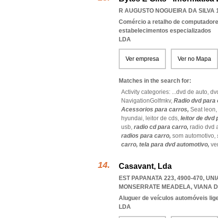
R AUGUSTO NOGUEIRA DA SILVA 1
Comércio a retalho de computadores
estabelecimentos especializados
LDA
Ver empresa
Ver no Mapa
Matches in the search for:
Activity categories: ...
dvd de auto,
dv
NavigationGolfmkv,
Radio dvd para 
Acessorios para carros,
Seat leon
hyundai,
leitor de cds,
leitor de dvd
usb,
radio cd para carro,
radio dvd 
radios para carro,
som automotivo,
carro,
tela para dvd automotivo,
ve
Casavant, Lda
EST PAPANATA 223, 4900-470
,
UNI
MONSERRATE MEADELA
,
VIANA 
Aluguer de veículos automóveis lig
LDA