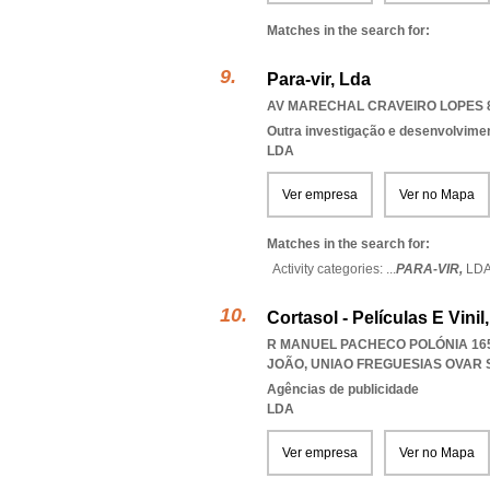
Matches in the search for:
Para-vir, Lda
AV MARECHAL CRAVEIRO LOPES 8 
Outra investigação e desenvolviment
LDA
Ver empresa
Ver no Mapa
Matches in the search for:
Activity categories: ...
PARA-VIR,
LD
Cortasol - Películas E Vinil
R MANUEL PACHECO POLÓNIA 165 
JOÃO
,
UNIAO FREGUESIAS OVAR 
Agências de publicidade
LDA
Ver empresa
Ver no Mapa