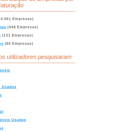
aturação
(4.561 Empresas)
nas
(448 Empresas)
s
(131 Empresas)
es
(60 Empresas)
os utilizadores pesquisaram
oveis
s
s Usados
s
al
oveis Usados
as