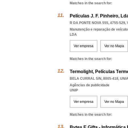
Matches in the search for:
Películas J. F. Pinheiro, Ld
R DA PONTE NOVA 555, 4755-529
,
Manutenção e reparação de veícul
LDA
Ver empresa
Ver no Mapa
Matches in the search for:
Termolight, Películas Term
BELA CURRAL S/N, 8005-418
,
UNI
Agências de publicidade
UNIP
Ver empresa
Ver no Mapa
Matches in the search for:
Bytes E Gifts - Informática