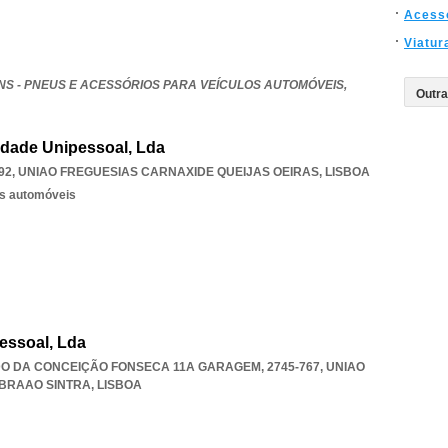
Acess
Viatur
NS - PNEUS E ACESSÓRIOS PARA VEÍCULOS AUTOMÓVEIS,
iedade Unipessoal, Lda
92
,
UNIAO FREGUESIAS CARNAXIDE QUEIJAS OEIRAS
,
LISBOA
os automóveis
essoal, Lda
 DA CONCEIÇÃO FONSECA 11A GARAGEM, 2745-767
,
UNIAO
BRAAO SINTRA
,
LISBOA