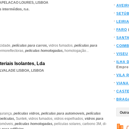
APELACAO LOURES
,
LISBOA
AVEIR
 intermédios, n.e.
SETÚ
LEIRI
FARO
SANT
acidade,
películas para carros,
vidros fumados,
películas para
COIM
ermoreflectoras,
peliculas homologadas,
homologação
...
VISEU
ILHA 
eriais Isolantes, Lda
Empre
LVALADE LISBOA
,
LISBOA
VILA 
VIANA
CAST
BRAG
egurança,
peliculas vidros,
peliculas para automoveis,
películas
peliculas,
Suntek,
vidros fumados,
vidros espelhados,
vidros para
tomóveis,
peliculas homologadas,
películas solares,
carbono 3M,
di-
D