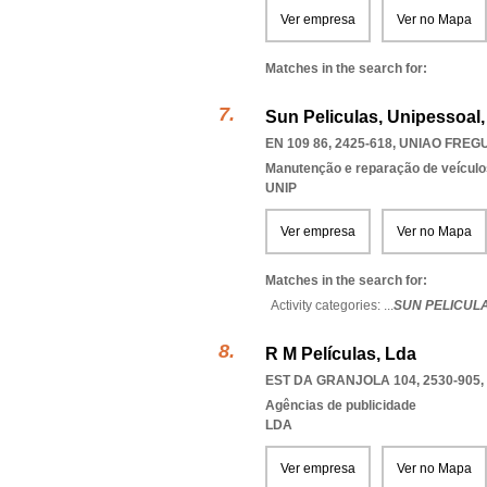
Ver empresa
Ver no Mapa
Matches in the search for:
Sun Peliculas, Unipessoal,
EN 109 86, 2425-618
,
UNIAO FREG
Manutenção e reparação de veícul
UNIP
Ver empresa
Ver no Mapa
Matches in the search for:
Activity categories: ...
SUN PELICUL
R M Películas, Lda
EST DA GRANJOLA 104, 2530-905
,
Agências de publicidade
LDA
Ver empresa
Ver no Mapa