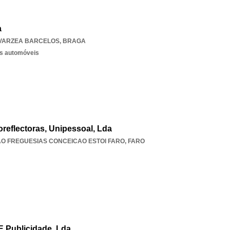
a
VARZEA BARCELOS
,
BRAGA
os automóveis
oreflectoras, Unipessoal, Lda
AO FREGUESIAS CONCEICAO ESTOI FARO
,
FARO
 E Publicidade, Lda