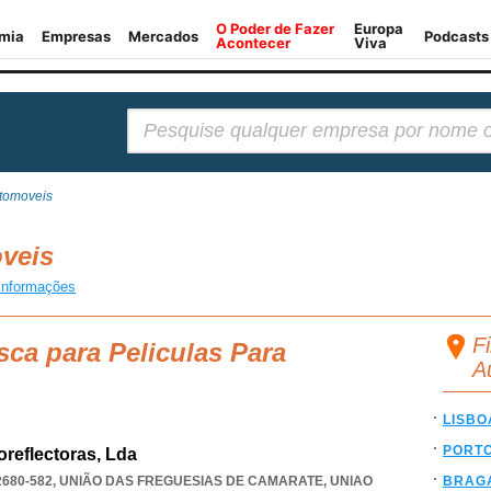
Pesquisar:
utomoveis
oveis
informações
Fi
sca para Peliculas Para
A
LISBO
PORT
oreflectoras, Lda
2680-582, UNIÃO DAS FREGUESIAS DE CAMARATE
,
UNIAO
BRAG