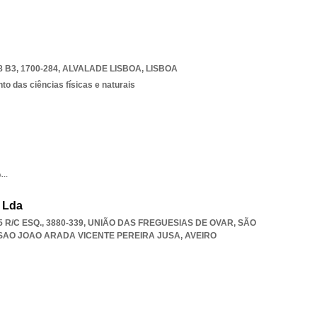
B3, 1700-284
,
ALVALADE LISBOA
,
LISBOA
o das ciências físicas e naturais
A
...
, Lda
R/C ESQ., 3880-339, UNIÃO DAS FREGUESIAS DE OVAR, SÃO
SAO JOAO ARADA VICENTE PEREIRA JUSA
,
AVEIRO