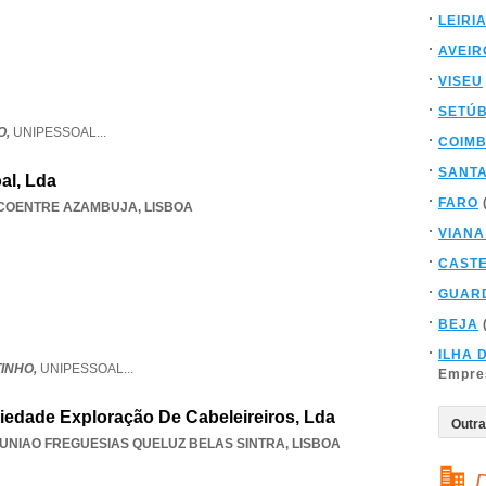
LEIRI
AVEIR
VISEU
SETÚ
O,
UNIPESSOAL
...
COIM
SANT
al, Lda
FARO
COENTRE AZAMBUJA
,
LISBOA
VIANA
CAST
GUAR
BEJA
ILHA 
INHO,
UNIPESSOAL
...
Empre
iedade Exploração De Cabeleireiros, Lda
UNIAO FREGUESIAS QUELUZ BELAS SINTRA
,
LISBOA
D