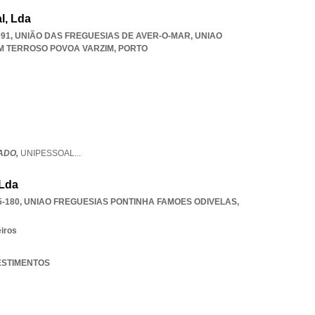
l, Lda
091, UNIÃO DAS FREGUESIAS DE AVER-O-MAR
,
UNIAO
M TERROSO POVOA VARZIM
,
PORTO
ADO,
UNIPESSOAL
...
 Lda
5-180
,
UNIAO FREGUESIAS PONTINHA FAMOES ODIVELAS
,
eiros
VESTIMENTOS