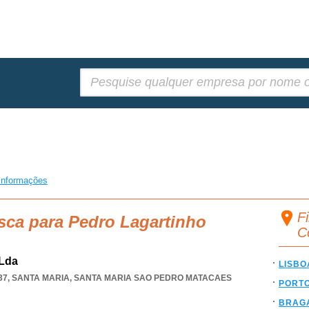
Pesquisar:
informações
F
sca para Pedro Lagartinho
C
 Lda
LISBO
237, SANTA MARIA
,
SANTA MARIA SAO PEDRO MATACAES
PORT
BRAG