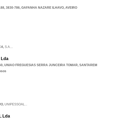
8, 3830-786
,
GAFANHA NAZARE ILHAVO
,
AVEIRO
ÇA,
S.A.
...
 Lda
60
,
UNIAO FREGUESIAS SERRA JUNCEIRA TOMAR
,
SANTAREM
osos
NO,
UNIPESSOAL
...
, Lda