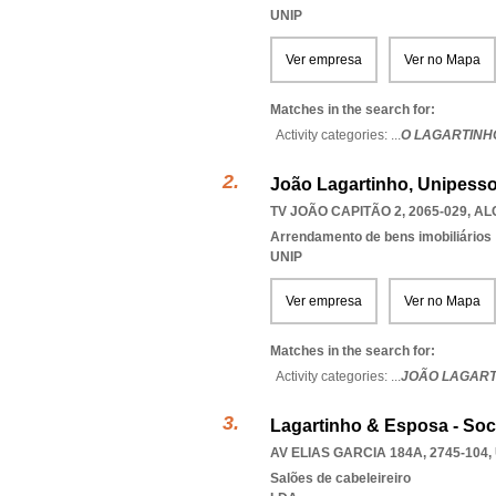
UNIP
Ver empresa
Ver no Mapa
Matches in the search for:
Activity categories: ...
O LAGARTINH
João Lagartinho, Unipesso
TV JOÃO CAPITÃO 2, 2065-029
,
AL
Arrendamento de bens imobiliários
UNIP
Ver empresa
Ver no Mapa
Matches in the search for:
Activity categories: ...
JOÃO LAGART
Lagartinho & Esposa - Soc
AV ELIAS GARCIA 184A, 2745-104
,
Salões de cabeleireiro