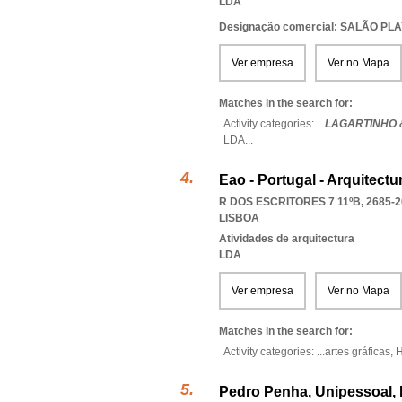
LDA
Designação comercial: SALÃO PL
Ver empresa
Ver no Mapa
Matches in the search for:
Activity categories: ...
LAGARTINHO 
LDA
...
Eao - Portugal - Arquitectu
R DOS ESCRITORES 7 11ºB, 2685-2
LISBOA
Atividades de arquitectura
LDA
Ver empresa
Ver no Mapa
Matches in the search for:
Activity categories: ...
artes gráficas,
H
Pedro Penha, Unipessoal,