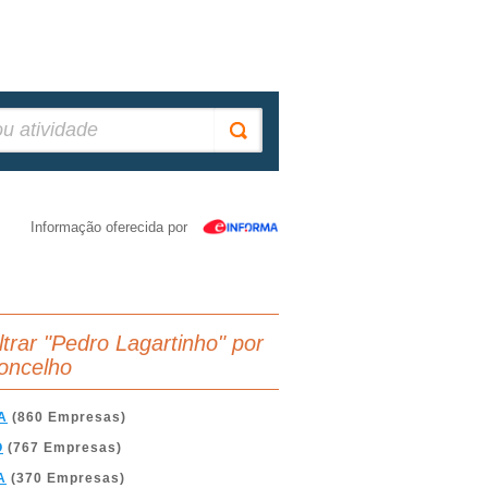
Informação oferecida por
iltrar "Pedro Lagartinho" por
oncelho
A
(860 Empresas)
O
(767 Empresas)
A
(370 Empresas)