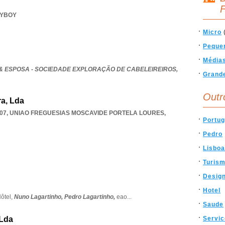
F
AYBOY
Micro
Peque
Média
& ESPOSA - SOCIEDADE EXPLORAÇÃO DE CABELEIREIROS,
Grand
Outr
ra, Lda
07
,
UNIAO FREGUESIAS MOSCAVIDE PORTELA LOURES
,
Portug
Pedro
Lisboa
Turis
Desig
Hotel
ôtel,
Nuno Lagartinho,
Pedro Lagartinho,
eao
...
Saude
 Lda
Servi