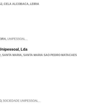
52
,
CELA ALCOBACA
,
LEIRIA
IRA,
UNIPESSOAL
...
nipessoal, Lda
2, SANTA MARIA
,
SANTA MARIA SAO PEDRO MATACAES
O,
SOCIEDADE UNIPESSOAL
...