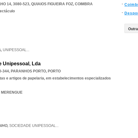
O 14, 3080-523
,
QUIAIOS FIGUEIRA FOZ
,
COIMBRA
Coimb
pectáculo
Despo
A,
UNIPESSOAL
...
e Unipessoal, Lda
0-344
,
PARANHOS PORTO
,
PORTO
stas e artigos de papelaria, em estabelecimentos especializados
IA MERENGUE
NHO,
SOCIEDADE UNIPESSOAL
...