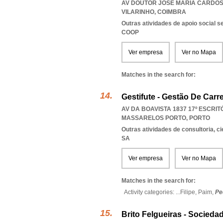
AV DOUTOR JOSÉ MARIA CARDOSO 
VILARINHO
,
COIMBRA
Outras atividades de apoio social s
COOP
Ver empresa
Ver no Mapa
Matches in the search for:
Gestifute - Gestão De Carre
AV DA BOAVISTA 1837 17º ESCRITÓ
MASSARELOS PORTO
,
PORTO
Outras atividades de consultoria, cie
SA
Ver empresa
Ver no Mapa
Matches in the search for:
Activity categories: ...
Filipe,
Paim,
Pe
Brito Felgueiras - Socied