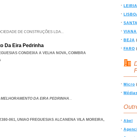
LEIRI
LISBO
SANT
VIANA
CIEDADE DE CONSTRUÇÕES LDA
...
BEJA
 Da Eira Pedrinha
FARO
EGUESIAS CONDEIXA A VELHA NOVA
,
COIMBRA
s
D
F
Micro
Média
 MELHORAMENTO DA EIRA PEDRINHA
...
Outr
2380-061
,
UNIAO FREGUESIAS ALCANENA VILA MOREIRA
,
Abel
Agenc