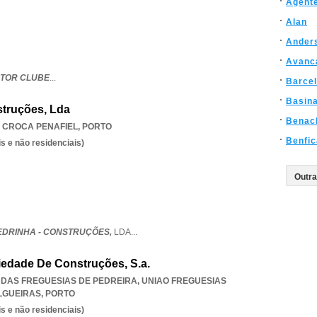
Agente
Alan
Ander
Avanc
TOR CLUBE
...
Barce
Basin
struções, Lda
Benac
,
CROCA PENAFIEL
,
PORTO
Benfic
s e não residenciais)
EDRINHA - CONSTRUÇÕES,
LDA
...
iedade De Construções, S.a.
O DAS FREGUESIAS DE PEDREIRA
,
UNIAO FREGUESIAS
LGUEIRAS
,
PORTO
s e não residenciais)