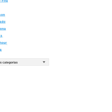
 Fifa
son
ado
lona
as
hour
a