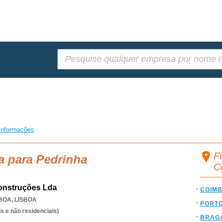
Pesquisar:
informações
Fi
a para Pedrinha
C
onstruções Lda
COIM
SBOA
,
LISBOA
PORT
s e não residenciais)
BRAG