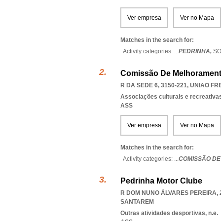
Ver empresa
Ver no Mapa
Matches in the search for:
Activity categories: ...
PEDRINHA,
SO
Comissão De Melhoramento
R DA SEDE 6, 3150-221
,
UNIAO FR
Associações culturais e recreativa
ASS
Ver empresa
Ver no Mapa
Matches in the search for:
Activity categories: ...
COMISSÃO DE
Pedrinha Motor Clube
R DOM NUNO ÁLVARES PEREIRA, 
SANTAREM
Outras atividades desportivas, n.e.