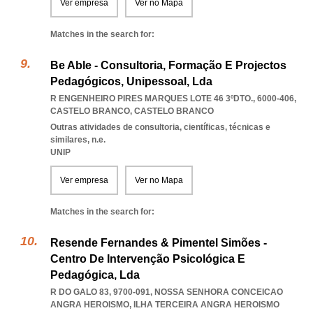
Ver empresa
Ver no Mapa
Matches in the search for:
Be Able - Consultoria, Formação E Projectos
Pedagógicos, Unipessoal, Lda
R ENGENHEIRO PIRES MARQUES LOTE 46 3ºDTO., 6000-406
,
CASTELO BRANCO
,
CASTELO BRANCO
Outras atividades de consultoria, científicas, técnicas e
similares, n.e.
UNIP
Ver empresa
Ver no Mapa
Matches in the search for:
Resende Fernandes & Pimentel Simões -
Centro De Intervenção Psicológica E
Pedagógica, Lda
R DO GALO 83, 9700-091
,
NOSSA SENHORA CONCEICAO
ANGRA HEROISMO
,
ILHA TERCEIRA ANGRA HEROISMO