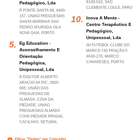
8100-542
,
SAO
Pedagógico, Lda
CLEMENTE LOULE
,
FARO
R FONTE SANTA 88, 4400-
157
,
UNIAO FREGUESIAS
Inova A Mente -
SANTA MARINHA SAO
Centro Terapêutico E
PEDRO AFURADA VILA
Pedagógico,
NOVA GAIA
,
PORTO
Unipessoal, Lda
Eg Education -
AV FUTEBOL CLUBE DO
Aconselhamento E
MARCO 745 FRAÇÃO F,
Orientação
4630-276
,
MARCO
CANAVESES
,
PORTO
Pedagógica,
Unipessoal, Lda
R DOUTOR ALBERTO
ARAÚJO 4A R/C, 2805-
065, UNIÃO DAS
FREGUESIAS DE
ALMADA, COVA DA
PIEDADE
,
UNIAO
FREGUESIAS ALMADA
COVA PIEDADE PRAGAL
CACILHAS
,
SETUBAL
Filtrar "Pedag" por Concelho