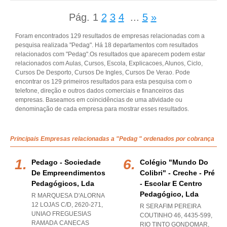
Pág.
1
2
3
4
...
5
»
Foram encontrados 129 resultados de empresas relacionadas com a
pesquisa realizada "Pedag". Há 18 departamentos com resultados
relacionados com "Pedag".Os resultados que aparecem podem estar
relacionados com Aulas, Cursos, Escola, Explicacoes, Alunos, Ciclo,
Cursos De Desporto, Cursos De Ingles, Cursos De Verao. Pode
encontrar os 129 primeiros resultados para esta pesquisa com o
telefone, direção e outros dados comerciais e financeiros das
empresas. Baseamos em coincidências de uma atividade ou
denominação de cada empresa para mostrar esses resultados.
Principais Empresas relacionadas a "Pedag " ordenados por cobrança
Pedago - Sociedade
Colégio "mundo Do
De Empreendimentos
Colibri" - Creche - Pré
Pedagógicos, Lda
- Escolar E Centro
Pedagógico, Lda
R MARQUESA D'ALORNA
12 LOJAS C/D, 2620-271
,
R SERAFIM PEREIRA
UNIAO FREGUESIAS
COUTINHO 46, 4435-599
,
RAMADA CANECAS
RIO TINTO GONDOMAR
,