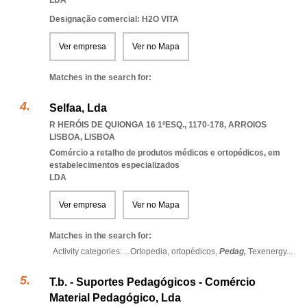
LDA
Designação comercial: H2O VITA
Ver empresa
Ver no Mapa
Matches in the search for:
Selfaa, Lda
R HERÓIS DE QUIONGA 16 1ºESQ., 1170-178
,
ARROIOS
LISBOA
,
LISBOA
Comércio a retalho de produtos médicos e ortopédicos, em
estabelecimentos especializados
LDA
Ver empresa
Ver no Mapa
Matches in the search for:
Activity categories: ...
Ortopedia,
ortopédicos,
Pedag,
Texenergy
...
T.b. - Suportes Pedagógicos - Comércio
Material Pedagógico, Lda