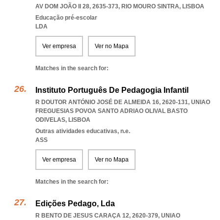
AV DOM JOÃO II 28, 2635-373
,
RIO MOURO SINTRA
,
LISBOA
Educação pré-escolar
LDA
Ver empresa
Ver no Mapa
Matches in the search for:
Instituto Português De Pedagogia Infantil
R DOUTOR ANTÓNIO JOSÉ DE ALMEIDA 16, 2620-131
,
UNIAO
FREGUESIAS POVOA SANTO ADRIAO OLIVAL BASTO
ODIVELAS
,
LISBOA
Outras atividades educativas, n.e.
ASS
Ver empresa
Ver no Mapa
Matches in the search for:
Edições Pedago, Lda
R BENTO DE JESUS CARAÇA 12, 2620-379
,
UNIAO