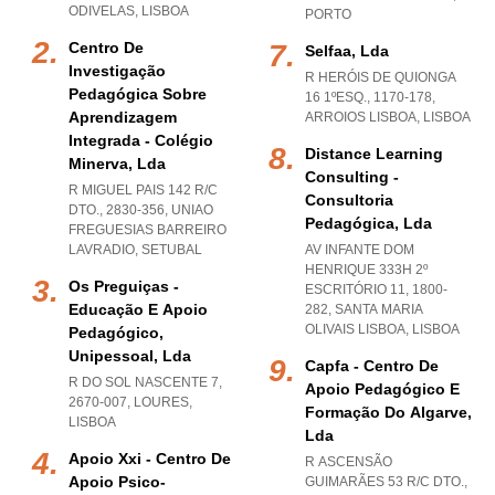
ODIVELAS
,
LISBOA
PORTO
Centro De
Selfaa, Lda
Investigação
R HERÓIS DE QUIONGA
Pedagógica Sobre
16 1ºESQ., 1170-178
,
Aprendizagem
ARROIOS LISBOA
,
LISBOA
Integrada - Colégio
Distance Learning
Minerva, Lda
Consulting -
R MIGUEL PAIS 142 R/C
Consultoria
DTO., 2830-356
,
UNIAO
Pedagógica, Lda
FREGUESIAS BARREIRO
LAVRADIO
,
SETUBAL
AV INFANTE DOM
HENRIQUE 333H 2º
Os Preguiças -
ESCRITÓRIO 11, 1800-
Educação E Apoio
282
,
SANTA MARIA
OLIVAIS LISBOA
,
LISBOA
Pedagógico,
Unipessoal, Lda
Capfa - Centro De
R DO SOL NASCENTE 7,
Apoio Pedagógico E
2670-007
,
LOURES
,
Formação Do Algarve,
LISBOA
Lda
Apoio Xxi - Centro De
R ASCENSÃO
Apoio Psico-
GUIMARÃES 53 R/C DTO.,