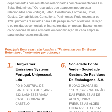
departamentos com resultados relacionados com "Pavimentacoes Em
Betao Betuminoso".Os resultados que aparecem podem estar
relacionados com Portugal, Betao, Construcao, Formacao, Hotel,
Gestao, Contabilidade, Consultoria, Pavimentos. Pode encontrar os
1200 primeiros resultados para esta pesquisa com o telefone, direção
e outros dados comerciais e financeiros das empresas. Baseamos em
coincidências de uma atividade ou denominação de cada empresa
para mostrar esses resultados.
Principais Empresas relacionadas a "Pavimentacoes Em Betao
Betuminoso " ordenados por cobrança
Borgwarner
Sociedade Ponto
Emissions Systems
Verde - Sociedade
Portugal, Unipessoal,
Gestora De Resíduos
Lda
De Embalagens, S.a.
PQ INDUSTRIAL DE
R JOÃO CHAGAS 53
LANHESES LOTE 1, 4925-
1ºDTO., 1495-764, UNIÃO
432
,
LANHESES VIANA
DAS FREGUESIAS DE
CASTELO
,
VIANA DO
ALGES
,
UNIAO
CASTELO
FREGUESIAS ALGES
LINDA A VELHA CRUZ