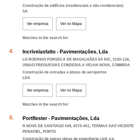
Construção de edifícios (residenciais e não residenciais)
SA
Ver empresa
Ver no Mapa
Matches in the search for:
Incrívelasfalto - Pavimentações, Lda
LG RODRIGO FONSECA DE MAGALHÃES 6A R/C, 3150-126
,
UNIAO FREGUESIAS CONDEIXA A VELHA NOVA
,
COIMBRA
Construção de estradas e pistas de aeroportos
LDA
Ver empresa
Ver no Mapa
Matches in the search for:
Portflester - Pavimentações, Lda
R NOVA DE SANTIAGO 549, 4575-401
,
TERMAS SAO VICENTE
PENAFIEL
,
PORTO
Construção de outras obras de engenharia civil, n.e.