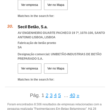
Ver empresa
Ver no Mapa
Matches in the search for:
Secil Betão, S.a.
AV ENGENHEIRO DUARTE PACHECO 19 7º, 1070-100
,
SANTO
ANTONIO LISBOA
,
LISBOA
Fabricação de betão pronto
SA
Designação comercial: UNIBETÃO-INDUSTRIAS DE BETÃO
PREPARADO S.A.
Ver empresa
Ver no Mapa
Matches in the search for:
Pág.
1
2
3
4
5
...
40
»
Foram encontrados 8.506 resultados de empresas relacionadas com a
pesquisa realizada "Pavimentacoes Em Betao Betuminoso". Há 28