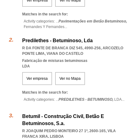
Ver empresa
Ver no Mapa
Matches in the search for:
Activity categories: ...
Pavimentações em Betão Betuminoso,
Fernandes Y Fernandes
...
Predilethes - Betuminoso, Lda
R DA FONTE DE BRANCA DIZ 545, 4990-256
,
ARCOZELO
PONTE LIMA
,
VIANA DO CASTELO
Fabricação de misturas betuminosas
LDA
Ver empresa
Ver no Mapa
Matches in the search for:
Activity categories: ...
PREDILETHES - BETUMINOSO,
LDA
...
Betumil - Construção Civil, Betão E
Betuminosos, S.a.
R JOAQUIM PEDRO MONTEIRO 27 1º, 2600-165
,
VILA
FRANCA XIRA
,
LISBOA