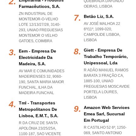
Empifarma - Produtos
QUEBRADA DAFUNDO
Farmacêuticos, S.a.
OEIRAS
,
LISBOA
ZN INDUSTRIAL DE
Betão Liz, S.a.
MONTEMOR-O-VELHO
AV JOSÉ MALHOA 22
LOTE 12/13/27/28, 3140-
6º/11º, 1099-020
,
293
,
UNIAO FREGUESIAS
CAMPOLIDE LISBOA
,
MONTEMOR O VELHO
LISBOA
GATOES
,
COIMBRA
Giett - Empresa De
Eem - Empresa De
Trabalho Temporário,
Electricidade Da
Unipessoal, Lda
Madeira, S.a.
R ADÃO MANUEL RAMOS
AV MAR E COMUNIDADES
BARATA 3 FRAÇÃO CA,
MADEIRENSES 32, 9060-
1885-100
,
UNIAO
190
,
SANTA MARIA MAIOR
FREGUESIAS MOSCAVIDE
FUNCHAL
,
ILHA DA
PORTELA LOURES
,
MADEIRA FUNCHAL
LISBOA
Tml - Transportes
Amazon Web Services
Metropolitanos De
Emea Sarl, Sucursal
Lisboa, E.m.t., S.a.
Em Portugal
R DA CRUZ DE SANTA
R CASTILHO 52 6º, 1250-
APOLÓNIA 23/25/25A,
069
,
SANTO ANTONIO
1100-187
,
SAO VICENTE