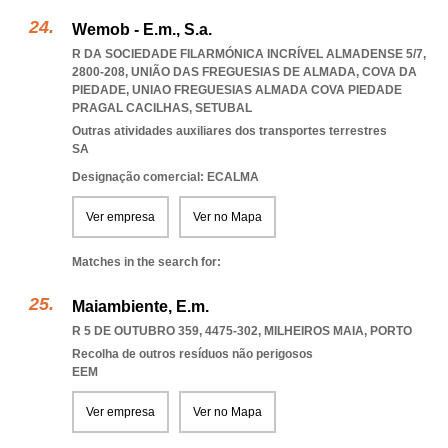
Wemob - E.m., S.a.
R DA SOCIEDADE FILARMÓNICA INCRÍVEL ALMADENSE 5/7,
2800-208, UNIÃO DAS FREGUESIAS DE ALMADA, COVA DA
PIEDADE
,
UNIAO FREGUESIAS ALMADA COVA PIEDADE
PRAGAL CACILHAS
,
SETUBAL
Outras atividades auxiliares dos transportes terrestres
SA
Designação comercial: ECALMA
Ver empresa
Ver no Mapa
Matches in the search for:
Maiambiente, E.m.
R 5 DE OUTUBRO 359, 4475-302
,
MILHEIROS MAIA
,
PORTO
Recolha de outros resíduos não perigosos
EEM
Ver empresa
Ver no Mapa