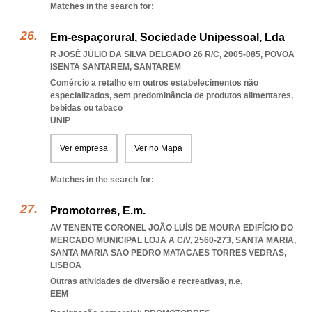
Matches in the search for:
Em-espaçorural, Sociedade Unipessoal, Lda
R JOSÉ JÚLIO DA SILVA DELGADO 26 R/C, 2005-085
,
POVOA
ISENTA SANTAREM
,
SANTAREM
Comércio a retalho em outros estabelecimentos não
especializados, sem predominância de produtos alimentares,
bebidas ou tabaco
UNIP
Ver empresa
Ver no Mapa
Matches in the search for:
Promotorres, E.m.
AV TENENTE CORONEL JOÃO LUÍS DE MOURA EDIFÍCIO DO
MERCADO MUNICIPAL LOJA A C/V, 2560-273, SANTA MARIA
,
SANTA MARIA SAO PEDRO MATACAES TORRES VEDRAS
,
LISBOA
Outras atividades de diversão e recreativas, n.e.
EEM