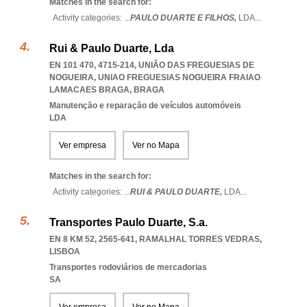
Matches in the search for:
Activity categories: ...
PAULO DUARTE E FILHOS,
LDA
...
Rui & Paulo Duarte, Lda
EN 101 470, 4715-214, UNIÃO DAS FREGUESIAS DE
NOGUEIRA
,
UNIAO FREGUESIAS NOGUEIRA FRAIAO
LAMACAES BRAGA
,
BRAGA
Manutenção e reparação de veículos automóveis
LDA
Ver empresa
Ver no Mapa
Matches in the search for:
Activity categories: ...
RUI & PAULO DUARTE,
LDA
...
Transportes Paulo Duarte, S.a.
EN 8 KM 52, 2565-641
,
RAMALHAL TORRES VEDRAS
,
LISBOA
Transportes rodoviários de mercadorias
SA