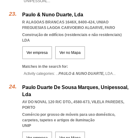
UNIPESSOAL
...
Paulo & Nuno Duarte, Lda
R ALAGOAS BRANCAS 1646X, 8400-424
,
UNIAO
FREGUESIAS LAGOA CARVOEIRO ALGARVE
,
FARO
Construção de edifícios (residenciais e não residenciais)
LDA
Ver empresa
Ver no Mapa
Matches in the search for:
Activity categories: ...
PAULO & NUNO DUARTE,
LDA
...
Paulo Duarte De Sousa Marques, Unipessoal,
Lda
AV DO NOVAL 120 R/C DTO., 4580-673
,
VILELA PAREDES
,
PORTO
Comércio por grosso de móveis para uso doméstico,
carpetes, tapetes e artigos de iluminação
UNIP