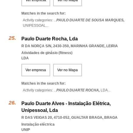
Ver empresa
Ver no Mapa
Matches in the search for:
Activity categories: ...
PAULO DUARTE DE SOUSA MARQUES,
UNIPESSOAL
...
Paulo Duarte Rocha, Lda
R DA NORÇA S/N, 2430-350
,
MARINHA GRANDE
,
LEIRIA
Atividades de ginásio (fitness)
LDA
Ver empresa
Ver no Mapa
Matches in the search for:
Activity categories: ...
PAULO DUARTE ROCHA,
LDA
...
Paulo Duarte Alves - Instalação Elétrica,
Unipessoal, Lda
R DAS VEIGAS 20, 4710-052
,
GUALTAR BRAGA
,
BRAGA
Instalação eléctrica
UNIP