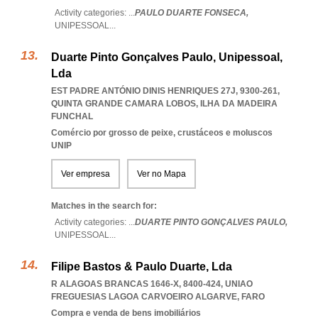
Activity categories: ...
PAULO DUARTE FONSECA,
UNIPESSOAL
...
Duarte Pinto Gonçalves Paulo, Unipessoal,
Lda
EST PADRE ANTÓNIO DINIS HENRIQUES 27J, 9300-261
,
QUINTA GRANDE CAMARA LOBOS
,
ILHA DA MADEIRA
FUNCHAL
Comércio por grosso de peixe, crustáceos e moluscos
UNIP
Ver empresa
Ver no Mapa
Matches in the search for:
Activity categories: ...
DUARTE PINTO GONÇALVES PAULO,
UNIPESSOAL
...
Filipe Bastos & Paulo Duarte, Lda
R ALAGOAS BRANCAS 1646-X, 8400-424
,
UNIAO
FREGUESIAS LAGOA CARVOEIRO ALGARVE
,
FARO
Compra e venda de bens imobiliários