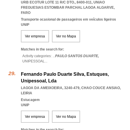
URB ECOTUR LOTE 11 R/C DTO., 8400-011
,
UNIAO
FREGUESIAS ESTOMBAR PARCHAL LAGOA ALGARVE
,
FARO
Transporte ocasional de passageiros em veículos ligeiros
UNIP
Ver empresa
Ver no Mapa
Matches in the search for:
Activity categories: ...
PAULO SANTOS DUARTE,
UNIPESSOAL
...
Fernando Paulo Duarte Silva, Estuques,
Unipessoal, Lda
LAGOA DA AMEIXOEIRA, 3240-479
,
CHAO COUCE ANSIAO
,
LEIRIA
Estucagem
UNIP
Ver empresa
Ver no Mapa
Matches in the search for: