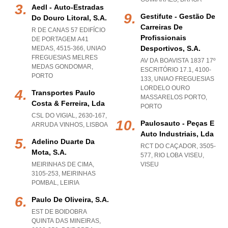
Aedl - Auto-Estradas
Gestifute - Gestão De
Do Douro Litoral, S.a.
Carreiras De
R DE CANAS 57 EDIFÍCIO
Profissionais
DE PORTAGEM A41
Desportivos, S.a.
MEDAS, 4515-366
,
UNIAO
FREGUESIAS MELRES
AV DA BOAVISTA 1837 17º
MEDAS GONDOMAR
,
ESCRITÓRIO 17.1, 4100-
PORTO
133
,
UNIAO FREGUESIAS
LORDELO OURO
Transportes Paulo
MASSARELOS PORTO
,
Costa & Ferreira, Lda
PORTO
CSL DO VIGIAL, 2630-167
,
Paulosauto - Peças E
ARRUDA VINHOS
,
LISBOA
Auto Industriais, Lda
Adelino Duarte Da
RCT DO CAÇADOR, 3505-
Mota, S.a.
577
,
RIO LOBA VISEU
,
MEIRINHAS DE CIMA,
VISEU
3105-253
,
MEIRINHAS
POMBAL
,
LEIRIA
Paulo De Oliveira, S.a.
EST DE BOIDOBRA
QUINTA DAS MINEIRAS,