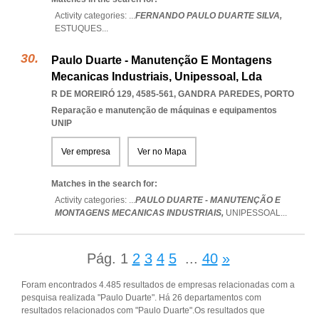
Activity categories: ...
FERNANDO PAULO DUARTE SILVA,
ESTUQUES
...
Paulo Duarte - Manutenção E Montagens
Mecanicas Industriais, Unipessoal, Lda
R DE MOREIRÓ 129, 4585-561
,
GANDRA PAREDES
,
PORTO
Reparação e manutenção de máquinas e equipamentos
UNIP
Ver empresa
Ver no Mapa
Matches in the search for:
Activity categories: ...
PAULO DUARTE - MANUTENÇÃO E
MONTAGENS MECANICAS INDUSTRIAIS,
UNIPESSOAL
...
Pág.
1
2
3
4
5
...
40
»
Foram encontrados 4.485 resultados de empresas relacionadas com a
pesquisa realizada "Paulo Duarte". Há 26 departamentos com
resultados relacionados com "Paulo Duarte".Os resultados que