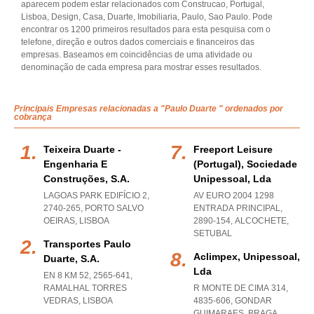
aparecem podem estar relacionados com Construcao, Portugal,
Lisboa, Design, Casa, Duarte, Imobiliaria, Paulo, Sao Paulo. Pode
encontrar os 1200 primeiros resultados para esta pesquisa com o
telefone, direção e outros dados comerciais e financeiros das
empresas. Baseamos em coincidências de uma atividade ou
denominação de cada empresa para mostrar esses resultados.
Principais Empresas relacionadas a "Paulo Duarte " ordenados por
cobrança
Teixeira Duarte -
Freeport Leisure
Engenharia E
(portugal), Sociedade
Construções, S.a.
Unipessoal, Lda
LAGOAS PARK EDIFÍCIO 2,
AV EURO 2004 1298
2740-265
,
PORTO SALVO
ENTRADA PRINCIPAL,
OEIRAS
,
LISBOA
2890-154
,
ALCOCHETE
,
SETUBAL
Transportes Paulo
Aclimpex, Unipessoal,
Duarte, S.a.
Lda
EN 8 KM 52, 2565-641
,
RAMALHAL TORRES
R MONTE DE CIMA 314,
VEDRAS
,
LISBOA
4835-606
,
GONDAR
GUIMARAES
,
BRAGA