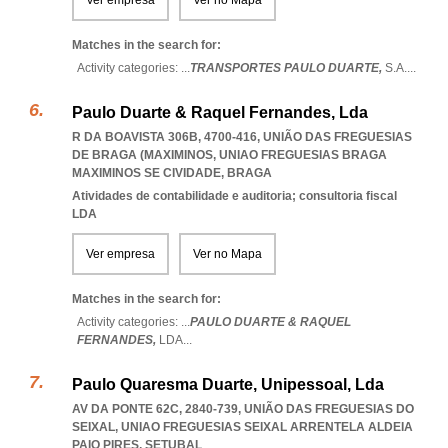
Ver empresa
Ver no Mapa
Matches in the search for:
Activity categories: ...
TRANSPORTES PAULO DUARTE,
S.A.
...
Paulo Duarte & Raquel Fernandes, Lda
R DA BOAVISTA 306B, 4700-416, UNIÃO DAS FREGUESIAS
DE BRAGA (MAXIMINOS
,
UNIAO FREGUESIAS BRAGA
MAXIMINOS SE CIVIDADE
,
BRAGA
Atividades de contabilidade e auditoria; consultoria fiscal
LDA
Ver empresa
Ver no Mapa
Matches in the search for:
Activity categories: ...
PAULO DUARTE & RAQUEL
FERNANDES,
LDA
...
Paulo Quaresma Duarte, Unipessoal, Lda
AV DA PONTE 62C, 2840-739, UNIÃO DAS FREGUESIAS DO
SEIXAL
,
UNIAO FREGUESIAS SEIXAL ARRENTELA ALDEIA
PAIO PIRES
,
SETUBAL