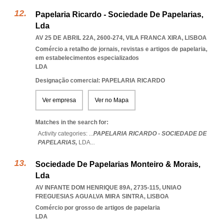
Papelaria Ricardo - Sociedade De Papelarias,
Lda
AV 25 DE ABRIL 22A, 2600-274
,
VILA FRANCA XIRA
,
LISBOA
Comércio a retalho de jornais, revistas e artigos de papelaria,
em estabelecimentos especializados
LDA
Designação comercial: PAPELARIA RICARDO
Ver empresa
Ver no Mapa
Matches in the search for:
Activity categories: ...
PAPELARIA RICARDO - SOCIEDADE DE
PAPELARIAS,
LDA
...
Sociedade De Papelarias Monteiro & Morais,
Lda
AV INFANTE DOM HENRIQUE 89A, 2735-115
,
UNIAO
FREGUESIAS AGUALVA MIRA SINTRA
,
LISBOA
Comércio por grosso de artigos de papelaria
LDA