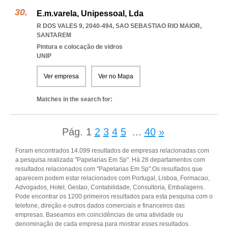
E.m.varela, Unipessoal, Lda
R DOS VALES 9, 2040-494
,
SAO SEBASTIAO RIO MAIOR
,
SANTAREM
Pintura e colocação de vidros
UNIP
Ver empresa
Ver no Mapa
Matches in the search for:
Pág.
1
2
3
4
5
...
40
»
Foram encontrados 14.099 resultados de empresas relacionadas com
a pesquisa realizada "Papelarias Em Sp". Há 28 departamentos com
resultados relacionados com "Papelarias Em Sp".Os resultados que
aparecem podem estar relacionados com Portugal, Lisboa, Formacao,
Advogados, Hotel, Gestao, Contabilidade, Consultoria, Embalagens.
Pode encontrar os 1200 primeiros resultados para esta pesquisa com o
telefone, direção e outros dados comerciais e financeiros das
empresas. Baseamos em coincidências de uma atividade ou
denominação de cada empresa para mostrar esses resultados.