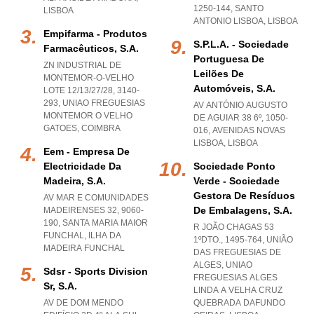
1250-144
,
SANTO
LISBOA
ANTONIO LISBOA
,
LISBOA
Empifarma - Produtos
S.p.l.a. - Sociedade
Farmacêuticos, S.a.
Portuguesa De
ZN INDUSTRIAL DE
Leilões De
MONTEMOR-O-VELHO
Automóveis, S.a.
LOTE 12/13/27/28, 3140-
293
,
UNIAO FREGUESIAS
AV ANTÓNIO AUGUSTO
MONTEMOR O VELHO
DE AGUIAR 38 6º, 1050-
GATOES
,
COIMBRA
016
,
AVENIDAS NOVAS
LISBOA
,
LISBOA
Eem - Empresa De
Electricidade Da
Sociedade Ponto
Madeira, S.a.
Verde - Sociedade
Gestora De Resíduos
AV MAR E COMUNIDADES
De Embalagens, S.a.
MADEIRENSES 32, 9060-
190
,
SANTA MARIA MAIOR
R JOÃO CHAGAS 53
FUNCHAL
,
ILHA DA
1ºDTO., 1495-764, UNIÃO
MADEIRA FUNCHAL
DAS FREGUESIAS DE
ALGES
,
UNIAO
Sdsr - Sports Division
FREGUESIAS ALGES
Sr, S.a.
LINDA A VELHA CRUZ
AV DE DOM MENDO
QUEBRADA DAFUNDO