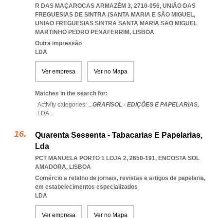
R DAS MAÇAROCAS ARMAZÉM 3, 2710-056, UNIÃO DAS
FREGUESIAS DE SINTRA (SANTA MARIA E SÃO MIGUEL
,
UNIAO FREGUESIAS SINTRA SANTA MARIA SAO MIGUEL
MARTINHO PEDRO PENAFERRIM
,
LISBOA
Outra impressão
LDA
Ver empresa
Ver no Mapa
Matches in the search for:
Activity categories: ...
GRAFISOL - EDIÇÕES E PAPELARIAS,
LDA
...
Quarenta Sessenta - Tabacarias E Papelarias,
Lda
PCT MANUELA PORTO 1 LOJA 2, 2650-191
,
ENCOSTA SOL
AMADORA
,
LISBOA
Comércio a retalho de jornais, revistas e artigos de papelaria,
em estabelecimentos especializados
LDA
Ver empresa
Ver no Mapa