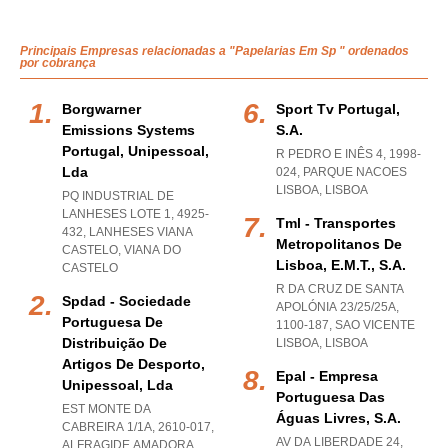
Principais Empresas relacionadas a "Papelarias Em Sp " ordenados
por cobrança
Borgwarner
Sport Tv Portugal,
Emissions Systems
S.a.
Portugal, Unipessoal,
R PEDRO E INÊS 4, 1998-
Lda
024
,
PARQUE NACOES
LISBOA
,
LISBOA
PQ INDUSTRIAL DE
LANHESES LOTE 1, 4925-
Tml - Transportes
432
,
LANHESES VIANA
Metropolitanos De
CASTELO
,
VIANA DO
Lisboa, E.m.t., S.a.
CASTELO
R DA CRUZ DE SANTA
Spdad - Sociedade
APOLÓNIA 23/25/25A,
Portuguesa De
1100-187
,
SAO VICENTE
Distribuição De
LISBOA
,
LISBOA
Artigos De Desporto,
Epal - Empresa
Unipessoal, Lda
Portuguesa Das
EST MONTE DA
Águas Livres, S.a.
CABREIRA 1/1A, 2610-017
,
AV DA LIBERDADE 24,
ALFRAGIDE AMADORA
,