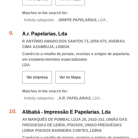
Matches in the search for:
Activity categories: ...
GRIFFE PAPELARIAS,
LDA
...
A.r. Papelarias, Lda
R ANTÓNIO AMARO DOS SANTOS 73, 2050-075
,
AVEIRAS
CIMA AZAMBUJA
,
LISBOA
Comércio a retalho de jornais, revistas e artigos de papelaria,
em estabelecimentos especializados
LDA
Ver empresa
Ver no Mapa
Matches in the search for:
Activity categories: ...
A.R. PAPELARIAS,
LDA
...
Alibabá - Impressão E Papelarias, Lda
AV MARQUÊS DE POMBAL LOJA 26, 2410-152, UNIÃO DAS
FREGUESIAS DE LEIRIA, POUSOS
,
UNIAO FREGUESIAS
LEIRIA POUSOS BARREIRA CORTES
,
LEIRIA
Comércio a retalho de jornais, revistas e artigos de papelaria,