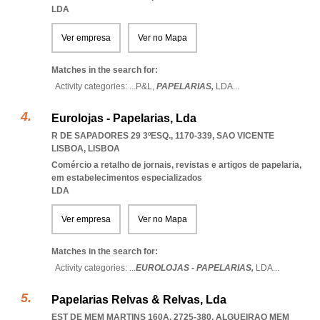
LDA
Ver empresa
Ver no Mapa
Matches in the search for:
Activity categories: ...
P&L,
PAPELARIAS,
LDA
...
Eurolojas - Papelarias, Lda
R DE SAPADORES 29 3ºESQ., 1170-339
,
SAO VICENTE
LISBOA
,
LISBOA
Comércio a retalho de jornais, revistas e artigos de papelaria,
em estabelecimentos especializados
LDA
Ver empresa
Ver no Mapa
Matches in the search for:
Activity categories: ...
EUROLOJAS - PAPELARIAS,
LDA
...
Papelarias Relvas & Relvas, Lda
EST DE MEM MARTINS 160A, 2725-380
,
ALGUEIRAO MEM