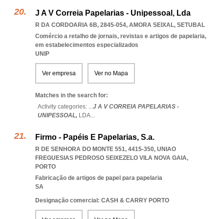
J A V Correia Papelarias - Unipessoal, Lda
R DA CORDOARIA 6B, 2845-054
,
AMORA SEIXAL
,
SETUBAL
Comércio a retalho de jornais, revistas e artigos de papelaria,
em estabelecimentos especializados
UNIP
Ver empresa
Ver no Mapa
Matches in the search for:
Activity categories: ...
J A V CORREIA PAPELARIAS -
UNIPESSOAL,
LDA
...
Firmo - Papéis E Papelarias, S.a.
R DE SENHORA DO MONTE 551, 4415-350
,
UNIAO
FREGUESIAS PEDROSO SEIXEZELO VILA NOVA GAIA
,
PORTO
Fabricação de artigos de papel para papelaria
SA
Designação comercial: CASH & CARRY PORTO