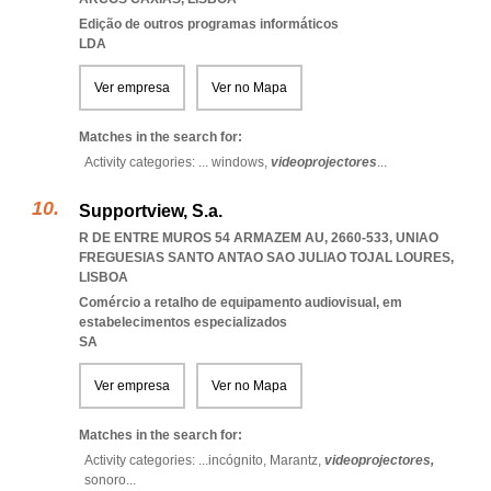
Edição de outros programas informáticos
LDA
Ver empresa
Ver no Mapa
Matches in the search for:
Activity categories: ...
windows,
videoprojectores
...
Supportview, S.a.
R DE ENTRE MUROS 54 ARMAZEM AU, 2660-533
,
UNIAO
FREGUESIAS SANTO ANTAO SAO JULIAO TOJAL LOURES
,
LISBOA
Comércio a retalho de equipamento audiovisual, em
estabelecimentos especializados
SA
Ver empresa
Ver no Mapa
Matches in the search for:
Activity categories: ...
incógnito,
Marantz,
videoprojectores,
sonoro
...