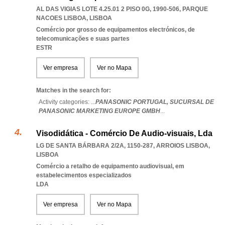
AL DAS VIGIAS LOTE 4.25.01 2 PISO 0G, 1990-506
,
PARQUE
NACOES LISBOA
,
LISBOA
Comércio por grosso de equipamentos electrónicos, de
telecomunicações e suas partes
ESTR
Ver empresa
Ver no Mapa
Matches in the search for:
Activity categories: ...
PANASONIC PORTUGAL,
SUCURSAL DE
PANASONIC MARKETING EUROPE GMBH
...
Visodidática - Comércio De Audio-visuais, Lda
LG DE SANTA BÁRBARA 2/2A, 1150-287
,
ARROIOS LISBOA
,
LISBOA
Comércio a retalho de equipamento audiovisual, em
estabelecimentos especializados
LDA
Ver empresa
Ver no Mapa