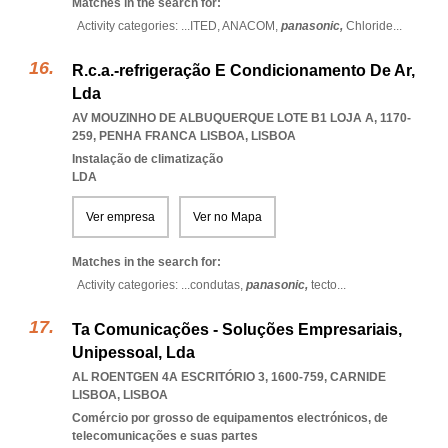
Matches in the search for:
Activity categories: ...
ITED,
ANACOM,
panasonic,
Chloride
...
R.c.a.-refrigeração E Condicionamento De Ar,
Lda
AV MOUZINHO DE ALBUQUERQUE LOTE B1 LOJA A, 1170-
259
,
PENHA FRANCA LISBOA
,
LISBOA
Instalação de climatização
LDA
Ver empresa
Ver no Mapa
Matches in the search for:
Activity categories: ...
condutas,
panasonic,
tecto
...
Ta Comunicações - Soluções Empresariais,
Unipessoal, Lda
AL ROENTGEN 4A ESCRITÓRIO 3, 1600-759
,
CARNIDE
LISBOA
,
LISBOA
Comércio por grosso de equipamentos electrónicos, de
telecomunicações e suas partes