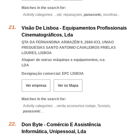
Matches in the search for:
Activity categories: ...
oki,
reparaçoes,
panasonic,
recolhas
...
Visão De Lisboa - Equipamentos Profissionais
Cinematográficos, Lda
QTA DA FERNANDINA ARMAZÉM 9, 2660-033
,
UNIAO
FREGUESIAS SANTO ANTONIO CAVALEIROS FRIELAS
LOURES
,
LISBOA
Aluguer de outras máquinas e equipamentos, n.e.
LDA
Designação comercial: EPC LISBOA
Ver empresa
Ver no Mapa
Matches in the search for:
Activity categories: ...
venta accesorios rodaje,
Scorpio,
panasonic
...
Don Byte - Comércio E Assistência
Informática, Unipessoal, Lda