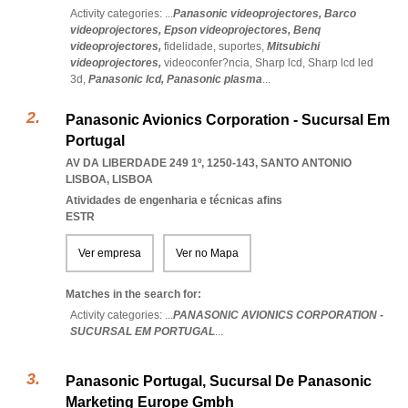
Activity categories: ...
Panasonic videoprojectores,
Barco
videoprojectores,
Epson videoprojectores,
Benq
videoprojectores,
fidelidade,
suportes,
Mitsubichi
videoprojectores,
videoconfer?ncia,
Sharp lcd,
Sharp lcd led
3d,
Panasonic lcd,
Panasonic plasma
...
Panasonic Avionics Corporation - Sucursal Em
Portugal
AV DA LIBERDADE 249 1º, 1250-143
,
SANTO ANTONIO
LISBOA
,
LISBOA
Atividades de engenharia e técnicas afins
ESTR
Ver empresa
Ver no Mapa
Matches in the search for:
Activity categories: ...
PANASONIC AVIONICS CORPORATION -
SUCURSAL EM PORTUGAL
...
Panasonic Portugal, Sucursal De Panasonic
Marketing Europe Gmbh