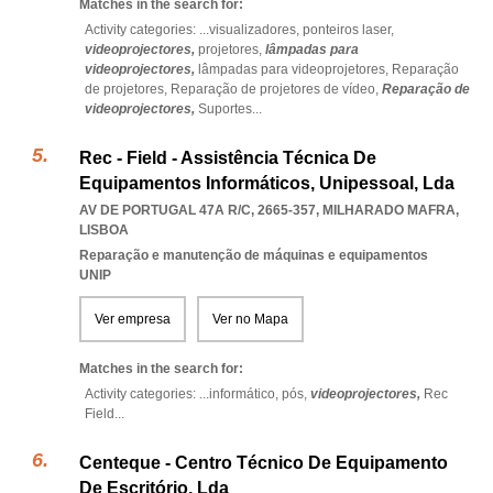
Matches in the search for:
Activity categories: ...
visualizadores,
ponteiros laser,
videoprojectores,
projetores,
lâmpadas para
videoprojectores,
lâmpadas para videoprojetores,
Reparação
de projetores,
Reparação de projetores de vídeo,
Reparação de
videoprojectores,
Suportes
...
Rec - Field - Assistência Técnica De
Equipamentos Informáticos, Unipessoal, Lda
AV DE PORTUGAL 47A R/C, 2665-357
,
MILHARADO MAFRA
,
LISBOA
Reparação e manutenção de máquinas e equipamentos
UNIP
Ver empresa
Ver no Mapa
Matches in the search for:
Activity categories: ...
informático,
pós,
videoprojectores,
Rec
Field
...
Centeque - Centro Técnico De Equipamento
De Escritório, Lda