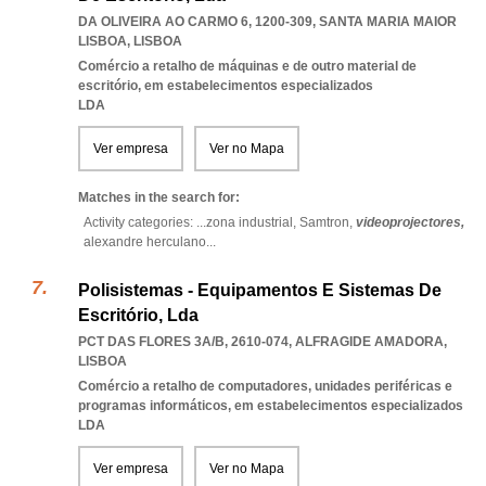
DA OLIVEIRA AO CARMO 6, 1200-309
,
SANTA MARIA MAIOR
LISBOA
,
LISBOA
Comércio a retalho de máquinas e de outro material de
escritório, em estabelecimentos especializados
LDA
Ver empresa
Ver no Mapa
Matches in the search for:
Activity categories: ...
zona industrial,
Samtron,
videoprojectores,
alexandre herculano
...
Polisistemas - Equipamentos E Sistemas De
Escritório, Lda
PCT DAS FLORES 3A/B, 2610-074
,
ALFRAGIDE AMADORA
,
LISBOA
Comércio a retalho de computadores, unidades periféricas e
programas informáticos, em estabelecimentos especializados
LDA
Ver empresa
Ver no Mapa