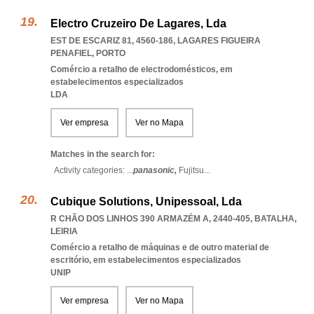
Electro Cruzeiro De Lagares, Lda
EST DE ESCARIZ 81, 4560-186
,
LAGARES FIGUEIRA
PENAFIEL
,
PORTO
Comércio a retalho de electrodomésticos, em
estabelecimentos especializados
LDA
Ver empresa
Ver no Mapa
Matches in the search for:
Activity categories: ...
panasonic,
Fujitsu
...
Cubique Solutions, Unipessoal, Lda
R CHÃO DOS LINHOS 390 ARMAZÉM A, 2440-405
,
BATALHA
,
LEIRIA
Comércio a retalho de máquinas e de outro material de
escritório, em estabelecimentos especializados
UNIP
Ver empresa
Ver no Mapa