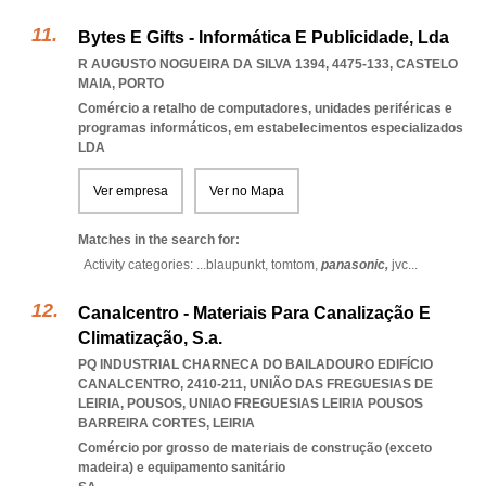
Bytes E Gifts - Informática E Publicidade, Lda
R AUGUSTO NOGUEIRA DA SILVA 1394, 4475-133
,
CASTELO
MAIA
,
PORTO
Comércio a retalho de computadores, unidades periféricas e
programas informáticos, em estabelecimentos especializados
LDA
Ver empresa
Ver no Mapa
Matches in the search for:
Activity categories: ...
blaupunkt,
tomtom,
panasonic,
jvc
...
Canalcentro - Materiais Para Canalização E
Climatização, S.a.
PQ INDUSTRIAL CHARNECA DO BAILADOURO EDIFÍCIO
CANALCENTRO, 2410-211, UNIÃO DAS FREGUESIAS DE
LEIRIA, POUSOS
,
UNIAO FREGUESIAS LEIRIA POUSOS
BARREIRA CORTES
,
LEIRIA
Comércio por grosso de materiais de construção (exceto
madeira) e equipamento sanitário