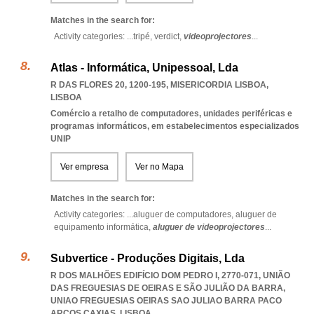
Matches in the search for:
Activity categories: ...
tripé,
verdict,
videoprojectores
...
Atlas - Informática, Unipessoal, Lda
R DAS FLORES 20, 1200-195
,
MISERICORDIA LISBOA
,
LISBOA
Comércio a retalho de computadores, unidades periféricas e
programas informáticos, em estabelecimentos especializados
UNIP
Ver empresa
Ver no Mapa
Matches in the search for:
Activity categories: ...
aluguer de computadores,
aluguer de
equipamento informática,
aluguer de videoprojectores
...
Subvertice - Produções Digitais, Lda
R DOS MALHÕES EDIFÍCIO DOM PEDRO I, 2770-071, UNIÃO
DAS FREGUESIAS DE OEIRAS E SÃO JULIÃO DA BARRA
,
UNIAO FREGUESIAS OEIRAS SAO JULIAO BARRA PACO
ARCOS CAXIAS
,
LISBOA