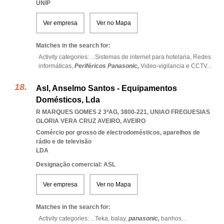
UNIP
Ver empresa
Ver no Mapa
Matches in the search for:
Activity categories: ...
Sistemas de internet para hotelaria,
Redes
informáticas,
Periféricos Panasonic,
Video-vigilancia e CCTV
...
Asl, Anselmo Santos - Equipamentos
Domésticos, Lda
R MARQUES GOMES 2 3ºAG, 3800-221
,
UNIAO FREGUESIAS
GLORIA VERA CRUZ AVEIRO
,
AVEIRO
Comércio por grosso de electrodomésticos, aparelhos de
rádio e de televisão
LDA
Designação comercial: ASL
Ver empresa
Ver no Mapa
Matches in the search for:
Activity categories: ...
Teka,
balay,
panasonic,
banhos
...