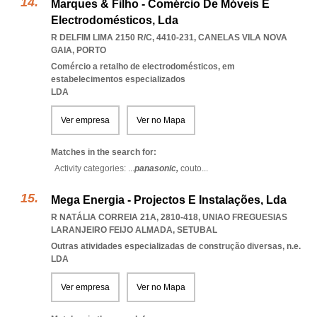
Marques & Filho - Comércio De Móveis E
Electrodomésticos, Lda
R DELFIM LIMA 2150 R/C, 4410-231
,
CANELAS VILA NOVA
GAIA
,
PORTO
Comércio a retalho de electrodomésticos, em
estabelecimentos especializados
LDA
Ver empresa
Ver no Mapa
Matches in the search for:
Activity categories: ...
panasonic,
couto
...
Mega Energia - Projectos E Instalações, Lda
R NATÁLIA CORREIA 21A, 2810-418
,
UNIAO FREGUESIAS
LARANJEIRO FEIJO ALMADA
,
SETUBAL
Outras atividades especializadas de construção diversas, n.e.
LDA
Ver empresa
Ver no Mapa