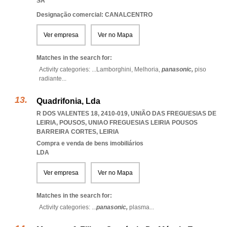
SA
Designação comercial: CANALCENTRO
Ver empresa
Ver no Mapa
Matches in the search for:
Activity categories: ...
Lamborghini,
Melhoria,
panasonic,
piso
radiante
...
Quadrifonia, Lda
R DOS VALENTES 18, 2410-019, UNIÃO DAS FREGUESIAS DE
LEIRIA, POUSOS
,
UNIAO FREGUESIAS LEIRIA POUSOS
BARREIRA CORTES
,
LEIRIA
Compra e venda de bens imobiliários
LDA
Ver empresa
Ver no Mapa
Matches in the search for:
Activity categories: ...
panasonic,
plasma
...