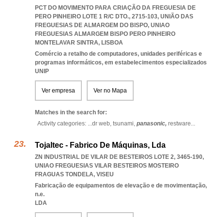
PCT DO MOVIMENTO PARA CRIAÇÃO DA FREGUESIA DE
PERO PINHEIRO LOTE 1 R/C DTO., 2715-103, UNIÃO DAS
FREGUESIAS DE ALMARGEM DO BISPO
,
UNIAO
FREGUESIAS ALMARGEM BISPO PERO PINHEIRO
MONTELAVAR SINTRA
,
LISBOA
Comércio a retalho de computadores, unidades periféricas e
programas informáticos, em estabelecimentos especializados
UNIP
Ver empresa
Ver no Mapa
Matches in the search for:
Activity categories: ...
dr web,
tsunami,
panasonic,
restware
...
Tojaltec - Fabrico De Máquinas, Lda
ZN INDUSTRIAL DE VILAR DE BESTEIROS LOTE 2, 3465-190
,
UNIAO FREGUESIAS VILAR BESTEIROS MOSTEIRO
FRAGUAS TONDELA
,
VISEU
Fabricação de equipamentos de elevação e de movimentação,
n.e.
LDA