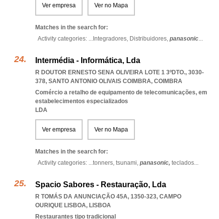
Ver empresa
Ver no Mapa
Matches in the search for:
Activity categories: ...
Integradores,
Distribuidores,
panasonic
...
Intermédia - Informática, Lda
R DOUTOR ERNESTO SENA OLIVEIRA LOTE 1 3ºDTO., 3030-
378
,
SANTO ANTONIO OLIVAIS COIMBRA
,
COIMBRA
Comércio a retalho de equipamento de telecomunicações, em
estabelecimentos especializados
LDA
Ver empresa
Ver no Mapa
Matches in the search for:
Activity categories: ...
tonners,
tsunami,
panasonic,
teclados
...
Spacio Sabores - Restauração, Lda
R TOMÁS DA ANUNCIAÇÃO 45A, 1350-323
,
CAMPO
OURIQUE LISBOA
,
LISBOA
Restaurantes tipo tradicional