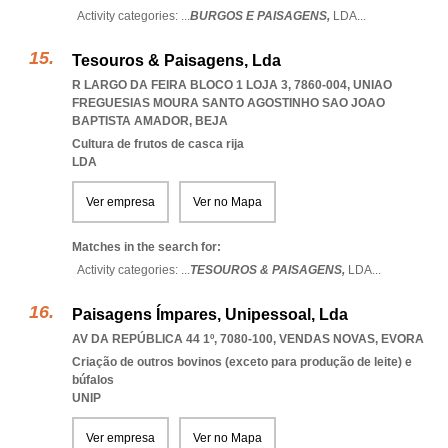
Activity categories: ...
BURGOS E PAISAGENS,
LDA
...
Tesouros & Paisagens, Lda
R LARGO DA FEIRA BLOCO 1 LOJA 3, 7860-004
,
UNIAO
FREGUESIAS MOURA SANTO AGOSTINHO SAO JOAO
BAPTISTA AMADOR
,
BEJA
Cultura de frutos de casca rija
LDA
Ver empresa
Ver no Mapa
Matches in the search for:
Activity categories: ...
TESOUROS & PAISAGENS,
LDA
...
Paisagens Ímpares, Unipessoal, Lda
AV DA REPÚBLICA 44 1º, 7080-100
,
VENDAS NOVAS
,
EVORA
Criação de outros bovinos (exceto para produção de leite) e
búfalos
UNIP
Ver empresa
Ver no Mapa