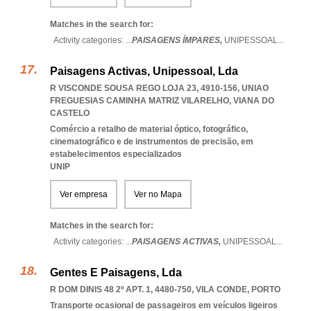
Matches in the search for:
Activity categories: ...
PAISAGENS ÍMPARES,
UNIPESSOAL
...
Paisagens Activas, Unipessoal, Lda
R VISCONDE SOUSA REGO LOJA 23, 4910-156
,
UNIAO
FREGUESIAS CAMINHA MATRIZ VILARELHO
,
VIANA DO
CASTELO
Comércio a retalho de material óptico, fotográfico,
cinematográfico e de instrumentos de precisão, em
estabelecimentos especializados
UNIP
Ver empresa
Ver no Mapa
Matches in the search for:
Activity categories: ...
PAISAGENS ACTIVAS,
UNIPESSOAL
...
Gentes E Paisagens, Lda
R DOM DINIS 48 2º APT. 1, 4480-750
,
VILA CONDE
,
PORTO
Transporte ocasional de passageiros em veículos ligeiros