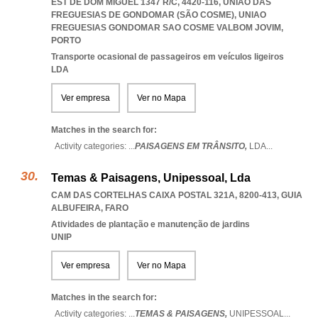
EST DE DOM MIGUEL 1347 R/C, 4420-116, UNIÃO DAS
FREGUESIAS DE GONDOMAR (SÃO COSME)
,
UNIAO
FREGUESIAS GONDOMAR SAO COSME VALBOM JOVIM
,
PORTO
Transporte ocasional de passageiros em veículos ligeiros
LDA
Ver empresa
Ver no Mapa
Matches in the search for:
Activity categories: ...
PAISAGENS EM TRÂNSITO,
LDA
...
Temas & Paisagens, Unipessoal, Lda
CAM DAS CORTELHAS CAIXA POSTAL 321A, 8200-413
,
GUIA
ALBUFEIRA
,
FARO
Atividades de plantação e manutenção de jardins
UNIP
Ver empresa
Ver no Mapa
Matches in the search for:
Activity categories: ...
TEMAS & PAISAGENS,
UNIPESSOAL
...