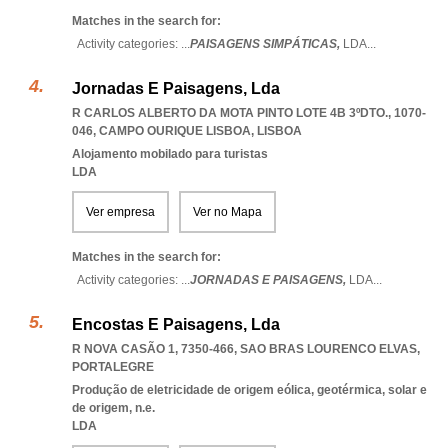
Matches in the search for:
Activity categories: ...
PAISAGENS SIMPÁTICAS,
LDA
...
Jornadas E Paisagens, Lda
R CARLOS ALBERTO DA MOTA PINTO LOTE 4B 3ºDTO., 1070-
046
,
CAMPO OURIQUE LISBOA
,
LISBOA
Alojamento mobilado para turistas
LDA
Ver empresa
Ver no Mapa
Matches in the search for:
Activity categories: ...
JORNADAS E PAISAGENS,
LDA
...
Encostas E Paisagens, Lda
R NOVA CASÃO 1, 7350-466
,
SAO BRAS LOURENCO ELVAS
,
PORTALEGRE
Produção de eletricidade de origem eólica, geotérmica, solar e
de origem, n.e.
LDA