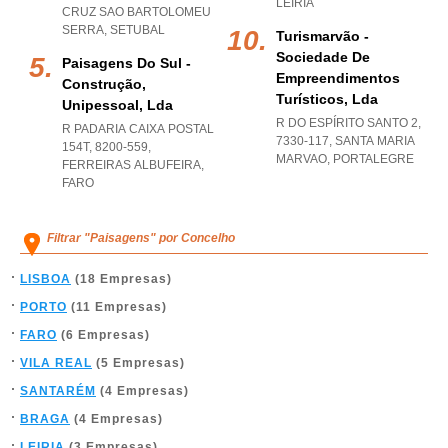
LEIRIA
CRUZ SAO BARTOLOMEU
SERRA
,
SETUBAL
Turismarvão -
Sociedade De
Paisagens Do Sul -
Empreendimentos
Construção,
Turísticos, Lda
Unipessoal, Lda
R DO ESPÍRITO SANTO 2,
R PADARIA CAIXA POSTAL
7330-117
,
SANTA MARIA
154T, 8200-559
,
MARVAO
,
PORTALEGRE
FERREIRAS ALBUFEIRA
,
FARO
Filtrar "Paisagens" por Concelho
LISBOA
(18 Empresas)
PORTO
(11 Empresas)
FARO
(6 Empresas)
VILA REAL
(5 Empresas)
SANTARÉM
(4 Empresas)
BRAGA
(4 Empresas)
LEIRIA
(3 Empresas)