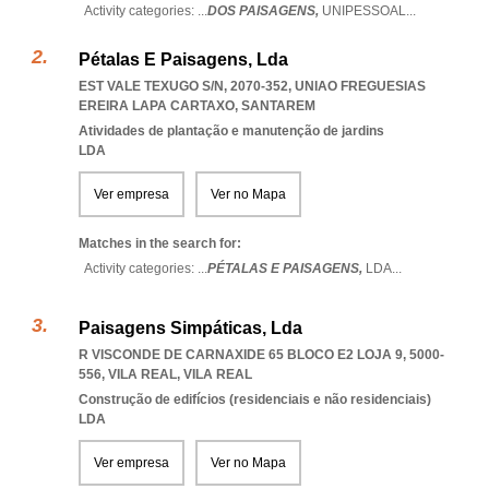
Activity categories: ...
DOS PAISAGENS,
UNIPESSOAL
...
Pétalas E Paisagens, Lda
EST VALE TEXUGO S/N, 2070-352
,
UNIAO FREGUESIAS
EREIRA LAPA CARTAXO
,
SANTAREM
Atividades de plantação e manutenção de jardins
LDA
Ver empresa
Ver no Mapa
Matches in the search for:
Activity categories: ...
PÉTALAS E PAISAGENS,
LDA
...
Paisagens Simpáticas, Lda
R VISCONDE DE CARNAXIDE 65 BLOCO E2 LOJA 9, 5000-
556
,
VILA REAL
,
VILA REAL
Construção de edifícios (residenciais e não residenciais)
LDA
Ver empresa
Ver no Mapa