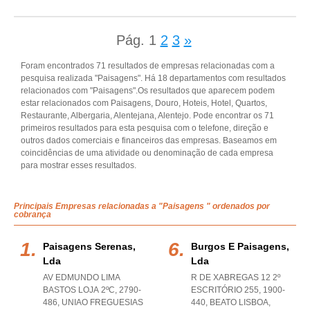
Pág.
1
2
3
»
Foram encontrados 71 resultados de empresas relacionadas com a
pesquisa realizada "Paisagens". Há 18 departamentos com resultados
relacionados com "Paisagens".Os resultados que aparecem podem
estar relacionados com Paisagens, Douro, Hoteis, Hotel, Quartos,
Restaurante, Albergaria, Alentejana, Alentejo. Pode encontrar os 71
primeiros resultados para esta pesquisa com o telefone, direção e
outros dados comerciais e financeiros das empresas. Baseamos em
coincidências de uma atividade ou denominação de cada empresa
para mostrar esses resultados.
Principais Empresas relacionadas a "Paisagens " ordenados por
cobrança
Paisagens Serenas,
Burgos E Paisagens,
Lda
Lda
AV EDMUNDO LIMA
R DE XABREGAS 12 2º
BASTOS LOJA 2ºC, 2790-
ESCRITÓRIO 255, 1900-
486
,
UNIAO FREGUESIAS
440
,
BEATO LISBOA
,