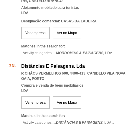
REI
,
CASTELO BRANCO
Alojamento mobilado para turistas
LDA
Designação comercial: CASAS DA LADEIRA
Ver empresa
Ver no Mapa
Matches in the search for:
Activity categories: ...
MORDOMIAS & PAISAGENS,
LDA
...
Distâncias E Paisagens, Lda
R CHÃOS VERMELHOS 600, 4400-413
,
CANIDELO VILA NOVA
GAIA
,
PORTO
Compra e venda de bens imobiliários
LDA
Ver empresa
Ver no Mapa
Matches in the search for:
Activity categories: ...
DISTÂNCIAS E PAISAGENS,
LDA
...