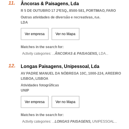
Âncoras & Paisagens, Lda
R 5 DE OUTUBRO 17 2ºESQ., 8500-581
,
PORTIMAO
,
FARO
Outras atividades de diversão e recreativas, n.e.
LDA
Ver empresa
Ver no Mapa
Matches in the search for:
Activity categories: ...
ÂNCORAS & PAISAGENS,
LDA
...
Longas Paisagens, Unipessoal, Lda
AV PADRE MANUEL DA NÓBREGA 10C, 1000-224
,
AREEIRO
LISBOA
,
LISBOA
Atividades fotográficas
UNIP
Ver empresa
Ver no Mapa
Matches in the search for:
Activity categories: ...
LONGAS PAISAGENS,
UNIPESSOAL
...