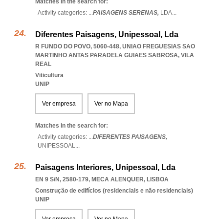
Matches in the search for:
Activity categories: ...
PAISAGENS SERENAS,
LDA
...
Diferentes Paisagens, Unipessoal, Lda
R FUNDO DO POVO, 5060-448
,
UNIAO FREGUESIAS SAO
MARTINHO ANTAS PARADELA GUIAES SABROSA
,
VILA
REAL
Viticultura
UNIP
Ver empresa
Ver no Mapa
Matches in the search for:
Activity categories: ...
DIFERENTES PAISAGENS,
UNIPESSOAL
...
Paisagens Interiores, Unipessoal, Lda
EN 9 S/N, 2580-179
,
MECA ALENQUER
,
LISBOA
Construção de edifícios (residenciais e não residenciais)
UNIP