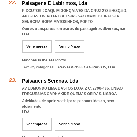
Paisagens E Labirintos, Lda
R DOUTOR JOAQUIM GONÇALVES DA CRUZ 273 5ºESQ.5D,
4460-165
,
UNIAO FREGUESIAS SAO MAMEDE INFESTA
SENHORA HORA MATOSINHOS
,
PORTO
Outros transportes terrestres de passageiros diversos, n.e
LDA
Ver empresa
Ver no Mapa
Matches in the search for:
Activity categories: ...
PAISAGENS E LABIRINTOS,
LDA
...
Paisagens Serenas, Lda
AV EDMUNDO LIMA BASTOS LOJA 2ºC, 2790-486
,
UNIAO
FREGUESIAS CARNAXIDE QUEIJAS OEIRAS
,
LISBOA
Atividades de apoio social para pessoas idosas, sem
alojamento
LDA
Ver empresa
Ver no Mapa