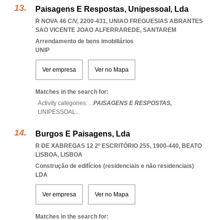
Paisagens E Respostas, Unipessoal, Lda
R NOVA 46 C/V, 2200-431
,
UNIAO FREGUESIAS ABRANTES
SAO VICENTE JOAO ALFERRAREDE
,
SANTAREM
Arrendamento de bens imobiliários
UNIP
Ver empresa
Ver no Mapa
Matches in the search for:
Activity categories: ...
PAISAGENS E RESPOSTAS,
UNIPESSOAL
...
Burgos E Paisagens, Lda
R DE XABREGAS 12 2º ESCRITÓRIO 255, 1900-440
,
BEATO
LISBOA
,
LISBOA
Construção de edifícios (residenciais e não residenciais)
LDA
Ver empresa
Ver no Mapa
Matches in the search for: