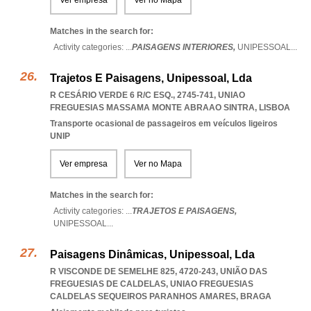
Ver empresa
Ver no Mapa
Matches in the search for:
Activity categories: ...
PAISAGENS INTERIORES,
UNIPESSOAL
...
Trajetos E Paisagens, Unipessoal, Lda
R CESÁRIO VERDE 6 R/C ESQ., 2745-741
,
UNIAO
FREGUESIAS MASSAMA MONTE ABRAAO SINTRA
,
LISBOA
Transporte ocasional de passageiros em veículos ligeiros
UNIP
Ver empresa
Ver no Mapa
Matches in the search for:
Activity categories: ...
TRAJETOS E PAISAGENS,
UNIPESSOAL
...
Paisagens Dinâmicas, Unipessoal, Lda
R VISCONDE DE SEMELHE 825, 4720-243, UNIÃO DAS
FREGUESIAS DE CALDELAS
,
UNIAO FREGUESIAS
CALDELAS SEQUEIROS PARANHOS AMARES
,
BRAGA