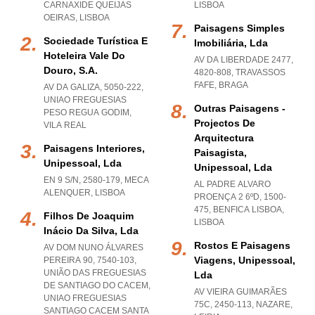
CARNAXIDE QUEIJAS
LISBOA
OEIRAS
,
LISBOA
Paisagens Simples
Sociedade Turística E
Imobiliária, Lda
Hoteleira Vale Do
AV DA LIBERDADE 2477,
Douro, S.a.
4820-808
,
TRAVASSOS
FAFE
,
BRAGA
AV DA GALIZA, 5050-222
,
UNIAO FREGUESIAS
Outras Paisagens -
PESO REGUA GODIM
,
Projectos De
VILA REAL
Arquitectura
Paisagens Interiores,
Paisagista,
Unipessoal, Lda
Unipessoal, Lda
EN 9 S/N, 2580-179
,
MECA
AL PADRE ALVARO
ALENQUER
,
LISBOA
PROENÇA 2 6ºD, 1500-
475
,
BENFICA LISBOA
,
Filhos De Joaquim
LISBOA
Inácio Da Silva, Lda
Rostos E Paisagens
AV DOM NUNO ÁLVARES
Viagens, Unipessoal,
PEREIRA 90, 7540-103,
UNIÃO DAS FREGUESIAS
Lda
DE SANTIAGO DO CACEM
,
AV VIEIRA GUIMARÃES
UNIAO FREGUESIAS
75C, 2450-113
,
NAZARE
,
SANTIAGO CACEM SANTA