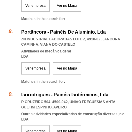
Ver empresa
Ver no Mapa
Matches in the search for:
Portâncora - Painéis De Alumínio, Lda
ZN INDUSTRIAL LABORADAS LOTE 2, 4910-023
,
ANCORA
CAMINHA
,
VIANA DO CASTELO
Atividades de mecânica geral
LDA
Ver empresa
Ver no Mapa
Matches in the search for:
Isorodrigues - Painéis Isotérmicos, Lda
R CRUZEIRO 504, 4500-042
,
UNIAO FREGUESIAS ANTA
GUETIM ESPINHO
,
AVEIRO
Outras atividades especializadas de construção diversas, n.e.
LDA
Ver empresa
Ver no Mapa