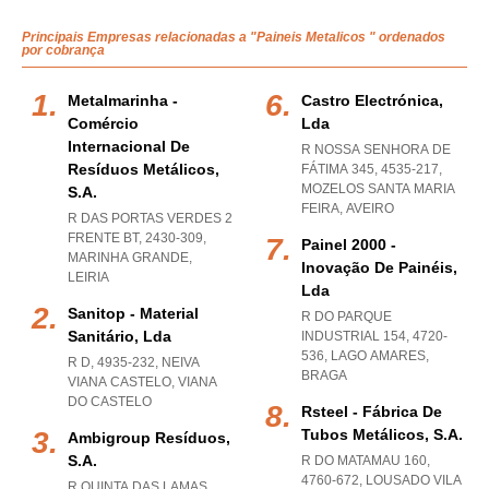
Principais Empresas relacionadas a "Paineis Metalicos " ordenados
por cobrança
Metalmarinha -
Castro Electrónica,
Comércio
Lda
Internacional De
R NOSSA SENHORA DE
Resíduos Metálicos,
FÁTIMA 345, 4535-217
,
MOZELOS SANTA MARIA
S.a.
FEIRA
,
AVEIRO
R DAS PORTAS VERDES 2
FRENTE BT, 2430-309
,
Painel 2000 -
MARINHA GRANDE
,
Inovação De Painéis,
LEIRIA
Lda
Sanitop - Material
R DO PARQUE
Sanitário, Lda
INDUSTRIAL 154, 4720-
536
,
LAGO AMARES
,
R D, 4935-232
,
NEIVA
BRAGA
VIANA CASTELO
,
VIANA
DO CASTELO
Rsteel - Fábrica De
Tubos Metálicos, S.a.
Ambigroup Resíduos,
S.a.
R DO MATAMAU 160,
4760-672
,
LOUSADO VILA
R QUINTA DAS LAMAS