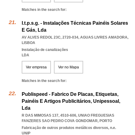
Matches in the search for:
I.t.p.s.g. - Instalações Técnicas Painéis Solares
E Gás, Lda
AV ALVES REDOL 23C, 2720-034
,
AGUAS LIVRES AMADORA
,
LISBOA
Instalação de canalizações
LDA
Ver empresa
Ver no Mapa
Matches in the search for:
Publispeed - Fabrico De Placas, Etiquetas,
Painéis E Artigos Publicitários, Unipessoal,
Lda
R DAS MIMOSAS 137, 4510-606
,
UNIAO FREGUESIAS
FANZERES SAO PEDRO COVA GONDOMAR
,
PORTO
Fabricação de outros produtos metálicos diversos, n.e.
UNIP