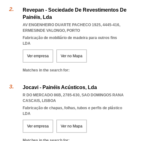
Revepan - Sociedade De Revestimentos De
Painéis, Lda
AV ENGENHEIRO DUARTE PACHECO 1925, 4445-416
,
ERMESINDE VALONGO
,
PORTO
Fabricação de mobiliário de madeira para outros fins
LDA
Ver empresa
Ver no Mapa
Matches in the search for:
Jocavi - Painéis Acústicos, Lda
R DO MERCADO 86B, 2785-630
,
SAO DOMINGOS RANA
CASCAIS
,
LISBOA
Fabricação de chapas, folhas, tubos e perfis de plástico
LDA
Ver empresa
Ver no Mapa
Matches in the search for: