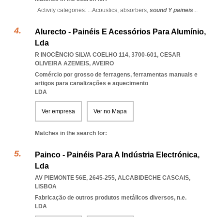
Activity categories: ...
Acoustics,
absorbers,
sound Y paineis
...
Alurecto - Painéis E Acessórios Para Alumínio,
Lda
R INOCÊNCIO SILVA COELHO 114, 3700-601
,
CESAR
OLIVEIRA AZEMEIS
,
AVEIRO
Comércio por grosso de ferragens, ferramentas manuais e
artigos para canalizações e aquecimento
LDA
Ver empresa
Ver no Mapa
Matches in the search for:
Painco - Painéis Para A Indústria Electrónica,
Lda
AV PIEMONTE 56E, 2645-255
,
ALCABIDECHE CASCAIS
,
LISBOA
Fabricação de outros produtos metálicos diversos, n.e.
LDA