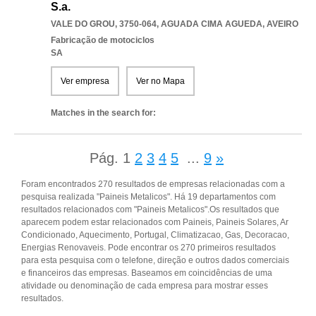
S.a.
VALE DO GROU, 3750-064
,
AGUADA CIMA AGUEDA
,
AVEIRO
Fabricação de motociclos
SA
Ver empresa
Ver no Mapa
Matches in the search for:
Pág.
1
2
3
4
5
...
9
»
Foram encontrados 270 resultados de empresas relacionadas com a
pesquisa realizada "Paineis Metalicos". Há 19 departamentos com
resultados relacionados com "Paineis Metalicos".Os resultados que
aparecem podem estar relacionados com Paineis, Paineis Solares, Ar
Condicionado, Aquecimento, Portugal, Climatizacao, Gas, Decoracao,
Energias Renovaveis. Pode encontrar os 270 primeiros resultados
para esta pesquisa com o telefone, direção e outros dados comerciais
e financeiros das empresas. Baseamos em coincidências de uma
atividade ou denominação de cada empresa para mostrar esses
resultados.