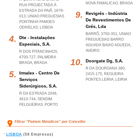
NOVA FAMALICAO
,
BRAGA
RUA PROJECTADA À
ESTRADA DA PAIÃ, 1679-
Revigrés - Indústria
013
,
UNIAO FREGUESIAS
De Revestimentos De
PONTINHA FAMOES
Grés, Lda
ODIVELAS
,
LISBOA
BARRÔ, 3750-351
,
UNIAO
Dte - Instalações
FREGUESIAS BARRO
Especiais, S.a.
AGUADA BAIXO AGUEDA
,
AVEIRO
R DOS PITANCINHOS,
4700-727
,
PALMEIRA
Doorgate Dg, S.a.
BRAGA
,
BRAGA
R DA DOUROANA 380,
Irmalex - Centro De
2415-175
,
REGUEIRA
Serviços
PONTES LEIRIA
,
LEIRIA
Siderúrgicos, S.a.
R DA ESTRADA 2048,
4610-744
,
SENDIM
FELGUEIRAS
,
PORTO
Filtrar "Paineis Metalicos" por Concelho
LISBOA
(58 Empresas)