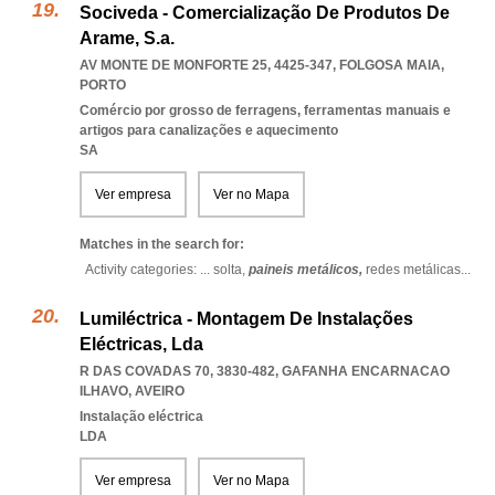
Sociveda - Comercialização De Produtos De
Arame, S.a.
AV MONTE DE MONFORTE 25, 4425-347
,
FOLGOSA MAIA
,
PORTO
Comércio por grosso de ferragens, ferramentas manuais e
artigos para canalizações e aquecimento
SA
Ver empresa
Ver no Mapa
Matches in the search for:
Activity categories: ...
solta,
paineis metálicos,
redes metálicas
...
Lumiléctrica - Montagem De Instalações
Eléctricas, Lda
R DAS COVADAS 70, 3830-482
,
GAFANHA ENCARNACAO
ILHAVO
,
AVEIRO
Instalação eléctrica
LDA
Ver empresa
Ver no Mapa