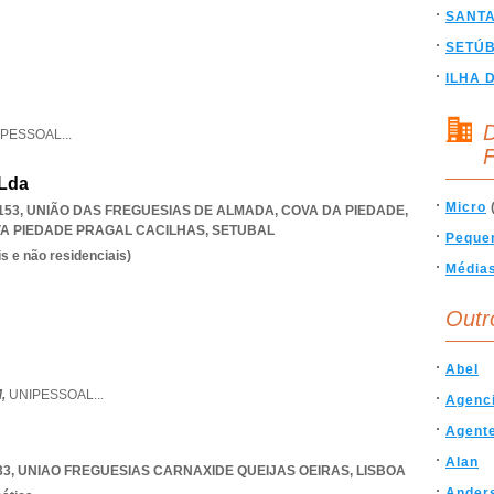
SANT
SETÚ
ILHA 
D
IPESSOAL
...
F
 Lda
Micro
0-153, UNIÃO DAS FREGUESIAS DE ALMADA, COVA DA PIEDADE
,
A PIEDADE PRAGAL CACILHAS
,
SETUBAL
Peque
s e não residenciais)
Média
Outr
Abel
M,
UNIPESSOAL
...
Agenc
Agente
Alan
33
,
UNIAO FREGUESIAS CARNAXIDE QUEIJAS OEIRAS
,
LISBOA
Ander