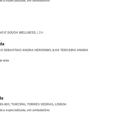
nica especializada, em ambulatório
HO E SOUSA WELLNESS,
LDA
...
Lda
AO SEBASTIAO ANGRA HEROISMO
,
ILHA TERCEIRA ANGRA
e leite
da
65-803
,
TURCIFAL TORRES VEDRAS
,
LISBOA
nica especializada, em ambulatório