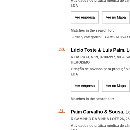
Atividades de prática médica de clí
LDA
Ver empresa
Ver no Mapa
Matches in the search for:
Activity categories: ...
PAIM CARVAL
Lúcio Toste & Luís Paím, 
R DA PRAÇA 19, 9700-997
,
VILA S
HEROISMO
Criação de bovinos para produção d
LDA
Ver empresa
Ver no Mapa
Matches in the search for:
Paim Carvalho & Sousa, L
R CAMINHO DA VINHA LOTE 26, 25
Atividades de prática médica de clí