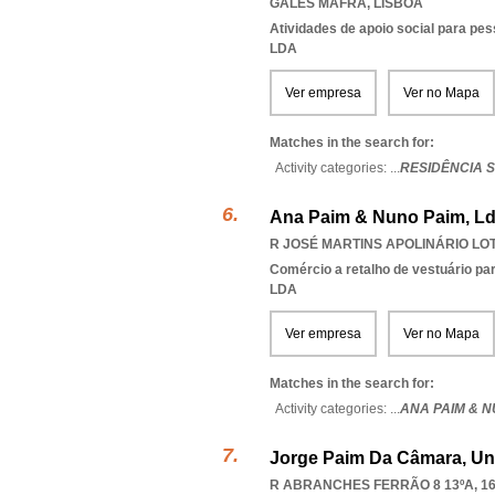
GALES MAFRA
,
LISBOA
Atividades de apoio social para pe
LDA
Ver empresa
Ver no Mapa
Matches in the search for:
Activity categories: ...
RESIDÊNCIA S
Ana Paim & Nuno Paim, L
R JOSÉ MARTINS APOLINÁRIO LOTE
Comércio a retalho de vestuário pa
LDA
Ver empresa
Ver no Mapa
Matches in the search for:
Activity categories: ...
ANA PAIM & N
Jorge Paim Da Câmara, Un
R ABRANCHES FERRÃO 8 13ºA, 16