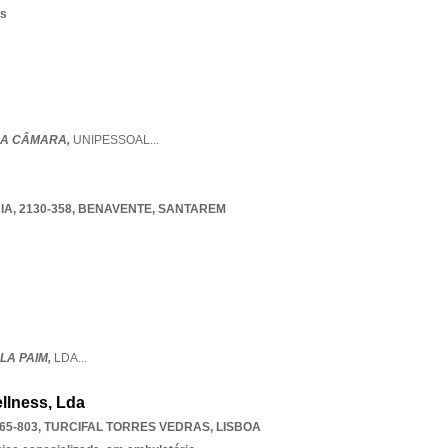
os
DA CÂMARA,
UNIPESSOAL
...
A, 2130-358
,
BENAVENTE
,
SANTAREM
LA PAIM,
LDA
...
llness, Lda
65-803
,
TURCIFAL TORRES VEDRAS
,
LISBOA