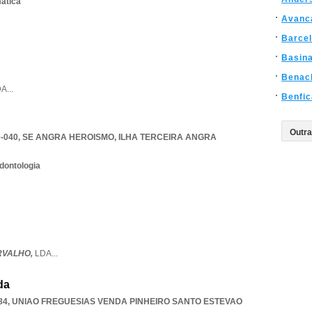
mática
Avanc
Barce
Basin
Benac
DA
...
Benfic
-040
,
SE ANGRA HEROISMO
,
ILHA TERCEIRA ANGRA
dontologia
RVALHO,
LDA
...
da
84
,
UNIAO FREGUESIAS VENDA PINHEIRO SANTO ESTEVAO