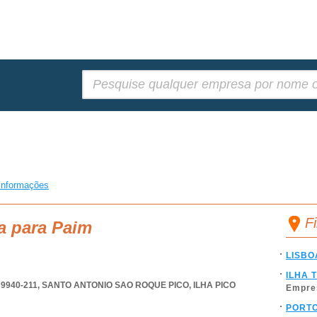
Pesquisar:
informações
F
a para Paim
LISBO
ILHA 
9940-211
,
SANTO ANTONIO SAO ROQUE PICO
,
ILHA PICO
Empre
PORT