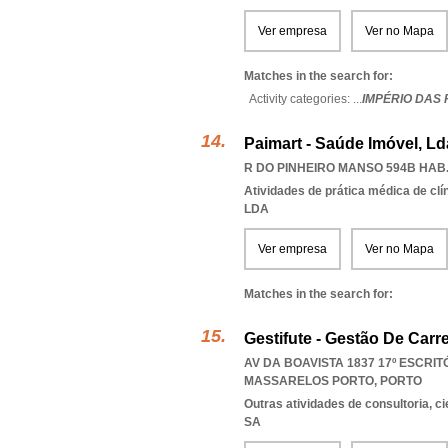
Ver empresa
Ver no Mapa
Matches in the search for:
Activity categories: ...
IMPÉRIO DAS 
Paimart - Saúde Imóvel, Ld
R DO PINHEIRO MANSO 594B HAB.8
Atividades de prática médica de clí
LDA
Ver empresa
Ver no Mapa
Matches in the search for:
Gestifute - Gestão De Carre
AV DA BOAVISTA 1837 17º ESCRITÓ
MASSARELOS PORTO
,
PORTO
Outras atividades de consultoria, cie
SA