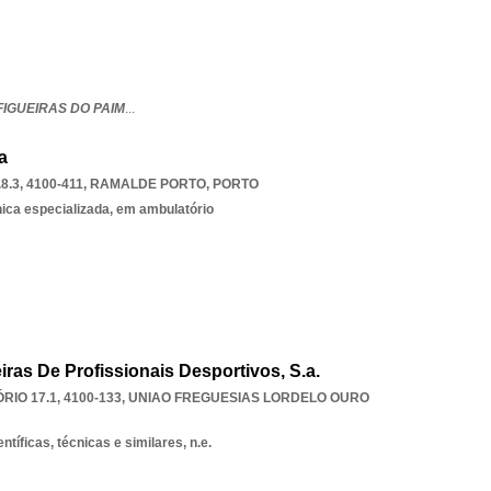
FIGUEIRAS DO PAIM
...
a
.3, 4100-411
,
RAMALDE PORTO
,
PORTO
nica especializada, em ambulatório
iras De Profissionais Desportivos, S.a.
RIO 17.1, 4100-133
,
UNIAO FREGUESIAS LORDELO OURO
ntíficas, técnicas e similares, n.e.