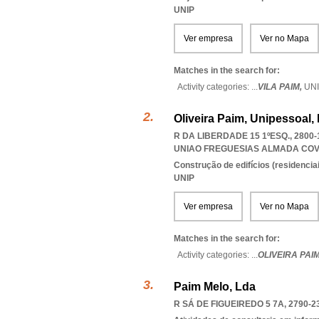
UNIP
Ver empresa
Ver no Mapa
Matches in the search for:
Activity categories: ...
VILA PAIM,
UN
Oliveira Paim, Unipessoal,
R DA LIBERDADE 15 1ºESQ., 280
UNIAO FREGUESIAS ALMADA COV
Construção de edifícios (residenciai
UNIP
Ver empresa
Ver no Mapa
Matches in the search for:
Activity categories: ...
OLIVEIRA PAI
Paim Melo, Lda
R SÁ DE FIGUEIREDO 5 7A, 2790-2