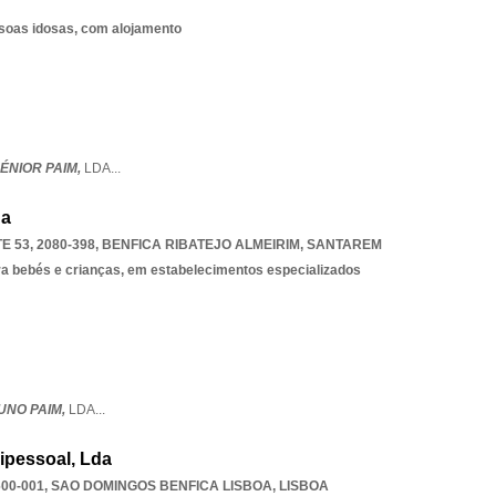
ssoas idosas, com alojamento
ÉNIOR PAIM,
LDA
...
da
 53, 2080-398
,
BENFICA RIBATEJO ALMEIRIM
,
SANTAREM
ra bebés e crianças, em estabelecimentos especializados
UNO PAIM,
LDA
...
ipessoal, Lda
00-001
,
SAO DOMINGOS BENFICA LISBOA
,
LISBOA