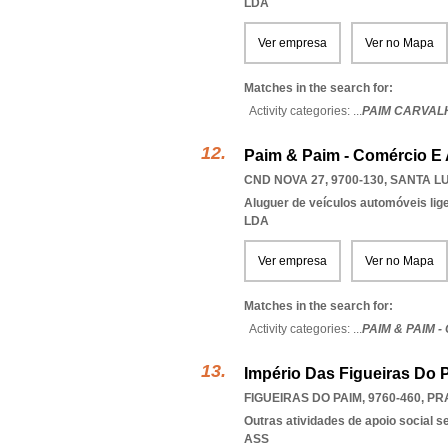
LDA
Ver empresa
Ver no Mapa
Matches in the search for:
Activity categories: ...
PAIM CARVAL
Paim & Paim - Comércio E 
CND NOVA 27, 9700-130
,
SANTA L
Aluguer de veículos automóveis lig
LDA
Ver empresa
Ver no Mapa
Matches in the search for:
Activity categories: ...
PAIM & PAIM 
Império Das Figueiras Do 
FIGUEIRAS DO PAIM, 9760-460
,
PR
Outras atividades de apoio social s
ASS