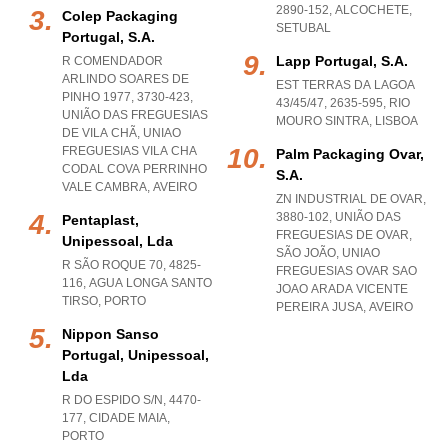
2890-152
,
ALCOCHETE
,
Colep Packaging
SETUBAL
Portugal, S.a.
Lapp Portugal, S.a.
R COMENDADOR
ARLINDO SOARES DE
EST TERRAS DA LAGOA
PINHO 1977, 3730-423,
43/45/47, 2635-595
,
RIO
UNIÃO DAS FREGUESIAS
MOURO SINTRA
,
LISBOA
DE VILA CHÃ
,
UNIAO
FREGUESIAS VILA CHA
Palm Packaging Ovar,
CODAL COVA PERRINHO
S.a.
VALE CAMBRA
,
AVEIRO
ZN INDUSTRIAL DE OVAR,
3880-102, UNIÃO DAS
Pentaplast,
FREGUESIAS DE OVAR,
Unipessoal, Lda
SÃO JOÃO
,
UNIAO
R SÃO ROQUE 70, 4825-
FREGUESIAS OVAR SAO
116
,
AGUA LONGA SANTO
JOAO ARADA VICENTE
TIRSO
,
PORTO
PEREIRA JUSA
,
AVEIRO
Nippon Sanso
Portugal, Unipessoal,
Lda
R DO ESPIDO S/N, 4470-
177
,
CIDADE MAIA
,
PORTO