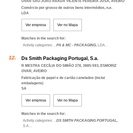
OVAR SAO JOAO ARADA VICENTE PEREIRA JUSA
,
AVEIRO
Comércio por grosso de outros bens intermédios, n.e.
LDA
Ver empresa
Ver no Mapa
Matches in the search for:
Activity categories: ...
PA & MC - PACKAGING,
LDA
...
Ds Smith Packaging Portugal, S.a.
R MESTRA CECÍLIA DO SIMÃO 378, 3885-593
,
ESMORIZ
OVAR
,
AVEIRO
Fabricação de papel e de cartão canelados (inclui
embalagens)
SA
Ver empresa
Ver no Mapa
Matches in the search for:
Activity categories: ...
DS SMITH PACKAGING PORTUGAL,
S.A.
...