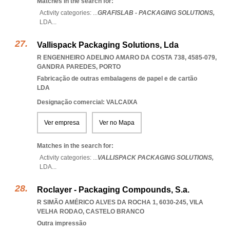
Matches in the search for:
Activity categories: ...
GRAFISLAB - PACKAGING SOLUTIONS,
LDA
...
Vallispack Packaging Solutions, Lda
R ENGENHEIRO ADELINO AMARO DA COSTA 738, 4585-079
,
GANDRA PAREDES
,
PORTO
Fabricação de outras embalagens de papel e de cartão
LDA
Designação comercial: VALCAIXA
Ver empresa
Ver no Mapa
Matches in the search for:
Activity categories: ...
VALLISPACK PACKAGING SOLUTIONS,
LDA
...
Roclayer - Packaging Compounds, S.a.
R SIMÃO AMÉRICO ALVES DA ROCHA 1, 6030-245
,
VILA
VELHA RODAO
,
CASTELO BRANCO
Outra impressão