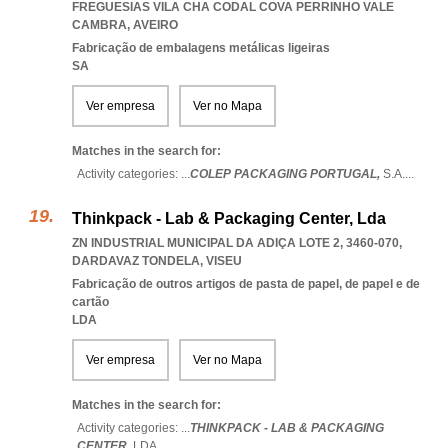
FREGUESIAS VILA CHA CODAL COVA PERRINHO VALE
CAMBRA
,
AVEIRO
Fabricação de embalagens metálicas ligeiras
SA
Ver empresa
Ver no Mapa
Matches in the search for:
Activity categories: ...
COLEP PACKAGING PORTUGAL,
S.A.
...
Thinkpack - Lab & Packaging Center, Lda
ZN INDUSTRIAL MUNICIPAL DA ADIÇA LOTE 2, 3460-070
,
DARDAVAZ TONDELA
,
VISEU
Fabricação de outros artigos de pasta de papel, de papel e de
cartão
LDA
Ver empresa
Ver no Mapa
Matches in the search for:
Activity categories: ...
THINKPACK - LAB & PACKAGING
CENTER,
LDA
...