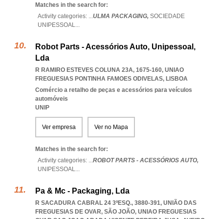
Matches in the search for:
Activity categories: ...
ULMA PACKAGING,
SOCIEDADE
UNIPESSOAL
...
Robot Parts - Acessórios Auto, Unipessoal,
Lda
R RAMIRO ESTEVES COLUNA 23A, 1675-160
,
UNIAO
FREGUESIAS PONTINHA FAMOES ODIVELAS
,
LISBOA
Comércio a retalho de peças e acessórios para veículos
automóveis
UNIP
Ver empresa
Ver no Mapa
Matches in the search for:
Activity categories: ...
ROBOT PARTS - ACESSÓRIOS AUTO,
UNIPESSOAL
...
Pa & Mc - Packaging, Lda
R SACADURA CABRAL 24 3ºESQ., 3880-391, UNIÃO DAS
FREGUESIAS DE OVAR, SÃO JOÃO
,
UNIAO FREGUESIAS