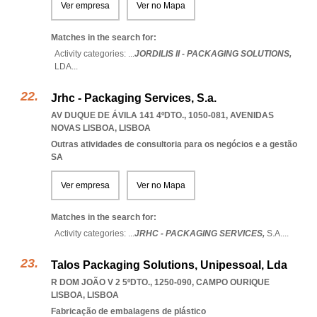
Ver empresa
Ver no Mapa
Matches in the search for:
Activity categories: ...
JORDILIS II - PACKAGING SOLUTIONS,
LDA
...
Jrhc - Packaging Services, S.a.
AV DUQUE DE ÁVILA 141 4ºDTO., 1050-081
,
AVENIDAS
NOVAS LISBOA
,
LISBOA
Outras atividades de consultoria para os negócios e a gestão
SA
Ver empresa
Ver no Mapa
Matches in the search for:
Activity categories: ...
JRHC - PACKAGING SERVICES,
S.A.
...
Talos Packaging Solutions, Unipessoal, Lda
R DOM JOÃO V 2 5ºDTO., 1250-090
,
CAMPO OURIQUE
LISBOA
,
LISBOA
Fabricação de embalagens de plástico