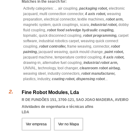
Matches in the search for:
Activity categories: ...
air coupling,
packaging robot,
electronic
jacquard,
multi connection connector,
4 axis robot,
weaving
preparation,
electrical connector,
textile machines,
robot arm,
magnetic system,
quick couplings,
scara,
industrial robot,
dobby
fluid coupling,
robot food selvedge hydraulic coupling,
topmatic,
quick disconnect coupling,
robot programming,
carpet
software,
industrial robotics carpet,
weaving quick connect
coupling,
robot controller,
frame weaving,
connector,
robot
painting,
jacquard weaving,
quick mould change,
paint robot,
jacquard machine,
temperature control coupling,
6 axis robot,
drawing-in,
alternative fuel coupling,
industrial robot arm,
UNIVAL,
technology,
tool changer,
cleanroom robot airbag,
weaving steel,
industry connectors,
robot manufacturer,
plastics,
industry,
coating robot,
dispensing robot
...
Fine Robot Modules, Lda
R DE FUNDÕES 151, 3700-121
,
SAO JOAO MADEIRA
,
AVEIRO
Atividades de engenharia e técnicas afins
LDA
Ver empresa
Ver no Mapa