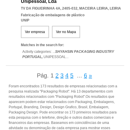
Unipessoal, Lda
TV DA FIGUEIRINHA 4A, 2405-032
,
MACEIRA LEIRIA
,
LEIRIA
Fabricação de embalagens de plástico
UNIP
Ver empresa
Ver no Mapa
Matches in the search for:
Activity categories: ...
SHYAHSIN PACKAGING INDUSTRY
PORTUGAL,
UNIPESSOAL
...
Pág.
1
2
3
4
5
...
6
»
Foram encontrados 173 resultados de empresas relacionadas com a
pesquisa realizada "Packaging Robot". Há 13 departamentos com
resultados relacionados com "Packaging Robot".Os resultados que
aparecem podem estar relacionados com Packaging, Embalagens,
Portugal, Branding, Design, Design Grafico, Brasil, Embalagem,
Packaging Design. Pode encontrar os 173 primeiros resultados para
esta pesquisa com o telefone, direção e outros dados comerciais e
financeiros das empresas. Baseamos em coincidências de uma
atividade ou denominação de cada empresa para mostrar esses