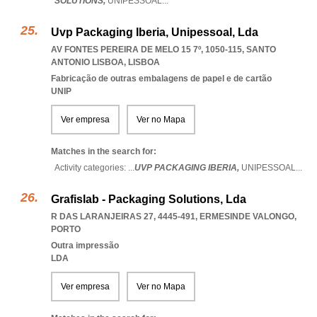
SOLUTIONS,
UNIPESSOAL
...
Uvp Packaging Iberia, Unipessoal, Lda
AV FONTES PEREIRA DE MELO 15 7º, 1050-115
,
SANTO
ANTONIO LISBOA
,
LISBOA
Fabricação de outras embalagens de papel e de cartão
UNIP
Ver empresa
Ver no Mapa
Matches in the search for:
Activity categories: ...
UVP PACKAGING IBERIA,
UNIPESSOAL
...
Grafislab - Packaging Solutions, Lda
R DAS LARANJEIRAS 27, 4445-491
,
ERMESINDE VALONGO
,
PORTO
Outra impressão
LDA
Ver empresa
Ver no Mapa