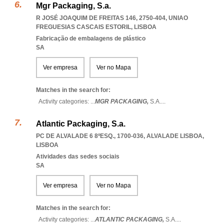
Mgr Packaging, S.a.
R JOSÉ JOAQUIM DE FREITAS 146, 2750-404
,
UNIAO
FREGUESIAS CASCAIS ESTORIL
,
LISBOA
Fabricação de embalagens de plástico
SA
Ver empresa
Ver no Mapa
Matches in the search for:
Activity categories: ...
MGR PACKAGING,
S.A.
...
Atlantic Packaging, S.a.
PC DE ALVALADE 6 8ºESQ., 1700-036
,
ALVALADE LISBOA
,
LISBOA
Atividades das sedes sociais
SA
Ver empresa
Ver no Mapa
Matches in the search for:
Activity categories: ...
ATLANTIC PACKAGING,
S.A.
...