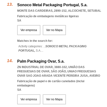
Sonoco Metal Packaging Portugal, S.a.
MONTE DAS CARDEIRAS, 2890-152
,
ALCOCHETE
,
SETUBAL
Fabricação de embalagens metálicas ligeiras
SA
Ver empresa
Ver no Mapa
Matches in the search for:
Activity categories: ...
SONOCO METAL PACKAGING
PORTUGAL,
S.A.
...
Palm Packaging Ovar, S.a.
ZN INDUSTRIAL DE OVAR, 3880-102, UNIÃO DAS
FREGUESIAS DE OVAR, SÃO JOÃO
,
UNIAO FREGUESIAS
OVAR SAO JOAO ARADA VICENTE PEREIRA JUSA
,
AVEIRO
Fabricação de papel e de cartão canelados (inclui
embalagens)
SA
Ver empresa
Ver no Mapa