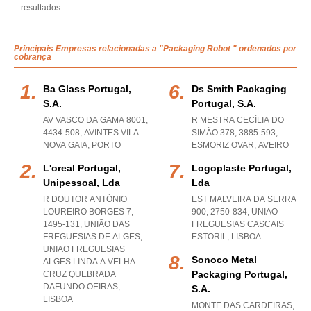
resultados.
Principais Empresas relacionadas a "Packaging Robot " ordenados por
cobrança
Ba Glass Portugal,
Ds Smith Packaging
S.a.
Portugal, S.a.
AV VASCO DA GAMA 8001,
R MESTRA CECÍLIA DO
4434-508
,
AVINTES VILA
SIMÃO 378, 3885-593
,
NOVA GAIA
,
PORTO
ESMORIZ OVAR
,
AVEIRO
L'oreal Portugal,
Logoplaste Portugal,
Unipessoal, Lda
Lda
R DOUTOR ANTÓNIO
EST MALVEIRA DA SERRA
LOUREIRO BORGES 7,
900, 2750-834
,
UNIAO
1495-131, UNIÃO DAS
FREGUESIAS CASCAIS
FREGUESIAS DE ALGES
,
ESTORIL
,
LISBOA
UNIAO FREGUESIAS
Sonoco Metal
ALGES LINDA A VELHA
Packaging Portugal,
CRUZ QUEBRADA
DAFUNDO OEIRAS
,
S.a.
LISBOA
MONTE DAS CARDEIRAS,