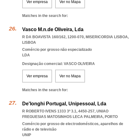
Ver empresa
Ver no Mapa
Matches in the search for:
Vasco M.n.de Oliveira, Lda
R DA BOAVISTA 160/162, 1200-070
,
MISERICORDIA LISBOA
,
LISBOA
Comércio por grosso não especializado
LDA
Designação comercial: VASCO OLIVEIRA
Ver empresa
Ver no Mapa
Matches in the search for:
De'longhi Portugal, Unipessoal, Lda
R ROBERTO IVENS 1333 3º 3.1, 4450-257
,
UNIAO
FREGUESIAS MATOSINHOS LECA PALMEIRA
,
PORTO
Comércio por grosso de electrodomésticos, aparelhos de
rádio e de televisão
UNIP