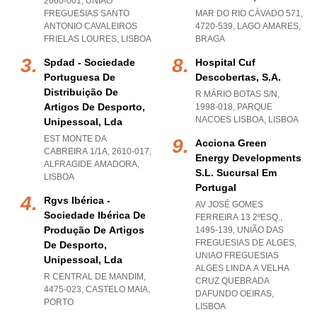
2660-001
,
UNIAO
FREGUESIAS SANTO
MAR DO RIO CÁVADO 571,
ANTONIO CAVALEIROS
4720-539
,
LAGO AMARES
,
FRIELAS LOURES
,
LISBOA
BRAGA
Spdad - Sociedade
Hospital Cuf
Portuguesa De
Descobertas, S.a.
Distribuição De
R MÁRIO BOTAS S/N,
Artigos De Desporto,
1998-018
,
PARQUE
NACOES LISBOA
,
LISBOA
Unipessoal, Lda
EST MONTE DA
Acciona Green
CABREIRA 1/1A, 2610-017
,
Energy Developments
ALFRAGIDE AMADORA
,
S.l. Sucursal Em
LISBOA
Portugal
Rgvs Ibérica -
AV JOSÉ GOMES
Sociedade Ibérica De
FERREIRA 13 2ºESQ.,
Produção De Artigos
1495-139, UNIÃO DAS
FREGUESIAS DE ALGES
,
De Desporto,
UNIAO FREGUESIAS
Unipessoal, Lda
ALGES LINDA A VELHA
R CENTRAL DE MANDIM,
CRUZ QUEBRADA
4475-023
,
CASTELO MAIA
,
DAFUNDO OEIRAS
,
PORTO
LISBOA