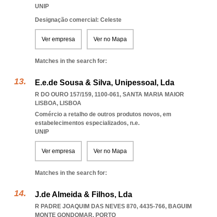
UNIP
Designação comercial: Celeste
Ver empresa
Ver no Mapa
Matches in the search for:
E.e.de Sousa & Silva, Unipessoal, Lda
R DO OURO 157/159, 1100-061
,
SANTA MARIA MAIOR
LISBOA
,
LISBOA
Comércio a retalho de outros produtos novos, em
estabelecimentos especializados, n.e.
UNIP
Ver empresa
Ver no Mapa
Matches in the search for:
J.de Almeida & Filhos, Lda
R PADRE JOAQUIM DAS NEVES 870, 4435-766
,
BAGUIM
MONTE GONDOMAR
,
PORTO