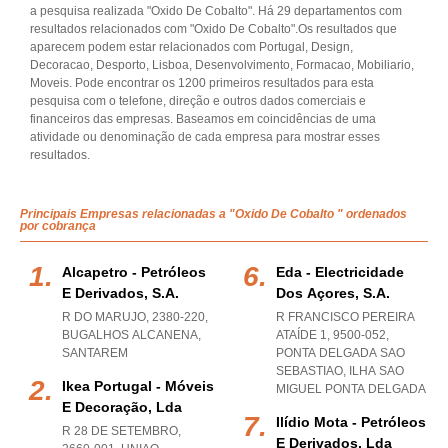
a pesquisa realizada "Oxido De Cobalto". Há 29 departamentos com
resultados relacionados com "Oxido De Cobalto".Os resultados que
aparecem podem estar relacionados com Portugal, Design,
Decoracao, Desporto, Lisboa, Desenvolvimento, Formacao, Mobiliario,
Moveis. Pode encontrar os 1200 primeiros resultados para esta
pesquisa com o telefone, direção e outros dados comerciais e
financeiros das empresas. Baseamos em coincidências de uma
atividade ou denominação de cada empresa para mostrar esses
resultados.
Principais Empresas relacionadas a "Oxido De Cobalto " ordenados
por cobrança
Alcapetro - Petróleos
Eda - Electricidade
E Derivados, S.a.
Dos Açores, S.a.
R DO MARUJO, 2380-220
,
R FRANCISCO PEREIRA
BUGALHOS ALCANENA
,
ATAÍDE 1, 9500-052
,
SANTAREM
PONTA DELGADA SAO
SEBASTIAO
,
ILHA SAO
Ikea Portugal - Móveis
MIGUEL PONTA DELGADA
E Decoração, Lda
Ilídio Mota - Petróleos
R 28 DE SETEMBRO,
E Derivados, Lda