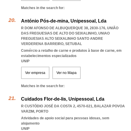
Matches in the search for:
António Pós-de-mina, Unipessoal, Lda
R DOM AFONSO DE ALBUQUERQUE 38, 2830-176, UNIÃO
DAS FREGUESIAS DE ALTO DO SEIXALINHO
,
UNIAO
FREGUESIAS ALTO SEIXALINHO SANTO ANDRE
VERDERENA BARREIRO
,
SETUBAL
Comércio a retalho de carne e produtos à base de carne, em
estabelecimentos especializados
UNIP
Ver empresa
Ver no Mapa
Matches in the search for:
Cuidados Flor-de-lis, Unipessoal, Lda
R CUSTÓDIO JOSÉ DA COSTA 2, 4570-021
,
BALAZAR POVOA
VARZIM
,
PORTO
Atividades de apoio social para pessoas idosas, sem
alojamento
UNIP