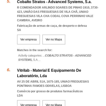
Cobalto Stratos - Advanced Systems, S.a.
R COMENDADOR ARLINDO SOARES DE PINHO 1910, 3730-
423, UNIÃO DAS FREGUESIAS DE VILA CHÃ
,
UNIAO
FREGUESIAS VILA CHA CODAL COVA PERRINHO VALE
CAMBRA
,
AVEIRO
Fabricação de armas de caça, de desporto e defesa
SA
Ver empresa
Ver no Mapa
Matches in the search for:
Activity categories: ...
COBALTO STRATOS - ADVANCED
SYSTEMS,
S.A.
...
Vitrilab - Material E Equipamento De
Laboratório, Lda
AV 25 DE ABRIL 51A, 1675-185
,
UNIAO FREGUESIAS
PONTINHA FAMOES ODIVELAS
,
LISBOA
Comércio por grosso de produtos farmacêuticos
LDA
Ver empresa
Ver no Mapa