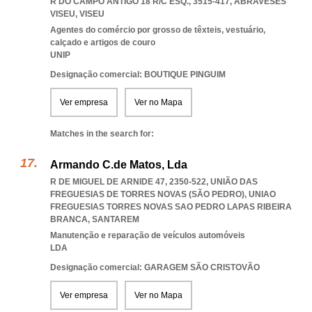
R DO CAMPO ANTIGO 18 R/C ESQ., 3515-417
,
ABRAVESES
VISEU
,
VISEU
Agentes do comércio por grosso de têxteis, vestuário,
calçado e artigos de couro
UNIP
Designação comercial: BOUTIQUE PINGUIM
Ver empresa
Ver no Mapa
Matches in the search for:
Armando C.de Matos, Lda
R DE MIGUEL DE ARNIDE 47, 2350-522, UNIÃO DAS
FREGUESIAS DE TORRES NOVAS (SÃO PEDRO)
,
UNIAO
FREGUESIAS TORRES NOVAS SAO PEDRO LAPAS RIBEIRA
BRANCA
,
SANTAREM
Manutenção e reparação de veículos automóveis
LDA
Designação comercial: GARAGEM SÃO CRISTOVÃO
Ver empresa
Ver no Mapa