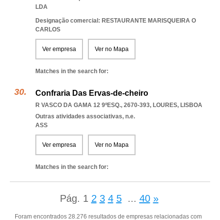
LDA
Designação comercial: RESTAURANTE MARISQUEIRA O
CARLOS
Ver empresa
Ver no Mapa
Matches in the search for:
Confraria Das Ervas-de-cheiro
R VASCO DA GAMA 12 9ºESQ., 2670-393
,
LOURES
,
LISBOA
Outras atividades associativas, n.e.
ASS
Ver empresa
Ver no Mapa
Matches in the search for:
Pág.
1
2
3
4
5
...
40
»
Foram encontrados 28.276 resultados de empresas relacionadas com