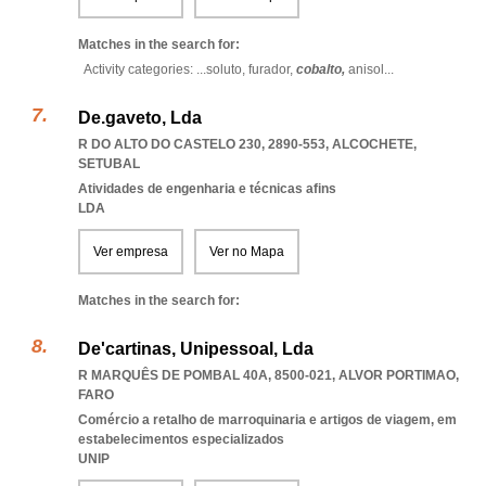
Matches in the search for:
Activity categories: ...
soluto,
furador,
cobalto,
anisol
...
De.gaveto, Lda
R DO ALTO DO CASTELO 230, 2890-553
,
ALCOCHETE
,
SETUBAL
Atividades de engenharia e técnicas afins
LDA
Ver empresa
Ver no Mapa
Matches in the search for:
De'cartinas, Unipessoal, Lda
R MARQUÊS DE POMBAL 40A, 8500-021
,
ALVOR PORTIMAO
,
FARO
Comércio a retalho de marroquinaria e artigos de viagem, em
estabelecimentos especializados
UNIP