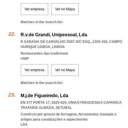
Ver empresa
Ver no Mapa
Matches in the search for:
R.v.de Grandi, Unipessoal, Lda
R SARAIVA DE CARVALHO 358C R/C ESQ., 1350-304
,
CAMPO
OURIQUE LISBOA
,
LISBOA
Restaurantes tipo tradicional
UNIP
Ver empresa
Ver no Mapa
Matches in the search for:
M.j.de Figueiredo, Lda
EN 377 PORTA 17, 2825-026
,
UNIAO FREGUESIAS CAPARICA
TRAFARIA ALMADA
,
SETUBAL
Comércio por grosso de ferragens, ferramentas manuais e
artigos para canalizações e aquecimento
LDA