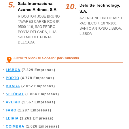
Sata Internacional -
Deloitte Technology,
Azores Airlines, S.a.
S.a.
R DOUTOR JOSÉ BRUNO
AV ENGENHEIRO DUARTE
TAVARES CARREIRO 6 9º,
PACHECO 7, 1070-100
,
9500-119
,
SAO PEDRO
SANTO ANTONIO LISBOA
,
PONTA DELGADA
,
ILHA
LISBOA
SAO MIGUEL PONTA
DELGADA
Filtrar "Oxido De Cobalto" por Concelho
LISBOA
(7.329 Empresas)
PORTO
(4.778 Empresas)
BRAGA
(2.052 Empresas)
SETÚBAL
(1.864 Empresas)
AVEIRO
(1.567 Empresas)
FARO
(1.287 Empresas)
LEIRIA
(1.261 Empresas)
COIMBRA
(1.026 Empresas)