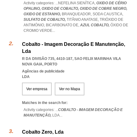
Activity categories: ...
NEFELINA SIENÍTICA,
OXIDO DE CÉRIO
OPALINO,
OXIDO DE COBALTO,
OXIDO DE COBRE NEGRO,
OXIDO DE ESTANHO,
BRANQUEADOR,
SODA CAUSTICA,
SULFATO DE COBALTO,
TITÂNIO ANATASE,
TRIÓXIDO DE
ANTIMÓNIO,
BICARBONATO DE,
AZUL COBALTO,
ÓXIDO DE
CROMIO VERDE
...
Cobalto - Imagem Decoração E Manutenção,
Lda
R DA DIVISÃO 735, 4410-187
,
SAO FELIX MARINHA VILA
NOVA GAIA
,
PORTO
Agências de publicidade
LDA
Ver empresa
Ver no Mapa
Matches in the search for:
Activity categories: ...
COBALTO - IMAGEM DECORAÇÃO E
MANUTENÇÃO,
LDA
...
Cobalto Zero, Lda